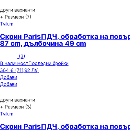
други варианти
+ Размери (7)
Tvilum
Скрин Paris
ПДЧ, oбработка на повър
87 cm, дълбочина 49 cm
(
3
)
В наличност
Последни бройки
364 € (711,92 Лв)
Добави
Добави
други варианти
+ Размери (3)
Tvilum
Скрин Paris
ПДЧ, oбработка на повър