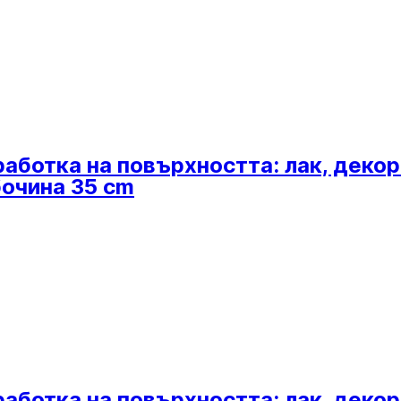
работка на повърхността: лак, декор
бочина 35 cm
работка на повърхността: лак, декор