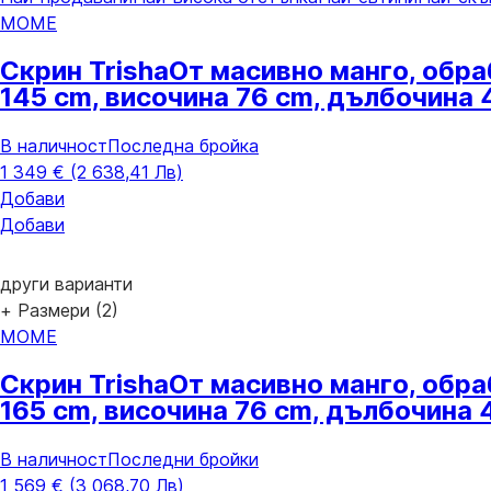
MOME
Скрин Trisha
От масивно манго, oбра
145 cm, височина 76 cm, дълбочина 
В наличност
Последна бройка
1 349 € (2 638,41 Лв)
Добави
Добави
други варианти
+ Размери (2)
MOME
Скрин Trisha
От масивно манго, oбра
165 cm, височина 76 cm, дълбочина 
В наличност
Последни бройки
1 569 € (3 068,70 Лв)