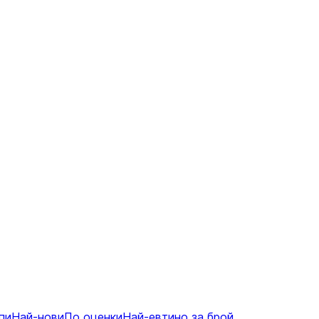
пи
Най-нови
По оценки
Най-евтино за брой