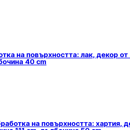
отка на повърхността: лак, декор о
лбочина 40 cm
бработка на повърхността: хартия, д