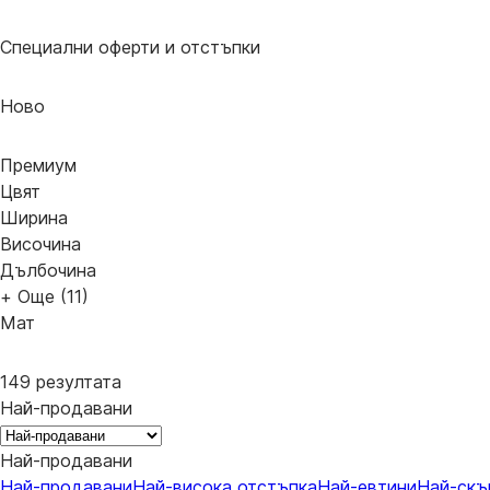
Специални оферти и отстъпки
Новo
Премиум
Цвят
Ширина
Височина
Дълбочина
+ Още (11)
Мат
149 резултата
Най-продавани
Най-продавани
Най-продавани
Най-висока отстъпка
Най-евтини
Най-скъ