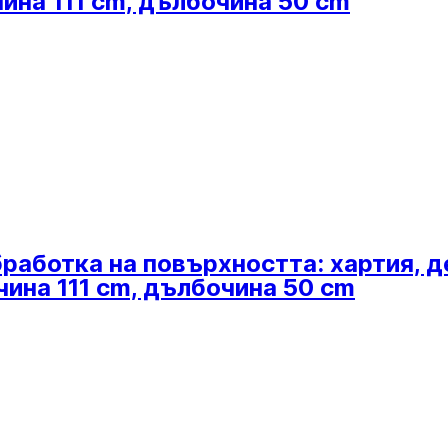
чина 111 cm, дълбочина 50 cm
бработка на повърхността: хартия, д
чина 111 cm, дълбочина 50 cm