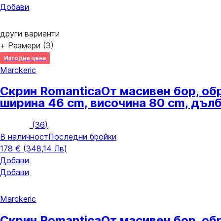
Добави
други варианти
+ Размери (3)
Изгодна цена
Marckeric
Скрин Romantica
От масивен бор, oб
ширина 46 cm, височина 80 cm, дъл
(
36
)
В наличност
Последни бройки
178 € (348,14 Лв)
Добави
Добави
Marckeric
Скрин Romantica
От масивен бор, oб