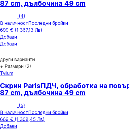
87 cm, дълбочина 49 cm
(
4
)
В наличност
Последни бройки
699 € (1 367,13 Лв)
Добави
Добави
други варианти
+ Размери (2)
Tvilum
Скрин Paris
ПДЧ, oбработка на повър
87 cm, дълбочина 49 cm
(
5
)
В наличност
Последни бройки
669 € (1 308,45 Лв)
Добави