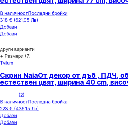
естествен цвят, ширина 77 cm, висо
В наличност
Последни бройки
318 € (621,95 Лв)
Добави
Добави
други варианти
+ Размери (7)
Tvilum
Скрин Naia
От декор от дъб , ПДЧ, o
естествен цвят, ширина 40 cm, висо
(
2
)
В наличност
Последна бройка
223 € (436,15 Лв)
Добави
Добави