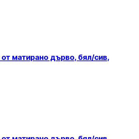
 от матирано дърво, бял/сив,
 от матирано дърво, бял/сив,