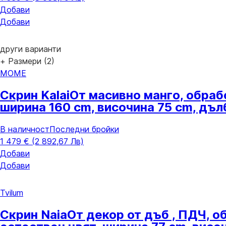
Добави
Добави
други варианти
+ Размери (2)
MOME
Скрин Kalai
От масивно манго, oбраб
ширина 160 cm, височина 75 cm, дъ
В наличност
Последни бройки
1 479 € (2 892,67 Лв)
Добави
Добави
Tvilum
Скрин Naia
От декор от дъб , ПДЧ, o