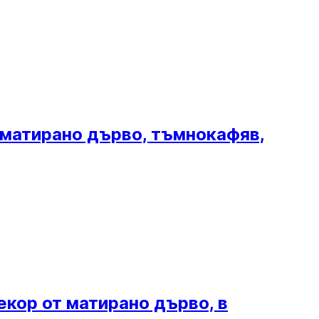
т матирано дърво, тъмнокафяв,
екор от матирано дърво, в