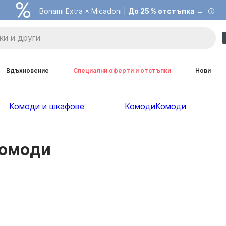
Bonami Extra × Micadoni |
До 25 % отстъпка →
Вдъхновение
Специални оферти и отстъпки
Нови
Комоди и шкафове
Комоди
Комоди
комоди