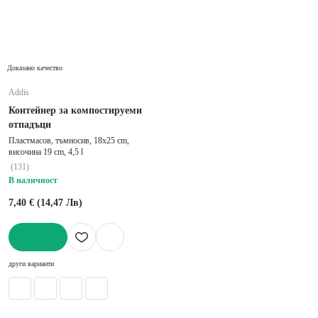
Доказано качество
Addis
Контейнер за компостируеми
отпадъци
Пластмасов, тъмносив, 18x25 cm,
височина 19 cm, 4,5 l
(
131
)
В наличност
7,40 € (14,47 Лв)
ДОБАВИ
други варианти