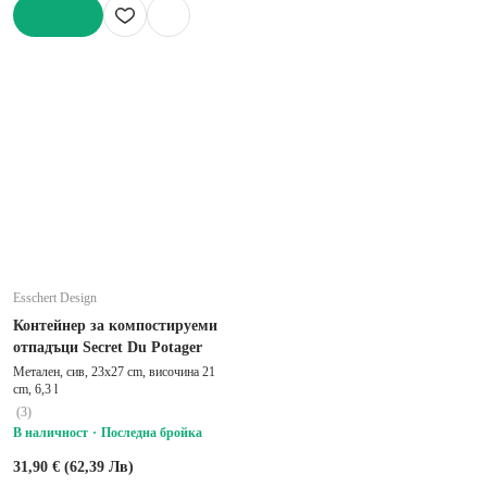
ДОБАВИ
Esschert Design
Контейнер за компостируеми
отпадъци Secret Du Potager
Метален, сив, 23x27 cm, височина 21
cm, 6,3 l
(
3
)
В наличност
Последна бройка
31,90 € (62,39 Лв)