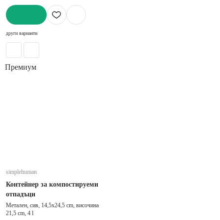
ДОБАВИ
други варианти
Премиум
simplehuman
Контейнер за компостируеми
отпадъци
Метален, сив, 14,5x24,5 cm, височина
21,5 cm, 4 l