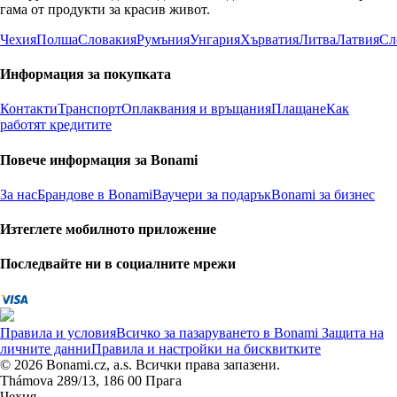
гама от продукти за красив живот.
Чехия
Полша
Словакия
Румъния
Унгария
Хърватия
Литва
Латвия
Сл
Информация за покупката
Контакти
Транспорт
Оплаквания и връщания
Плащане
Как
работят кредитите
Повече информация за Bonami
За нас
Брандове в Bonami
Ваучери за подарък
Bonami за бизнес
Изтеглете мобилното приложение
Последвайте ни в социалните мрежи
Правила и условия
Всичко за пазаруването в Bonami
Защита на
личните данни
Правила и настройки на бисквитките
© 2026 Bonami.cz, a.s. Всички права запазени.
Thámova 289/13, 186 00 Прага
Чехия