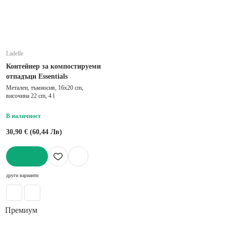
Ladelle
Контейнер за компостируеми
отпадъци Essentials
Метален, тъмносив, 16x20 cm,
височина 22 cm, 4 l
В наличност
30,90 € (60,44 Лв)
ДОБАВИ
други варианти
Премиум