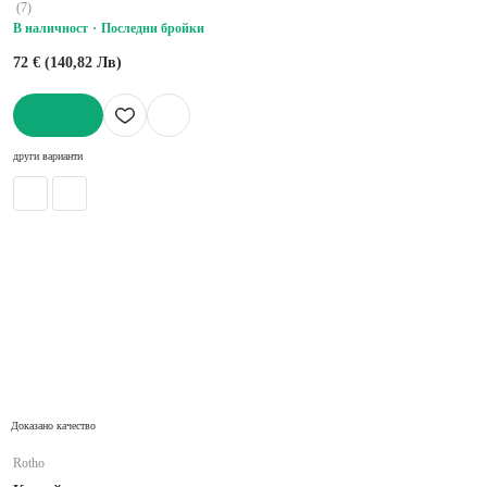
(
7
)
В наличност
Последни бройки
72 € (140,82 Лв)
ДОБАВИ
други варианти
Доказано качество
Rotho