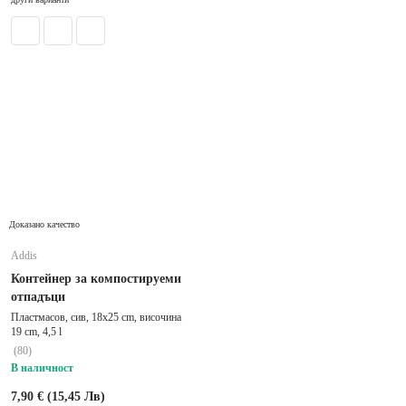
Доказано качество
Addis
Контейнер за компостируеми
отпадъци
Пластмасов, сив, 18x25 cm, височина
19 cm, 4,5 l
(
80
)
В наличност
7,90 € (15,45 Лв)