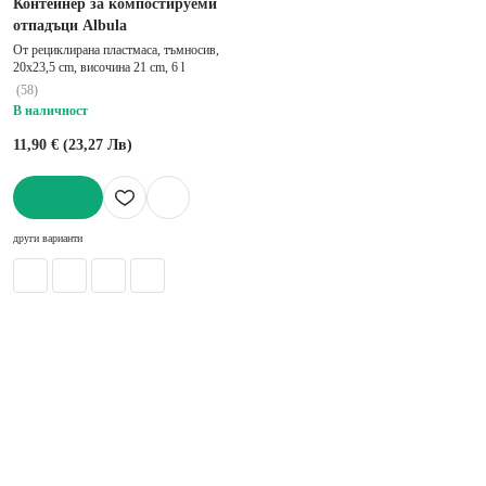
Контейнер за компостируеми
отпадъци Albula
От рециклирана пластмаса, тъмносив,
20x23,5 cm, височина 21 cm, 6 l
(
58
)
В наличност
11,90 € (23,27 Лв)
ДОБАВИ
други варианти