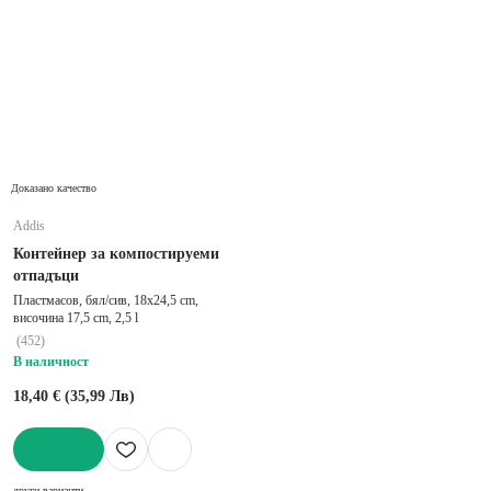
Доказано качество
Addis
Контейнер за компостируеми
отпадъци
Пластмасов, бял/сив, 18x24,5 cm,
височина 17,5 cm, 2,5 l
(
452
)
В наличност
18,40 € (35,99 Лв)
ДОБАВИ
други варианти