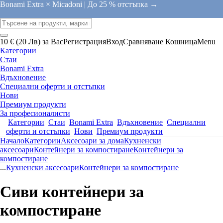
Bonami Extra × Micadoni |
До 25 % отстъпка →
10 € (20 Лв) за Вас
Регистрация
Вход
Сравняване
Кошница
Menu
Категории
Стаи
Bonami Extra
Вдъхновение
Специални оферти и отстъпки
Нови
Премиум продукти
За професионалисти
Категории
Стаи
Bonami Extra
Вдъхновение
Специални
оферти и отстъпки
Нови
Премиум продукти
Начало
Категории
Аксесоари за дома
Кухненски
аксесоари
Контейнери за компостиране
Контейнери за
компостиране
...
Кухненски аксесоари
Контейнери за компостиране
Сиви контейнери за
компостиране