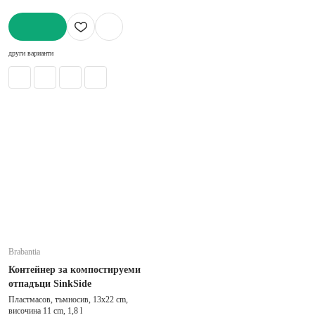
ДОБАВИ
други варианти
Brabantia
Контейнер за компостируеми
отпадъци SinkSide
Пластмасов, тъмносив, 13x22 cm,
височина 11 cm, 1,8 l