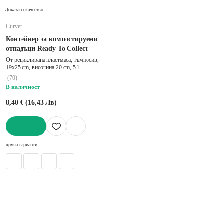
Доказано качество
Curver
Контейнер за компостируеми
отпадъци Ready To Collect
От рециклирана пластмаса, тъмносив,
19x25 cm, височина 20 cm, 5 l
(
70
)
В наличност
8,40 € (16,43 Лв)
ДОБАВИ
други варианти