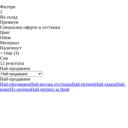
Филтри
1
На склад
Премиум
Специални оферти и отстъпки
Цвят
Обем
Материал
Наличност
+ Още (3)
Сив
12 резултата
Най-продавани
Най-продавани
Най-продавани
Най-висока отстъпка
Най-евтини
Най-скъпи
Най-
нови
По оценки
Най-евтино за брой