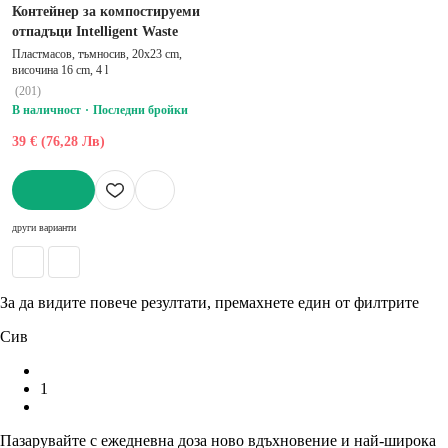
Контейнер за компостируеми
отпадъци Intelligent Waste
Пластмасов, тъмносив, 20x23 cm,
височина 16 cm, 4 l
(
201
)
В наличност
Последни бройки
39 € (76,28 Лв)
ДОБАВИ
други варианти
За да видите повече резултати, премахнете един от филтрите
Сив
1
Пазарувайте с ежедневна доза ново вдъхновение и най-широка