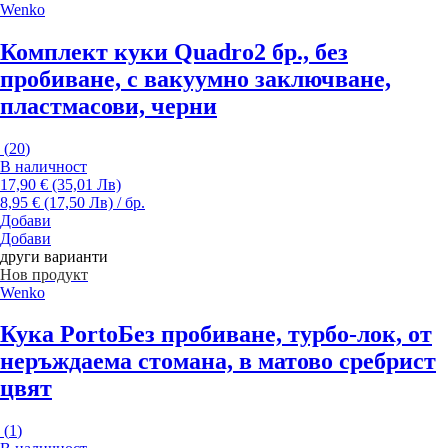
Wenko
Комплект куки Quadro
2 бр., без
пробиване, с вакуумно заключване,
пластмасови, черни
(
20
)
В наличност
17,90 € (35,01 Лв)
8,95 € (17,50 Лв) / бр.
Добави
Добави
други варианти
Нов продукт
Wenko
Кука Porto
Без пробиване, турбо-лок, от
неръждаема стомана, в матово сребрист
цвят
(
1
)