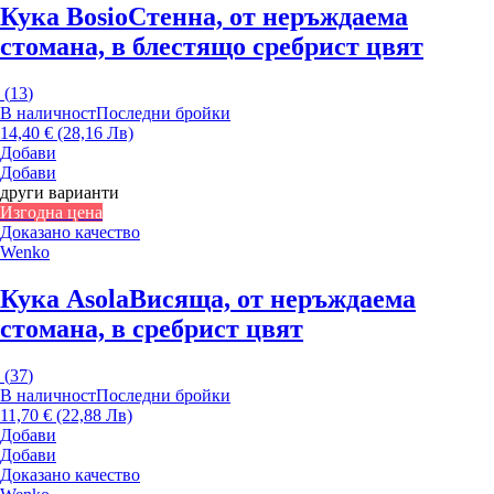
Кука Bosio
Стенна, от неръждаема
стомана, в блестящо сребрист цвят
(
13
)
В наличност
Последни бройки
14,40 € (28,16 Лв)
Добави
Добави
други варианти
Изгодна цена
Доказано качество
Wenko
Кука Asola
Висяща, от неръждаема
стомана, в сребрист цвят
(
37
)
В наличност
Последни бройки
11,70 € (22,88 Лв)
Добави
Добави
Доказано качество