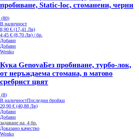
пробиване, Static-loc, стоманени, черни
(
80
)
В наличност
8,90 € (17,41 Лв)
4,45 € (8,70 Лв) / бр.
Добави
Добави
Wenko
Кука Genova
Без пробиване, турбо-лок,
от неръждаема стомана, в матово
сребрист цвят
(
8
)
В наличност
Последни бройки
20,90 € (40,88 Лв)
Добави
Добави
задаване на 4 бр.
Доказано качество
Wenko