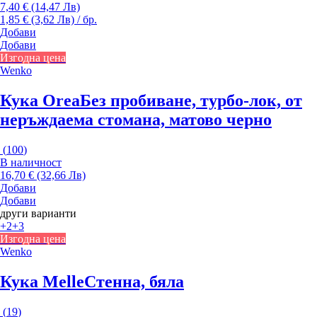
7,40 € (14,47 Лв)
1,85 € (3,62 Лв) / бр.
Добави
Добави
Изгодна цена
Wenko
Кука Orea
Без пробиване, турбо-лок, от
неръждаема стомана, матово черно
(
100
)
В наличност
16,70 € (32,66 Лв)
Добави
Добави
други варианти
+2
+3
Изгодна цена
Wenko
Кука Melle
Стенна, бяла
(
19
)