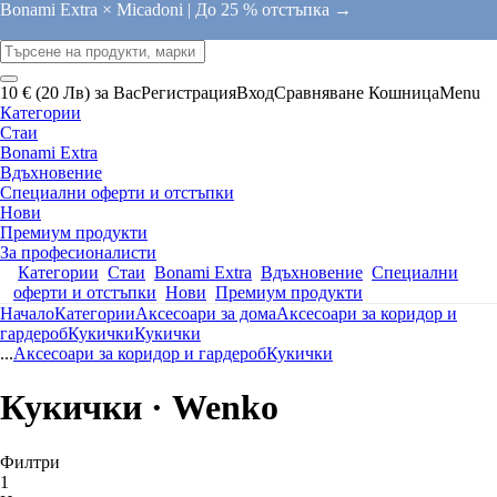
Bonami Extra × Micadoni |
До 25 % отстъпка →
10 € (20 Лв) за Вас
Регистрация
Вход
Сравняване
Кошница
Menu
Категории
Стаи
Bonami Extra
Вдъхновение
Специални оферти и отстъпки
Нови
Премиум продукти
За професионалисти
Категории
Стаи
Bonami Extra
Вдъхновение
Специални
оферти и отстъпки
Нови
Премиум продукти
Начало
Категории
Аксесоари за дома
Аксесоари за коридор и
гардероб
Кукички
Кукички
...
Аксесоари за коридор и гардероб
Кукички
Кукички · Wenko
Филтри
1