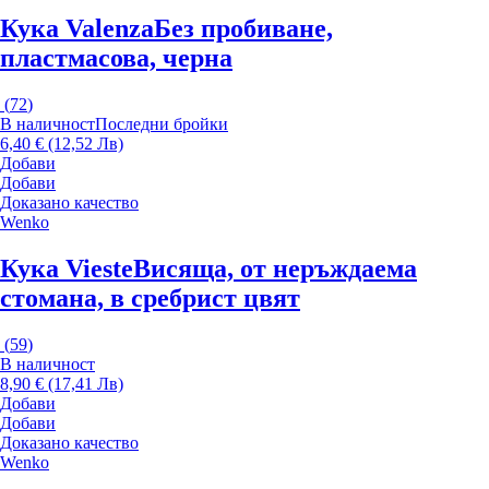
Кука Valenza
Без пробиване,
пластмасова, черна
(
72
)
В наличност
Последни бройки
6,40 € (12,52 Лв)
Добави
Добави
Доказано качество
Wenko
Кука Vieste
Висяща, от неръждаема
стомана, в сребрист цвят
(
59
)
В наличност
8,90 € (17,41 Лв)
Добави
Добави
Доказано качество
Wenko