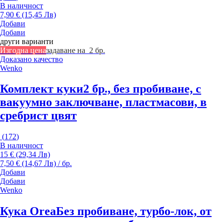
В наличност
7,90 € (15,45 Лв)
Добави
Добави
други варианти
Изгодна цена
задаване на 2 бр.
Доказано качество
Wenko
Комплект куки
2 бр., без пробиване, с
вакуумно заключване, пластмасови, в
сребрист цвят
(
172
)
В наличност
15 € (29,34 Лв)
7,50 € (14,67 Лв) / бр.
Добави
Добави
Wenko
Кука Orea
Без пробиване, турбо-лок, от