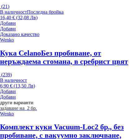
(
21
)
В наличност
Последна бройка
16,40 € (32,08 Лв)
Добави
Добави
Доказано качество
Wenko
Кука Celano
Без пробиване, от
неръждаема стомана, в сребрист цвят
(
239
)
В наличност
6,90 € (13,50 Лв)
Добави
Добави
други варианти
задаване на 2 бр.
Wenko
Комплект куки Vacuum-Loc
2 бр., без
пробиване, с вакуумно заключване,