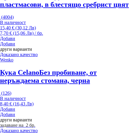
пластмасови, в блестящо сребрист цвят
(
4004
)
В наличност
15,40 € (30,12 Лв)
7,70 € (15,06 Лв) / бр.
Добави
Добави
други варианти
Доказано качество
Wenko
Кука Celano
Без пробиване, от
неръждаема стомана, черна
(
126
)
В наличност
8,40 € (16,43 Лв)
Добави
Добави
други варианти
задаване на 2 бр.
Доказано качество