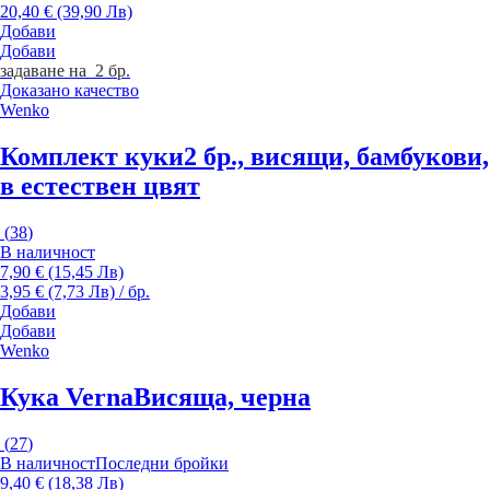
20,40 € (39,90 Лв)
Добави
Добави
задаване на 2 бр.
Доказано качество
Wenko
Комплект куки
2 бр., висящи, бамбукови,
в естествен цвят
(
38
)
В наличност
7,90 € (15,45 Лв)
3,95 € (7,73 Лв) / бр.
Добави
Добави
Wenko
Кука Verna
Висяща, черна
(
27
)
В наличност
Последни бройки
9,40 € (18,38 Лв)