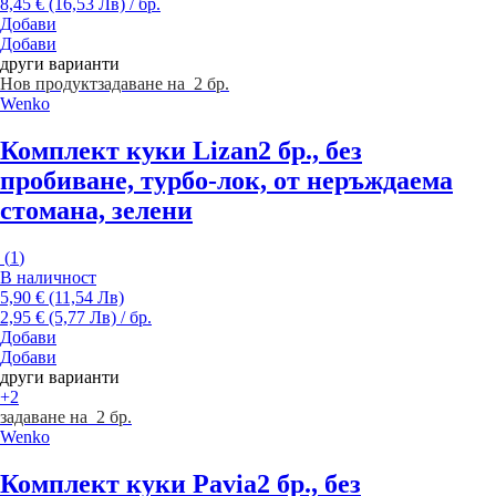
8,45 € (16,53 Лв) / бр.
Добави
Добави
други варианти
Нов продукт
задаване на 2 бр.
Wenko
Комплект куки Lizan
2 бр., без
пробиване, турбо-лок, от неръждаема
стомана, зелени
(
1
)
В наличност
5,90 € (11,54 Лв)
2,95 € (5,77 Лв) / бр.
Добави
Добави
други варианти
+2
задаване на 2 бр.
Wenko
Комплект куки Pavia
2 бр., без