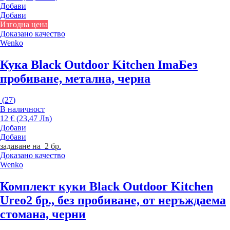
Добави
Добави
Изгодна цена
Доказано качество
Wenko
Кука Black Outdoor Kitchen Ima
Без
пробиване, метална, черна
(
27
)
В наличност
12 € (23,47 Лв)
Добави
Добави
задаване на 2 бр.
Доказано качество
Wenko
Комплект куки Black Outdoor Kitchen
Ureo
2 бр., без пробиване, от неръждаема
стомана, черни