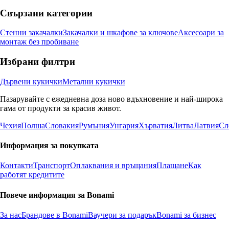
Свързани категории
Стенни закачалки
Закачалки и шкафове за ключове
Аксесоари за
монтаж без пробиване
Избрани филтри
Дървени кукички
Метални кукички
Пазарувайте с ежедневна доза ново вдъхновение и най-широка
гама от продукти за красив живот.
Чехия
Полша
Словакия
Румъния
Унгария
Хърватия
Литва
Латвия
Сл
Информация за покупката
Контакти
Транспорт
Оплаквания и връщания
Плащане
Как
работят кредитите
Повече информация за Bonami
За нас
Брандове в Bonami
Ваучери за подарък
Bonami за бизнес