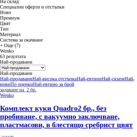
На склад
Специални оферти и отстъпки
Новo
Премиум
Цвят
Тип
Материал
Система за окачване
+ Още (7)
Wenko
63 резултата
Най-продавани
Най-продавани
Най-продавани
Най-висока отстъпка
Най-евтини
Най-скъпи
Най-
нови
По оценки
Най-евтино за брой
задаване на 2 бр.
Wenko
Комплект куки Quadro
2 бр., без
пробиване, с вакуумно заключване,
пластмасови, в блестящо сребрист цвят