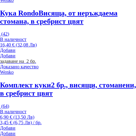
Wenko
Кука Rondo
Висяща, от неръждаема
стомана, в сребрист цвят
(
42
)
В наличност
16,40 € (32,08 Лв)
Добави
Добави
задаване на 2 бр.
Доказано качество
Wenko
Комплект куки
2 бр., висящи, стоманени,
в сребрист цвят
(
64
)
В наличност
6,90 € (13,50 Лв)
3,45 € (6,75 Лв) / бр.
Добави
Добави