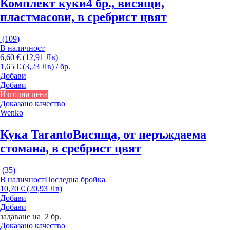
Комплект куки
4 бр., висящи,
пластмасови, в сребрист цвят
(
109
)
В наличност
6,60 € (12,91 Лв)
1,65 € (3,23 Лв) / бр.
Добави
Добави
Изгодна цена
Доказано качество
Wenko
Кука Taranto
Висяща, от неръждаема
стомана, в сребрист цвят
(
35
)
В наличност
Последна бройка
10,70 € (20,93 Лв)
Добави
Добави
задаване на 2 бр.
Доказано качество