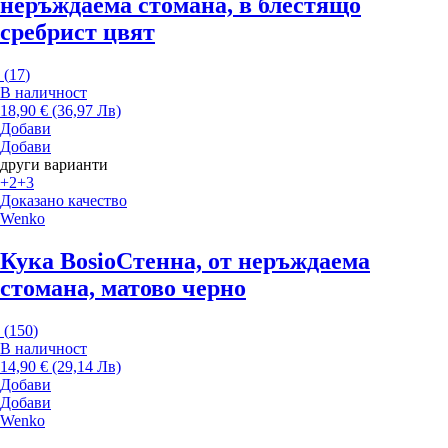
неръждаема стомана, в блестящо
сребрист цвят
(
17
)
В наличност
18,90 € (36,97 Лв)
Добави
Добави
други варианти
+2
+3
Доказано качество
Wenko
Кука Bosio
Стенна, от неръждаема
стомана, матово черно
(
150
)
В наличност
14,90 € (29,14 Лв)
Добави
Добави
Wenko