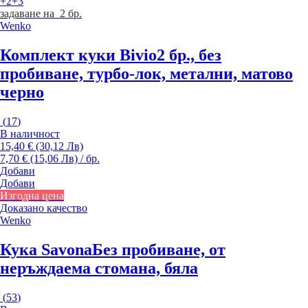
+2
+3
задаване на 2 бр.
Wenko
Комплект куки Bivio
2 бр., без
пробиване, турбо-лок, метални, матово
черно
(
17
)
В наличност
15,40 € (30,12 Лв)
7,70 € (15,06 Лв) / бр.
Добави
Добави
Изгодна цена
Доказано качество
Wenko
Кука Savona
Без пробиване, от
неръждаема стомана, бяла
(
53
)