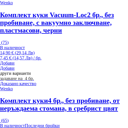
Wenko
Комплект куки Vacuum-Loc
2 бр., без
пробиване, с вакуумно заключване,
пластмасови, черни
(
75
)
В наличност
14,90 € (29,14 Лв)
7,45 € (14,57 Лв) / бр.
Добави
Добави
други варианти
задаване на 4 бр.
Доказано качество
Wenko
Комплект куки
4 бр., без пробиване, от
неръждаема стомана, в сребрист цвят
(
65
)
В наличност
Последни бройки