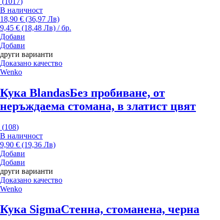
(
1017
)
В наличност
18,90 € (36,97 Лв)
9,45 € (18,48 Лв) / бр.
Добави
Добави
други варианти
Доказано качество
Wenko
Кука Blandas
Без пробиване, от
неръждаема стомана, в златист цвят
(
108
)
В наличност
9,90 € (19,36 Лв)
Добави
Добави
други варианти
Доказано качество
Wenko
Кука Sigma
Стенна, стоманена, черна