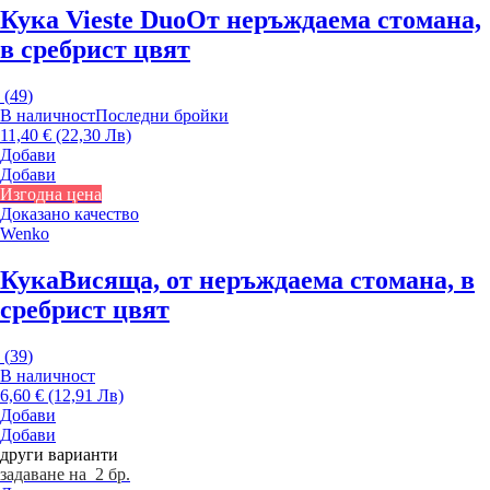
Кука Vieste Duo
От неръждаема стомана,
в сребрист цвят
(
49
)
В наличност
Последни бройки
11,40 € (22,30 Лв)
Добави
Добави
Изгодна цена
Доказано качество
Wenko
Кука
Висяща, от неръждаема стомана, в
сребрист цвят
(
39
)
В наличност
6,60 € (12,91 Лв)
Добави
Добави
други варианти
задаване на 2 бр.