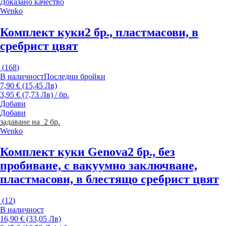
Доказано качество
Wenko
Комплект куки
2 бр., пластмасови, в
сребрист цвят
(
168
)
В наличност
Последни бройки
7,90 € (15,45 Лв)
3,95 € (7,73 Лв) / бр.
Добави
Добави
задаване на 2 бр.
Wenko
Комплект куки Genova
2 бр., без
пробиване, с вакуумно заключване,
пластмасови, в блестящо сребрист цвят
(
12
)
В наличност
16,90 € (33,05 Лв)