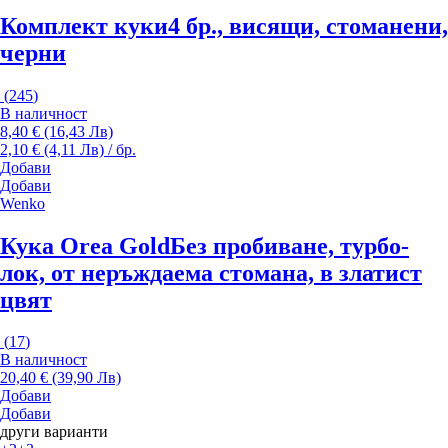
Комплект куки
4 бр., висящи, стоманени,
черни
(
245
)
В наличност
8,40 € (16,43 Лв)
2,10 € (4,11 Лв) / бр.
Добави
Добави
Wenko
Кука Orea Gold
Без пробиване, турбо-
лок, от неръждаема стомана, в златист
цвят
(
17
)
В наличност
20,40 € (39,90 Лв)
Добави
Добави
други варианти