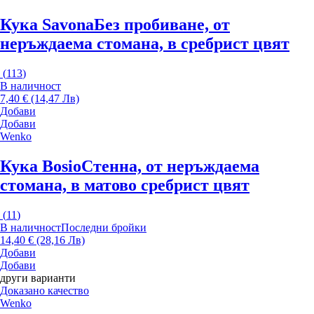
Кука Savona
Без пробиване, от
неръждаема стомана, в сребрист цвят
(
113
)
В наличност
7,40 € (14,47 Лв)
Добави
Добави
Wenko
Кука Bosio
Стенна, от неръждаема
стомана, в матово сребрист цвят
(
11
)
В наличност
Последни бройки
14,40 € (28,16 Лв)
Добави
Добави
други варианти
Доказано качество
Wenko