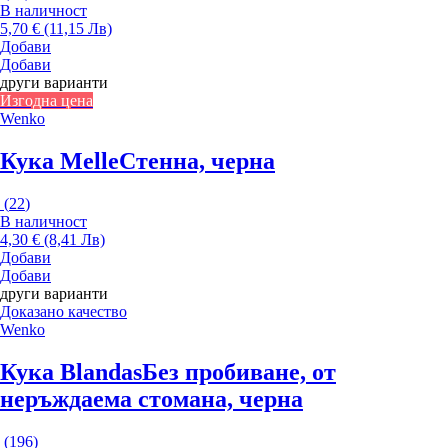
В наличност
5,70 € (11,15 Лв)
Добави
Добави
други варианти
Изгодна цена
Wenko
Кука Melle
Стенна, черна
(
22
)
В наличност
4,30 € (8,41 Лв)
Добави
Добави
други варианти
Доказано качество
Wenko
Кука Blandas
Без пробиване, от
неръждаема стомана, черна
(
196
)