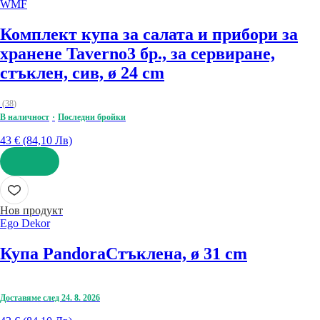
WMF
Комплект купа за салата и прибори за
хранене Taverno
3 бр., за сервиране,
стъклен, сив, ø 24 cm
(
38
)
В наличност
Последни бройки
43 € (84,10 Лв)
ДОБАВИ
Нов продукт
Ego Dekor
Купа Pandora
Стъклена, ø 31 cm
Доставяме след 24. 8. 2026