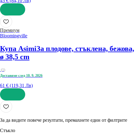
43 € (84,10 Лв)
ДОБАВИ
Премиум
Bloomingville
Купа Asimi
За плодове, стъклена, бежова,
ø 38,5 cm
(
1
)
Доставяме след 10. 9. 2026
61 € (119,31 Лв)
ДОБАВИ
За да видите повече резултати, премахнете един от филтрите
Стъкло