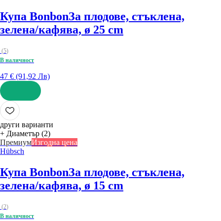
Купа Bonbon
За плодове, стъклена,
зелена/кафява, ø 25 cm
(
5
)
В наличност
47 € (91,92 Лв)
ДОБАВИ
други варианти
+ Диаметър (2)
Премиум
Изгодна цена
Hübsch
Купа Bonbon
За плодове, стъклена,
зелена/кафява, ø 15 cm
(
2
)
В наличност