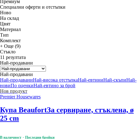
Премиум
Специални оферти и отстъпки
Новo
На склад
Цвят
Материал
Тип
Комплект
+ Още (9)
Стъкло
11 резултата
Най-продавани
Най-продавани
Най-продавани
Най-висока отстъпка
Най-евтини
Най-скъпи
Най-
нови
По оценки
Най-евтино за брой
Нов продукт
Premier Housewares
Купа Beaufort
За сервиране, стъклена, ø
25 cm
В наличност
Последни бройки