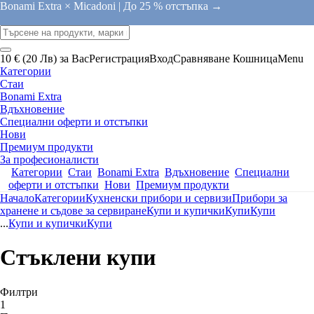
Bonami Extra × Micadoni |
До 25 % отстъпка →
10 € (20 Лв) за Вас
Регистрация
Вход
Сравняване
Кошница
Menu
Категории
Стаи
Bonami Extra
Вдъхновение
Специални оферти и отстъпки
Нови
Премиум продукти
За професионалисти
Категории
Стаи
Bonami Extra
Вдъхновение
Специални
оферти и отстъпки
Нови
Премиум продукти
Начало
Категории
Кухненски прибори и сервизи
Прибори за
хранене и съдове за сервиране
Купи и купички
Купи
Купи
...
Купи и купички
Купи
Стъклени купи
Филтри
1