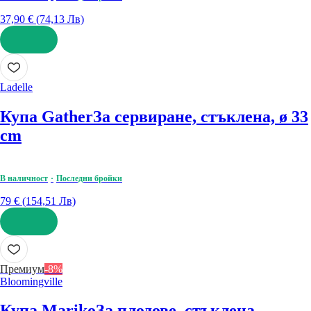
37,90 € (74,13 Лв)
ДОБАВИ
Ladelle
Купа Gather
За сервиране, стъклена, ø 33
cm
В наличност
Последни бройки
79 € (154,51 Лв)
ДОБАВИ
Премиум
-8%
Bloomingville
Купа Mariko
За плодове, стъклена,