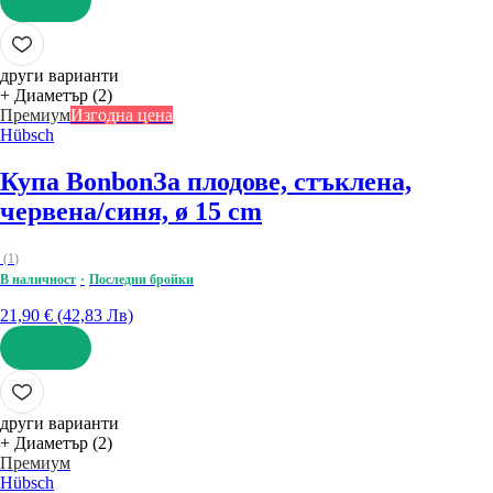
ДОБАВИ
други варианти
+ Диаметър (2)
Премиум
Изгодна цена
Hübsch
Купа Bonbon
За плодове, стъклена,
червена/синя, ø 15 cm
(
1
)
В наличност
Последни бройки
21,90 € (42,83 Лв)
ДОБАВИ
други варианти
+ Диаметър (2)
Премиум
Hübsch