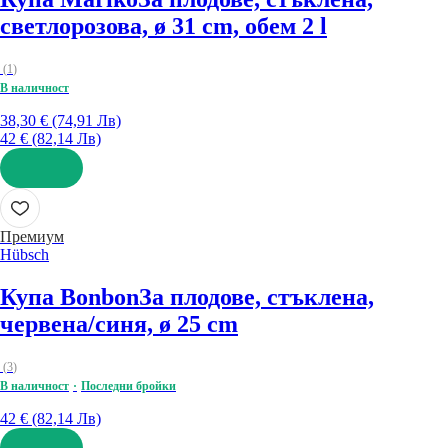
светлорозова, ø 31 cm, обем 2 l
(
1
)
В наличност
38,30 € (74,91 Лв)
42 € (82,14 Лв)
ДОБАВИ
Премиум
Hübsch
Купа Bonbon
За плодове, стъклена,
червена/синя, ø 25 cm
(
3
)
В наличност
Последни бройки
42 € (82,14 Лв)