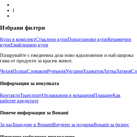
1
Избрани филтри
Купи в комплект
Стъклени купи
Порцеланови купи
Керамични
купи
Емайлирани купи
Пазарувайте с ежедневна доза ново вдъхновение и най-широка
гама от продукти за красив живот.
Чехия
Полша
Словакия
Румъния
Унгария
Хърватия
Литва
Латвия
Сл
Информация за покупката
Контакти
Транспорт
Оплаквания и връщания
Плащане
Как
работят кредитите
Повече информация за Bonami
За нас
Брандове в Bonami
Ваучери за подарък
Bonami за бизнес
Изтеглете мобилното приложение