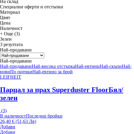
На склад
Специални оферти и отстъпки
Материал
Цвят
Цена
Наличност
+ Още (3)
Зелен
3 резултата
Най-продавани
Най-продавани
Най-продавани
Най-висока отстъпка
Най-евтини
Най-скъпи
Най-
нови
По оценки
Най-евтино за брой
LEIFHEIT
Парцал за прах Superduster Floor
Бял/
зелен
(
3
)
В наличност
Последни бройки
26,40 € (51,63 Лв)
Добави
Добави