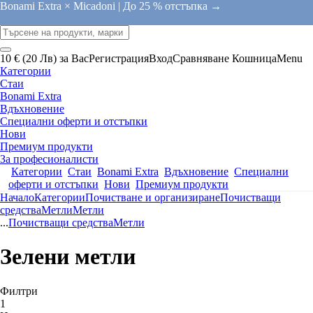
Bonami Extra × Micadoni |
До 25 % отстъпка →
10 € (20 Лв) за Вас
Регистрация
Вход
Сравняване
Кошница
Menu
Категории
Стаи
Bonami Extra
Вдъхновение
Специални оферти и отстъпки
Нови
Премиум продукти
За професионалисти
Категории
Стаи
Bonami Extra
Вдъхновение
Специални
оферти и отстъпки
Нови
Премиум продукти
Начало
Категории
Почистване и организиране
Почистващи
средства
Метли
Метли
...
Почистващи средства
Метли
Зелени метли
Филтри
1