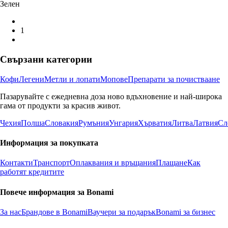
Зелен
1
Свързани категории
Кофи
Легени
Метли и лопати
Мопове
Препарати за почистваане
Пазарувайте с ежедневна доза ново вдъхновение и най-широка
гама от продукти за красив живот.
Чехия
Полша
Словакия
Румъния
Унгария
Хърватия
Литва
Латвия
Сл
Информация за покупката
Контакти
Транспорт
Оплаквания и връщания
Плащане
Как
работят кредитите
Повече информация за Bonami
За нас
Брандове в Bonami
Ваучери за подарък
Bonami за бизнес