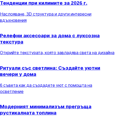
Тенденции при килимите за 2026 г.
Наслояване, 3D структура и други интересни
вдъхновения
Релефни аксесоари за дома с луксозна
текстура
Открийте текстурата, която завладява света на дизайна
Ритуали със светлина: Създайте уютни
вечери у дома
6 съвета как да създадете уют с помощта на
осветление
Модерният минимализъм прегръща
рустикалната топлина