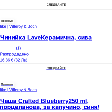
СЛЕДВАЙТЕ
Премиум
like | Villeroy & Boch
Чинийка Lave
Керамична, сива
(
1
)
Разпродадено
16,36 € (32 Лв)
СЛЕДВАЙТЕ
Премиум
like | Villeroy & Boch
Чаша Crafted Blueberry
250 ml,
порцеланова, за капучино, синя/