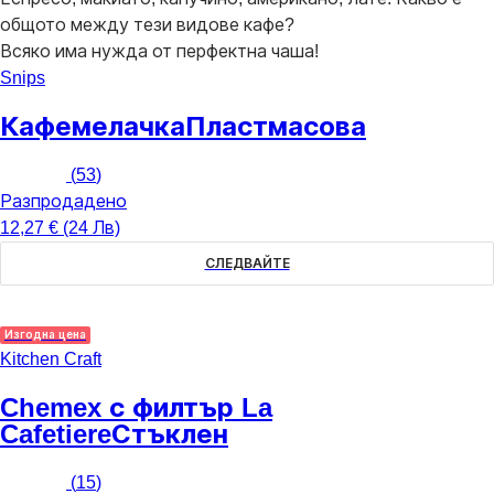
общото между тези видове кафе?
Всяко има нужда от перфектна чаша!
Snips
Кафемелачка
Пластмасова
(
53
)
Разпродадено
12,27 € (24 Лв)
СЛЕДВАЙТЕ
Изгодна цена
Kitchen Craft
Chemex с филтър La
Cafetiere
Стъклен
(
15
)