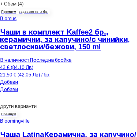
+ Обем (4)
Премиум
задаване на 2 бр.
Blomus
Чаши в комплект Kaffee
2 бр.,
керамични, за капучино/с чинийки,
светлосиви/бежови, 150 ml
В наличност
Последна бройка
43 € (84,10 Лв)
21,50 € (42,05 Лв) / бр.
Добави
Добави
други варианти
Премиум
Bloomingville
Чаша Latina
Керамична, за капучино/