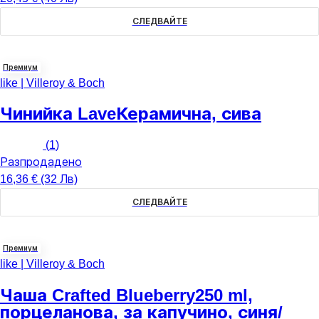
СЛЕДВАЙТЕ
Премиум
like | Villeroy & Boch
Чинийка Lave
Керамична, сива
(
1
)
Разпродадено
16,36 € (32 Лв)
СЛЕДВАЙТЕ
Премиум
like | Villeroy & Boch
Чаша Crafted Blueberry
250 ml,
порцеланова, за капучино, синя/