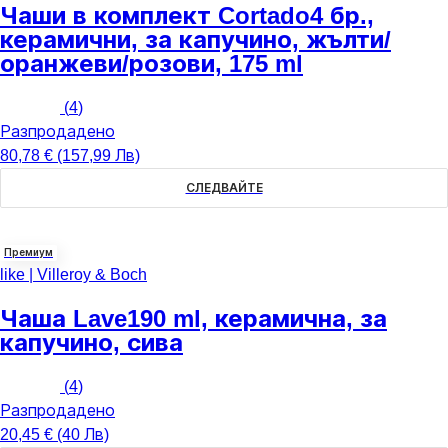
Чаши в комплект Cortado
4 бр.,
керамични, за капучино, жълти/
оранжеви/розови, 175 ml
(
4
)
Разпродадено
80,78 € (157,99 Лв)
СЛЕДВАЙТЕ
Премиум
like | Villeroy & Boch
Чаша Lave
190 ml, керамична, за
капучино, сива
(
4
)
Разпродадено
20,45 € (40 Лв)