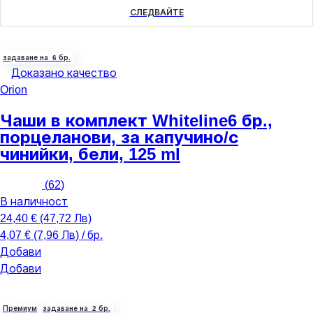
СЛЕДВАЙТЕ
задаване на 6 бр.
Доказано качество
Orion
Чаши в комплект Whiteline
6 бр.,
порцеланови, за капучино/с
чинийки, бели, 125 ml
(
62
)
В наличност
24,40 € (47,72 Лв)
4,07 € (7,96 Лв) / бр.
Добави
Добави
Премиум
задаване на 2 бр.