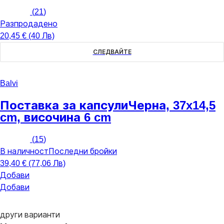
(
21
)
Разпродадено
20,45 € (40 Лв)
СЛЕДВАЙТЕ
Balvi
Поставка за капсули
Черна, 37x14,5
cm, височина 6 cm
(
15
)
В наличност
Последни бройки
39,40 € (77,06 Лв)
Добави
Добави
други варианти