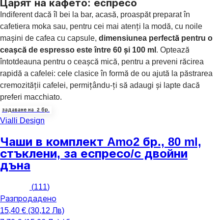
Царят на кафето: еспресо
Indiferent dacă îl bei la bar, acasă, proaspăt preparat în
cafetiera moka sau, pentru cei mai atenți la modă, cu noile
mașini de cafea cu capsule,
dimensiunea perfectă pentru o
ceașcă de espresso este între 60 și 100 ml
. Optează
întotdeauna pentru o ceașcă mică, pentru a preveni răcirea
rapidă a cafelei: cele clasice în formă de ou ajută la păstrarea
cremozității cafelei, permițându-ți să adaugi și lapte dacă
preferi macchiato.
задаване на 2 бр.
Vialli Design
Чаши в комплект Amo
2 бр., 80 ml,
стъклени, за еспресо/с двойни
дъна
(
111
)
Разпродадено
15,40 € (30,12 Лв)