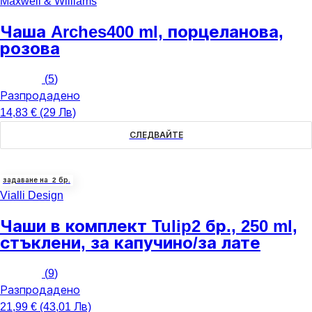
Maxwell & Williams
Чаша Arches
400 ml, порцеланова,
розова
(
5
)
Разпродадено
14,83 € (29 Лв)
СЛЕДВАЙТЕ
задаване на 2 бр.
Vialli Design
Чаши в комплект Tulip
2 бр., 250 ml,
стъклени, за капучино/за лате
(
9
)
Разпродадено
21,99 € (43,01 Лв)