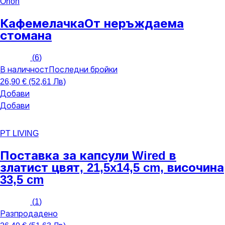
Orion
Кафемелачка
От неръждаема
стомана
(
6
)
В наличност
Последни бройки
26,90 € (52,61 Лв)
Добави
Добави
PT LIVING
Поставка за капсули Wired
в
златист цвят, 21,5x14,5 cm, височина
33,5 cm
(
1
)
Разпродадено