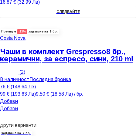
16,87 € (32,99 Лв)
СЛЕДВАЙТЕ
Премиум
-23%
задаване на 8 бр.
Costa Nova
Чаши в комплект Grespresso
8 бр.,
керамични, за еспресо, сини, 210 ml
(
2
)
В наличност
Последна бройка
76 € (148,64 Лв)
99 € (193,63 Лв)
9,50 € (18,58 Лв) / бр.
Добави
Добави
други варианти
задаване на 2 бр.