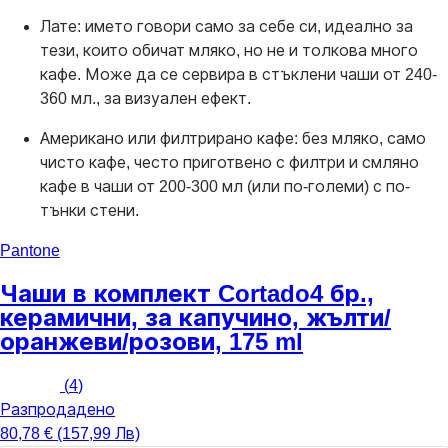
Лате: името говори само за себе си, идеално за
тези, които обичат мляко, но не и толкова много
кафе. Може да се сервира в стъклени чаши от 240-
360 мл., за визуален ефект.
Американо или филтрирано кафе: без мляко, само
чисто кафе, често приготвено с филтри и смляно
кафе в чаши от 200-300 мл (или по-големи) с по-
тънки стени.
Pantone
Чаши в комплект Cortado
4 бр.,
керамични, за капучино, жълти/
оранжеви/розови, 175 ml
(
4
)
Разпродадено
80,78 € (157,99 Лв)