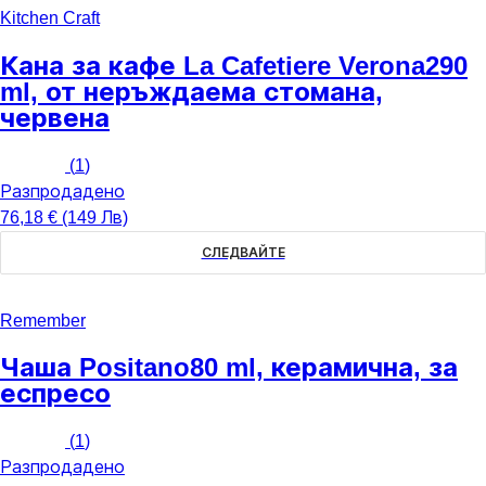
Kitchen Craft
Кана за кафе La Cafetiere Verona
290
ml, от неръждаема стомана,
червена
(
1
)
Разпродадено
76,18 € (149 Лв)
СЛЕДВАЙТЕ
Remember
Чаша Positano
80 ml, керамична, за
еспресо
(
1
)
Разпродадено