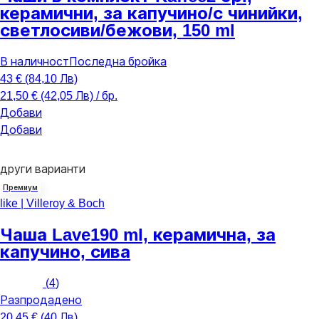
керамични, за капучино/с чинийки,
светлосиви/бежови, 150 ml
В наличност
Последна бройка
43 € (84,10 Лв)
21,50 € (42,05 Лв) / бр.
Добави
Добави
други варианти
Премиум
like | Villeroy & Boch
Чаша Lave
190 ml, керамична, за
капучино, сива
(
4
)
Разпродадено
20,45 € (40 Лв)