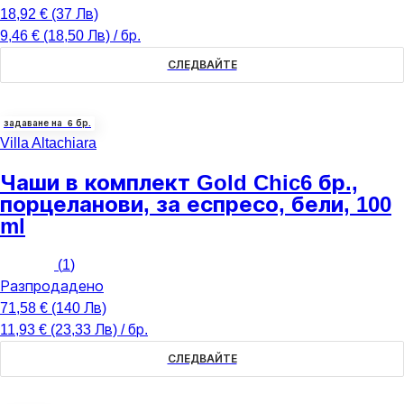
18,92 € (37 Лв)
9,46 € (18,50 Лв) / бр.
СЛЕДВАЙТЕ
задаване на 6 бр.
Villa Altachiara
Чаши в комплект Gold Chic
6 бр.,
порцеланови, за еспресо, бели, 100
ml
(
1
)
Разпродадено
71,58 € (140 Лв)
11,93 € (23,33 Лв) / бр.
СЛЕДВАЙТЕ