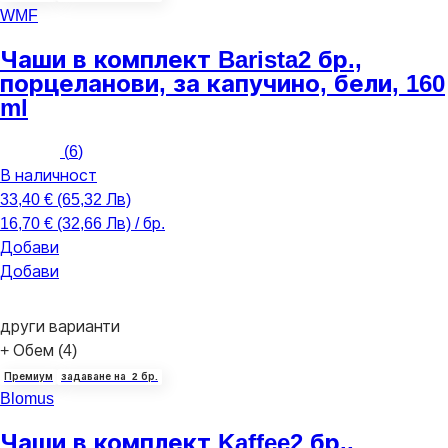
WMF
Чаши в комплект Barista
2 бр.,
порцеланови, за капучино, бели, 160
ml
(
6
)
В наличност
33,40 € (65,32 Лв)
16,70 € (32,66 Лв) / бр.
Добави
Добави
други варианти
+ Обем (4)
Премиум
задаване на 2 бр.
Blomus
Чаши в комплект Kaffee
2 бр.,