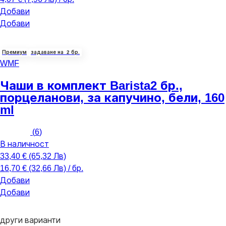
Добави
Добави
Премиум
задаване на 2 бр.
WMF
Чаши в комплект Barista
2 бр.,
порцеланови, за капучино, бели, 160
ml
(
6
)
В наличност
33,40 € (65,32 Лв)
16,70 € (32,66 Лв) / бр.
Добави
Добави
други варианти