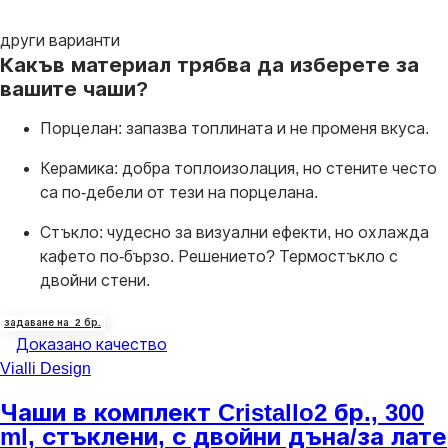
други варианти
Какъв материал трябва да изберете за
вашите чаши?
Порцелан: запазва топлината и не променя вкуса.
Керамика: добра топлоизолация, но стените често
са по-дебели от тези на порцелана.
Стъкло: чудесно за визуални ефекти, но охлажда
кафето по-бързо. Решението? Термостъкло с
двойни стени.
задаване на 2 бр.
Доказано качество
Vialli Design
Чаши в комплект Cristallo
2 бр., 300
ml, стъклени, с двойни дъна/за лате