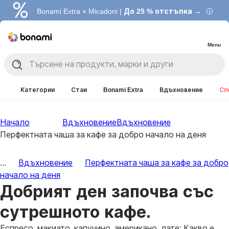
Bonami Extra × Micadoni |
До 25 % отстъпка →
Menu
Категории
Стаи
Bonami Extra
Вдъхновение
Сп
Начало
Вдъхновение
Вдъхновение
Перфектната чаша за кафе за добро начало на деня
...
Вдъхновение
Перфектната чаша за кафе за добро
начало на деня
Добрият ден започва със
сутрешното кафе.
Еспресо, макиато, капучино, американо, лате: Какво е