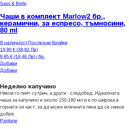
Sass & Belle
Чаши в комплект Marlow
2 бр.,
керамични, за еспресо, тъмносини,
80 ml
В наличност
Последни бройки
19,90 € (38,92 Лв)
9,95 € (19,46 Лв) / бр.
Добави
Добави
Неделно капучино
Някои го пият сутрин, а други - следобед. Идеалната
чаша за капучино е около 150-180 мл и е по-широка в
горната си част, за да може млечната пяна да се смеси
добре.
Pantone