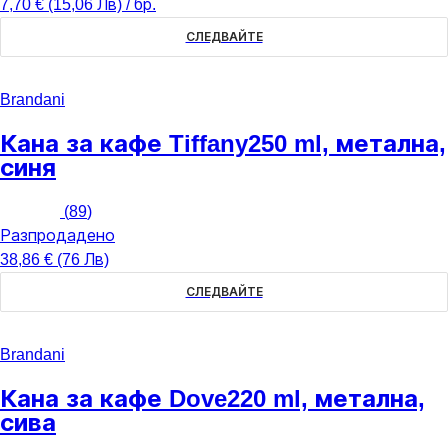
7,70 € (15,06 Лв) / бр.
СЛЕДВАЙТЕ
Brandani
Кана за кафе Tiffany
250 ml, метална,
синя
(
89
)
Разпродадено
38,86 € (76 Лв)
СЛЕДВАЙТЕ
Brandani
Кана за кафе Dove
220 ml, метална,
сива