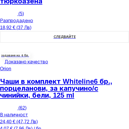
тюркоазена
(
5
)
Разпродадено
18,92 € (37 Лв)
СЛЕДВАЙТЕ
задаване на 6 бр.
Доказано качество
Orion
Чаши в комплект Whiteline
6 бр.,
порцеланови, за капучино/с
чинийки, бели, 125 ml
(
62
)
В наличност
24,40 € (47,72 Лв)
4,07 € (7,96 Лв) / бр.