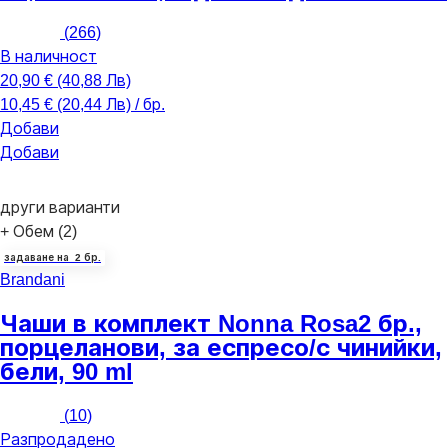
(
266
)
В наличност
20,90 € (40,88 Лв)
10,45 € (20,44 Лв) / бр.
Добави
Добави
други варианти
+ Обем (2)
задаване на 2 бр.
Brandani
Чаши в комплект Nonna Rosa
2 бр.,
порцеланови, за еспресо/с чинийки,
бели, 90 ml
(
10
)
Разпродадено