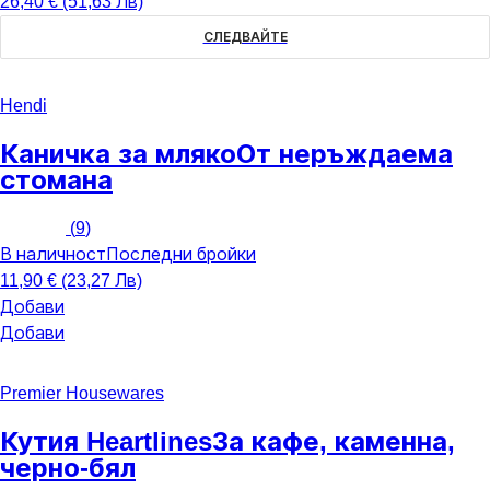
26,40 € (51,63 Лв)
СЛЕДВАЙТЕ
Hendi
Каничка за мляко
От неръждаема
стомана
(
9
)
В наличност
Последни бройки
11,90 € (23,27 Лв)
Добави
Добави
Premier Housewares
Кутия Heartlines
За кафе, каменна,
черно-бял