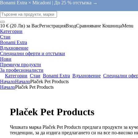
Bonami Extra × Micadoni |
До 25 % отстъпка →
10 € (20 Лв) за Вас
Регистрация
Вход
Сравняване
Кошница
Menu
Категории
Стаи
Bonami Extra
Вдъхновение
Специални оферти и отстъпки
Нови
Премиум продукти
За професионалисти
Категории
Стаи
Bonami Extra
Вдъхновение
Специални офер
Начало
Начало
Plaček Pet Products
Начало
Plaček Pet Products
Plaček Pet Products
Чешката марка Plaček Pet Products предлага продукти за ку
тенденции, за да издига предлагането си на все по-високо н