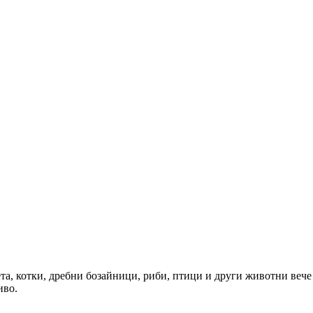
чета, котки, дребни бозайници, риби, птици и други животни вече
иво.