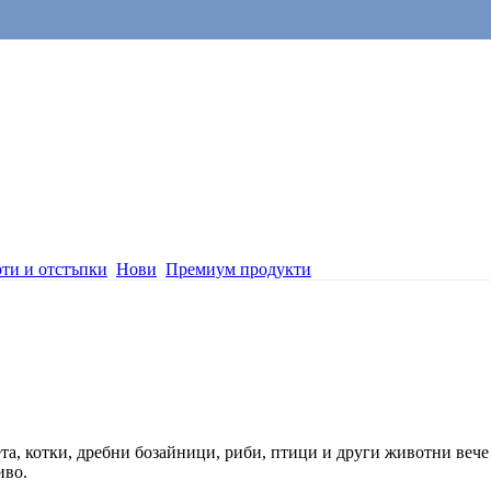
ти и отстъпки
Нови
Премиум продукти
чета, котки, дребни бозайници, риби, птици и други животни вече
иво.