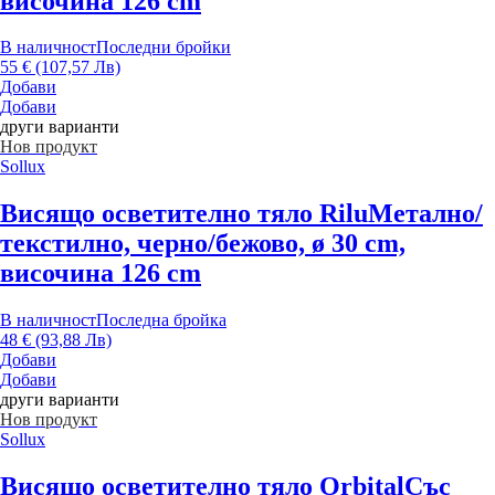
височина 126 cm
В наличност
Последни бройки
55 € (107,57 Лв)
Добави
Добави
други варианти
Нов продукт
Sollux
Висящо осветително тяло Rilu
Метално/
текстилно, черно/бежово, ø 30 cm,
височина 126 cm
В наличност
Последна бройка
48 € (93,88 Лв)
Добави
Добави
други варианти
Нов продукт
Sollux
Висящо осветително тяло Orbital
Със