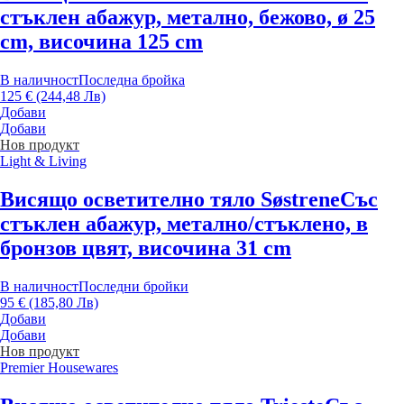
стъклен абажур, метално, бежово, ø 25
cm, височина 125 cm
В наличност
Последна бройка
125 € (244,48 Лв)
Добави
Добави
Нов продукт
Light & Living
Висящо осветително тяло Søstrene
Със
стъклен абажур, метално/стъклено, в
бронзов цвят, височина 31 cm
В наличност
Последни бройки
95 € (185,80 Лв)
Добави
Добави
Нов продукт
Premier Housewares