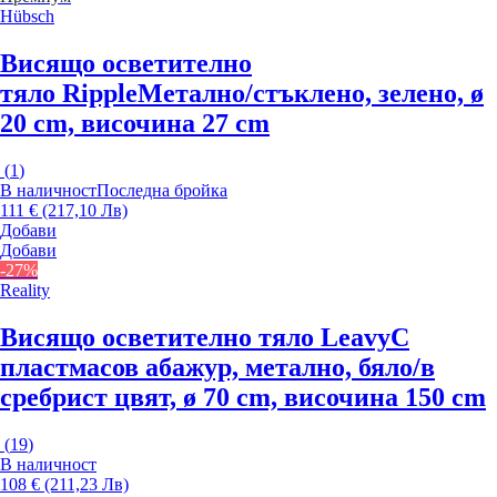
Hübsch
Висящо осветително
тяло Ripple
Метално/стъклено, зелено, ø
20 cm, височина 27 cm
(
1
)
В наличност
Последна бройка
111 € (217,10 Лв)
Добави
Добави
-27%
Reality
Висящо осветително тяло Leavy
С
пластмасов абажур, метално, бяло/в
сребрист цвят, ø 70 cm, височина 150 cm
(
19
)
В наличност
108 € (211,23 Лв)