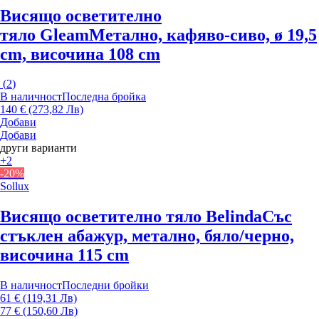
Висящо осветително
тяло Gleam
Метално, кафяво-сиво, ø 19,5
cm, височина 108 cm
(
2
)
В наличност
Последна бройка
140 € (273,82 Лв)
Добави
Добави
други варианти
+2
-20%
Sollux
Висящо осветително тяло Belinda
Със
стъклен абажур, метално, бяло/черно,
височина 115 cm
В наличност
Последни бройки
61 € (119,31 Лв)
77 € (150,60 Лв)