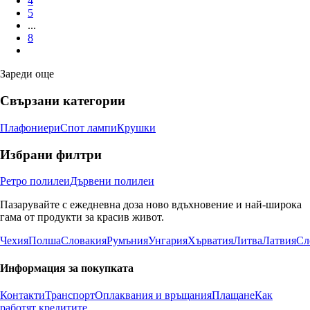
4
5
...
8
Зареди още
Свързани категории
Плафониери
Спот лампи
Крушки
Избрани филтри
Ретро полилеи
Дървени полилеи
Пазарувайте с ежедневна доза ново вдъхновение и най-широка
гама от продукти за красив живот.
Чехия
Полша
Словакия
Румъния
Унгария
Хърватия
Литва
Латвия
Сл
Информация за покупката
Контакти
Транспорт
Оплаквания и връщания
Плащане
Как
работят кредитите