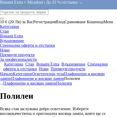
Bonami Extra × Micadoni |
До 25 % отстъпка →
10 € (20 Лв) за Вас
Регистрация
Вход
Сравняване
Кошница
Menu
Категории
Стаи
Bonami Extra
Вдъхновение
Специални оферти и отстъпки
Нови
Премиум продукти
За професионалисти
Категории
Стаи
Bonami Extra
Вдъхновение
Специални
оферти и отстъпки
Нови
Премиум продукти
Начало
Категории
Осветителни тела
Плафониери и висящи
лампи
Плафониери и висящи лампи
Полилеи
...
Плафониери и висящи лампи
Полилеи
Полилеи
Всяка стая заслужава добро осветление. Изберете
висококачествена и оригинална висяща лампа, която ще се