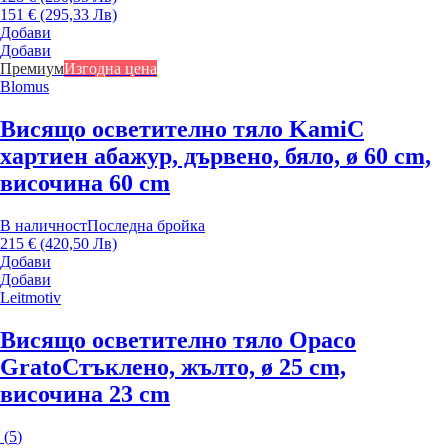
151 € (295,33 Лв)
Добави
Добави
Премиум
Изгодна цена
Blomus
Висящо осветително тяло Kami
С
хартиен абажур, дървено, бяло, ø 60 cm,
височина 60 cm
В наличност
Последна бройка
215 € (420,50 Лв)
Добави
Добави
Leitmotiv
Висящо осветително тяло Opaco
Grato
Стъклено, жълто, ø 25 cm,
височина 23 cm
(
5
)