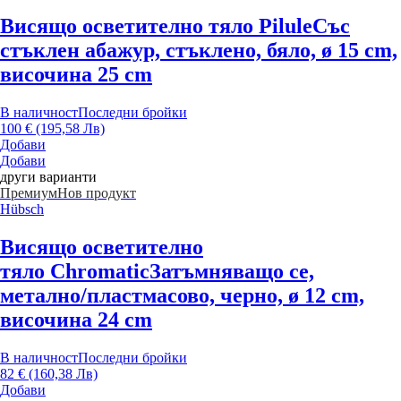
Висящо осветително тяло Pilule
Със
стъклен абажур, стъклено, бяло, ø 15 cm,
височина 25 cm
В наличност
Последни бройки
100 € (195,58 Лв)
Добави
Добави
други варианти
Премиум
Нов продукт
Hübsch
Висящо осветително
тяло Chromatic
Затъмняващо се,
метално/пластмасово, черно, ø 12 cm,
височина 24 cm
В наличност
Последни бройки
82 € (160,38 Лв)
Добави