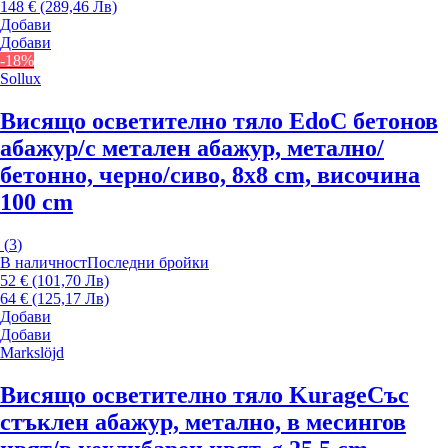
148 € (289,46 Лв)
Добави
Добави
-18%
Sollux
Висящо осветително тяло Edo
С бетонов
абажур/с метален абажур, метално/
бетонно, черно/сиво, 8x8 cm, височина
100 cm
(
3
)
В наличност
Последни бройки
52 € (101,70 Лв)
64 € (125,17 Лв)
Добави
Добави
Markslöjd
Висящо осветително тяло Kurage
Със
стъклен абажур, метално, в месингов