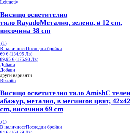
Leitmotiv
Висящо осветително
тяло Rayado
Метално, зелено, ø 12 cm,
височина 38 cm
(
1
)
В наличност
Последни бройки
69 € (134,95 Лв)
89,95 € (175,93 Лв)
Добави
Добави
други варианти
Bizzotto
Висящо осветително тяло Amish
С телен
абажур, метално, в месингов цвят, 42x42
cm, височина 69 cm
(
1
)
В наличност
Последни бройки
84 € (164,29 Лв)