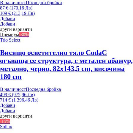
В наличност
Последни бройки
87 € (170,16 Лв)
109 € (213,19 Лв)
Добави
Добави
други варианти
Премиум
-30%
Trio Select
Висящо осветително тяло Coda
С
огъваща се структура, с метален абажур,
метално, черно, 82x143,5 cm, височина
180 cm
В наличност
Последна бройка
499 € (975,96 Лв)
714 € (1 396,46 Лв)
Добави
Добави
други варианти
-15%
Sollux