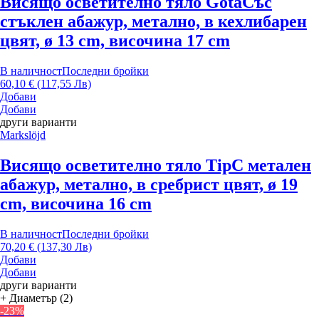
Висящо осветително тяло Gota
Със
стъклен абажур, метално, в кехлибарен
цвят, ø 13 cm, височина 17 cm
В наличност
Последни бройки
60,10 € (117,55 Лв)
Добави
Добави
други варианти
Markslöjd
Висящо осветително тяло Tip
С метален
абажур, метално, в сребрист цвят, ø 19
cm, височина 16 cm
В наличност
Последни бройки
70,20 € (137,30 Лв)
Добави
Добави
други варианти
+ Диаметър (2)
-23%