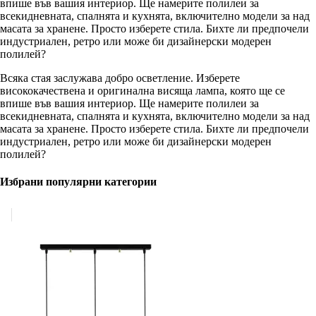
впише във вашия интериор. Ще намерите полилеи за
всекидневната, спалнята и кухнята, включително модели за над
масата за хранене. Просто изберете стила. Бихте ли предпочели
индустриален, ретро или може би дизайнерски модерен
полилей?
Всяка стая заслужава добро осветление. Изберете
висококачествена и оригинална висяща лампа, която ще се
впише във вашия интериор. Ще намерите полилеи за
всекидневната, спалнята и кухнята, включително модели за над
масата за хранене. Просто изберете стила. Бихте ли предпочели
индустриален, ретро или може би дизайнерски модерен
полилей?
Избрани популярни категории