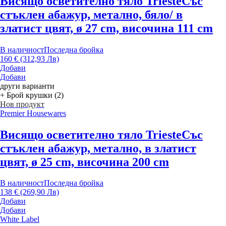
Висящо осветително тяло Trieste
Със
стъклен абажур, метално, бяло/ в
златист цвят, ø 27 cm, височина 111 cm
В наличност
Последна бройка
160 € (312,93 Лв)
Добави
Добави
други варианти
+ Брой крушки (2)
Нов продукт
Premier Housewares
Висящо осветително тяло Trieste
Със
стъклен абажур, метално, в златист
цвят, ø 25 cm, височина 200 cm
В наличност
Последна бройка
138 € (269,90 Лв)
Добави
Добави
White Label