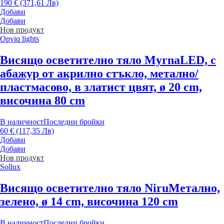
190 € (371,61 Лв)
Добави
Добави
Нов продукт
Opviq lights
Висящо осветително тяло Myrna
LED, с
абажур от акрилно стъкло, метално/
пластмасово, в златист цвят, ø 20 cm,
височина 80 cm
В наличност
Последни бройки
60 € (117,35 Лв)
Добави
Добави
Нов продукт
Sollux
Висящо осветително тяло Niru
Метално,
зелено, ø 14 cm, височина 120 cm
В наличност
Последни бройки