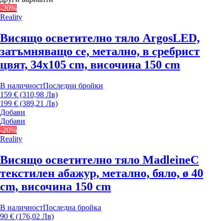
-20%
Reality
Висящо осветително тяло Argos
LED,
затъмняващо се, метално, в сребрист
цвят, 34x105 cm, височина 150 cm
В наличност
Последни бройки
159 € (310,98 Лв)
199 € (389,21 Лв)
Добави
Добави
-20%
Reality
Висящо осветително тяло Madleine
С
текстилен абажур, метално, бяло, ø 40
cm, височина 150 cm
В наличност
Последна бройка
90 € (176,02 Лв)