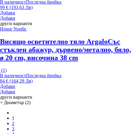
В наличност
Последна бройка
99 € (193,63 Лв)
Добави
Добави
други варианти
House Nordic
Висящо осветително тяло Argalo
Със
стъклен абажур, дървено/метално, бяло,
ø 20 cm, височина 38 cm
(
1
)
В наличност
Последна бройка
84 € (164,29 Лв)
Добави
Добави
други варианти
+ Диаметър (2)
1
2
3