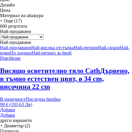
Дизайн
Цена
Материал на абажура
+ Още (17)
600 резултата
Най-продавани
Най-продавани
Най-продавани
Най-висока отстъпка
Най-евтини
Най-скъпи
Най-
нови
По оценки
Най-евтино за брой
Dutchbone
Висящо осветително тяло Cath
Дървено,
в тъмно естествен цвят, ø 34 cm,
височина 22 cm
В наличност
Последна бройка
99 € (193,63 Лв)
Добави
Добави
други варианти
+ Диаметър (2)
Премиум