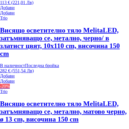
113 € (221,01 Лв)
Добави
Добави
Trio
Висящо осветително тяло Melita
LED,
затъмняващо се, метално, черно/ в
златист цвят, 10x110 cm, височина 150
cm
В наличност
Последна бройка
282 € (551,54 Лв)
Добави
Добави
-20%
Trio
Висящо осветително тяло Melita
LED,
затъмняващо се, метално, матово черно,
ø 13 cm, височина 150 cm