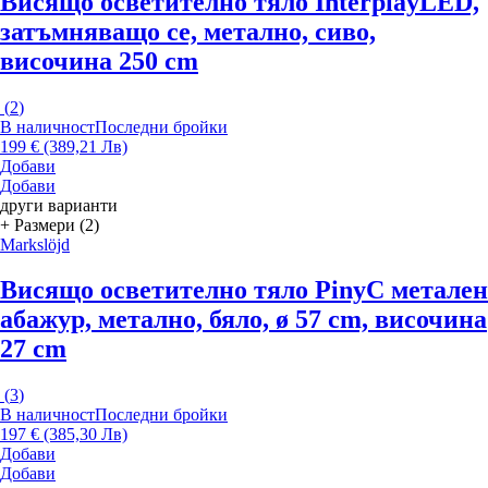
Висящо осветително тяло Interplay
LED,
затъмняващо се, метално, сиво,
височина 250 cm
(
2
)
В наличност
Последни бройки
199 € (389,21 Лв)
Добави
Добави
други варианти
+ Размери (2)
Markslöjd
Висящо осветително тяло Piny
С метален
абажур, метално, бяло, ø 57 cm, височина
27 cm
(
3
)
В наличност
Последни бройки
197 € (385,30 Лв)
Добави
Добави