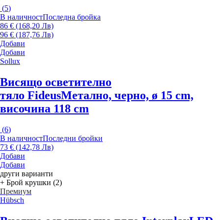
(
5
)
В наличност
Последна бройка
86 € (168,20 Лв)
96 € (187,76 Лв)
Добави
Добави
Sollux
Висящо осветително
тяло Fideus
Метално, черно, ø 15 cm,
височина 118 cm
(
6
)
В наличност
Последни бройки
73 € (142,78 Лв)
Добави
Добави
други варианти
+ Брой крушки (2)
Премиум
Hübsch