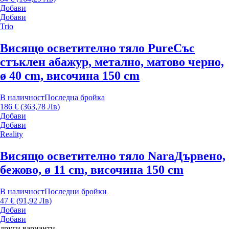
Добави
Добави
Trio
Висящо осветително тяло Pure
Със
стъклен абажур, метално, матово черно,
ø 40 cm, височина 150 cm
В наличност
Последна бройка
186 € (363,78 Лв)
Добави
Добави
Reality
Висящо осветително тяло Nara
Дървено,
бежово, ø 11 cm, височина 150 cm
В наличност
Последни бройки
47 € (91,92 Лв)
Добави
Добави
други варианти