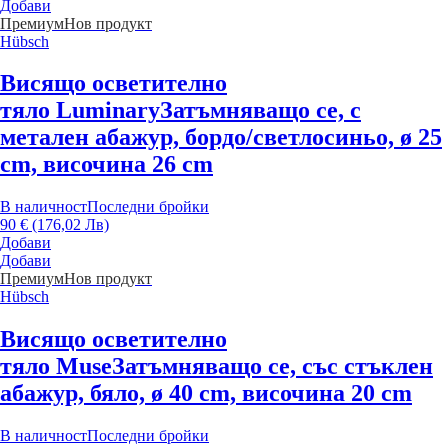
Добави
Премиум
Нов продукт
Hübsch
Висящо осветително
тяло Luminary
Затъмняващо се, с
метален абажур, бордо/светлосиньо, ø 25
cm, височина 26 cm
В наличност
Последни бройки
90 € (176,02 Лв)
Добави
Добави
Премиум
Нов продукт
Hübsch
Висящо осветително
тяло Muse
Затъмняващо се, със стъклен
абажур, бяло, ø 40 cm, височина 20 cm
В наличност
Последни бройки