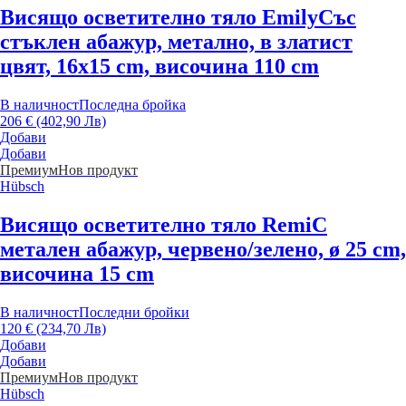
Висящо осветително тяло Emily
Със
стъклен абажур, метално, в златист
цвят, 16x15 cm, височина 110 cm
В наличност
Последна бройка
206 € (402,90 Лв)
Добави
Добави
Премиум
Нов продукт
Hübsch
Висящо осветително тяло Remi
С
метален абажур, червено/зелено, ø 25 cm,
височина 15 cm
В наличност
Последни бройки
120 € (234,70 Лв)
Добави
Добави
Премиум
Нов продукт
Hübsch