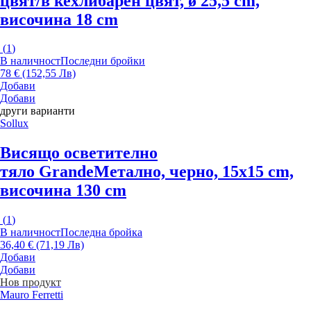
цвят/в кехлибарен цвят, ø 25,5 cm,
височина 18 cm
(
1
)
В наличност
Последни бройки
78 € (152,55 Лв)
Добави
Добави
други варианти
Sollux
Висящо осветително
тяло Grande
Метално, черно, 15x15 cm,
височина 130 cm
(
1
)
В наличност
Последна бройка
36,40 € (71,19 Лв)
Добави
Добави
Нов продукт
Mauro Ferretti