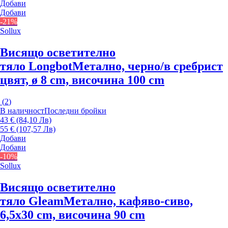
Добави
Добави
-21%
Sollux
Висящо осветително
тяло Longbot
Метално, черно/в сребрист
цвят, ø 8 cm, височина 100 cm
(
2
)
В наличност
Последни бройки
43 € (84,10 Лв)
55 € (107,57 Лв)
Добави
Добави
-10%
Sollux
Висящо осветително
тяло Gleam
Метално, кафяво-сиво,
6,5x30 cm, височина 90 cm