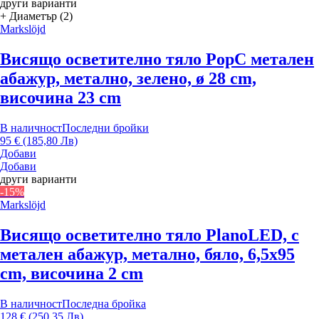
други варианти
+ Диаметър (2)
Markslöjd
Висящо осветително тяло Pop
С метален
абажур, метално, зелено, ø 28 cm,
височина 23 cm
В наличност
Последни бройки
95 € (185,80 Лв)
Добави
Добави
други варианти
-15%
Markslöjd
Висящо осветително тяло Plano
LED, с
метален абажур, метално, бяло, 6,5x95
cm, височина 2 cm
В наличност
Последна бройка
128 € (250,35 Лв)