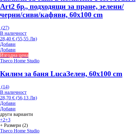
Art
2 бр., подходящи за пране, зелени/
черни/сиви/кафяви, 60x100 cm
(
27
)
В наличност
28,40 € (55,55 Лв)
Добави
Добави
Изгодна цена
Tiseco Home Studio
Килим за баня Luca
Зелен, 60x100 cm
(
14
)
В наличност
28,70 € (56,13 Лв)
Добави
Добави
други варианти
+2
+3
+ Размери (2)
Tiseco Home Studio