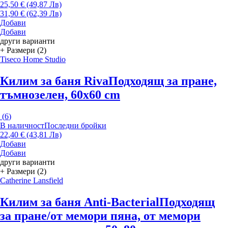
25,50 € (49,87 Лв)
31,90 € (62,39 Лв)
Добави
Добави
други варианти
+ Размери (2)
Tiseco Home Studio
Килим за баня Riva
Подходящ за пране,
тъмнозелен, 60x60 cm
(
6
)
В наличност
Последни бройки
22,40 € (43,81 Лв)
Добави
Добави
други варианти
+ Размери (2)
Catherine Lansfield
Килим за баня Anti-Bacterial
Подходящ
за пране/от мемори пяна, от мемори