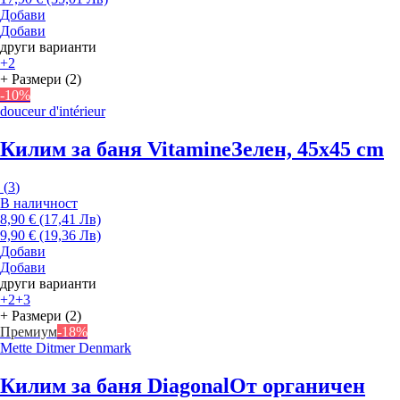
Добави
Добави
други варианти
+2
+ Размери (2)
-10%
douceur d'intérieur
Килим за баня Vitamine
Зелен, 45x45 cm
(
3
)
В наличност
8,90 € (17,41 Лв)
9,90 € (19,36 Лв)
Добави
Добави
други варианти
+2
+3
+ Размери (2)
Премиум
-18%
Mette Ditmer Denmark
Килим за баня Diagonal
От органичен