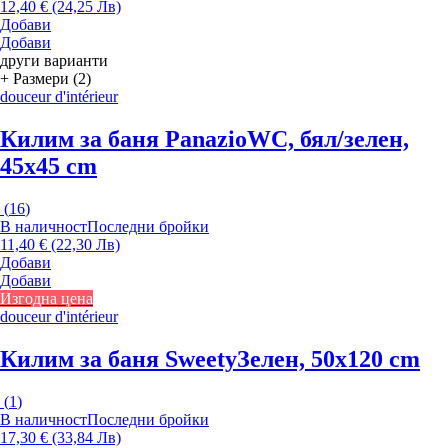
12,40 € (24,25 Лв)
Добави
Добави
други варианти
+ Размери (2)
douceur d'intérieur
Килим за баня Panazio
WC, бял/зелен,
45x45 cm
(
16
)
В наличност
Последни бройки
11,40 € (22,30 Лв)
Добави
Добави
Изгодна цена
douceur d'intérieur
Килим за баня Sweety
Зелен, 50x120 cm
(
1
)
В наличност
Последни бройки
17,30 € (33,84 Лв)