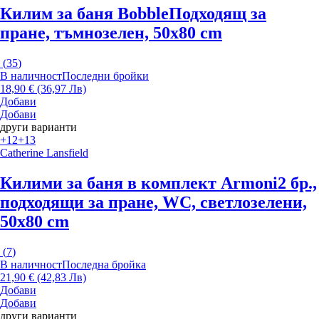
Килим за баня Bobble
Подходящ за
пране, тъмнозелен, 50x80 cm
(
35
)
В наличност
Последни бройки
18,90 € (36,97 Лв)
Добави
Добави
други варианти
+12
+13
Catherine Lansfield
Килими за баня в комплект Armoni
2 бр.,
подходящи за пране, WC, светлозелени,
50x80 cm
(
7
)
В наличност
Последна бройка
21,90 € (42,83 Лв)
Добави
Добави
други варианти