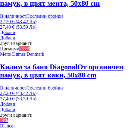
памук, в цвят мента, 50x80 cm
В наличност
Последни бройки
22,20 € (43,42 Лв)
27,40 € (53,59 Лв)
Добави
Добави
други варианти
Премиум
-18%
Mette Ditmer Denmark
Килим за баня Diagonal
От органичен
памук, в цвят каки, 50x80 cm
В наличност
Последни бройки
22,20 € (43,42 Лв)
27,40 € (53,59 Лв)
Добави
Добави
други варианти
-8%
Bianca