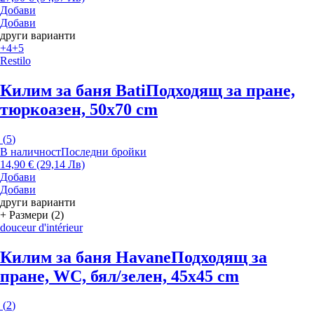
Добави
Добави
други варианти
+4
+5
Restilo
Килим за баня Bati
Подходящ за пране,
тюркоазен, 50x70 cm
(
5
)
В наличност
Последни бройки
14,90 € (29,14 Лв)
Добави
Добави
други варианти
+ Размери (2)
douceur d'intérieur
Килим за баня Havane
Подходящ за
пране, WC, бял/зелен, 45x45 cm
(
2
)