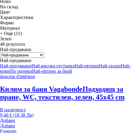
Новo
На склад
Цвят
Характеристики
Форма
Материал
+ Още (11)
Зелен
48 резултата
Най-продавани
Най-продавани
Най-продавани
Най-висока отстъпка
Най-евтини
Най-скъпи
Най-
нови
По оценки
Най-евтино за брой
douceur d'intérieur
Килим за баня Vagabonde
Подходящ за
пране, WC, текстилен, зелен, 45x45 cm
В наличност
9,40 € (18,38 Лв)
Добави
Добави
Foutastic