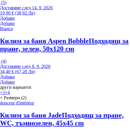
(
5
)
Доставяме след 14. 9. 2026
19,90 € (38,92 Лв)
Добави
Добави
Bianca
Килим за баня Aspen Bobble
Подходящ за
пране, зелен, 50x120 cm
(
4
)
Доставяме след 8. 9. 2026
34,40 € (67,28 Лв)
Добави
Добави
други варианти
+3
+4
+ Размери (2)
douceur d'intérieur
Килим за баня Jade
Подходящ за пране,
WC, тъмнозелен, 45x45 cm