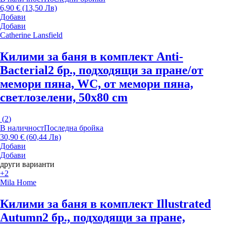
6,90 € (13,50 Лв)
Добави
Добави
Catherine Lansfield
Килими за баня в комплект Anti-
Bacterial
2 бр., подходящи за пране/от
мемори пяна, WC, от мемори пяна,
светлозелени, 50x80 cm
(
2
)
В наличност
Последна бройка
30,90 € (60,44 Лв)
Добави
Добави
други варианти
+2
Mila Home
Килими за баня в комплект Illustrated
Autumn
2 бр., подходящи за пране,