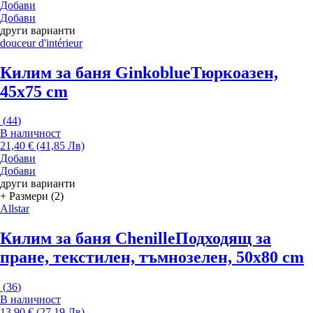
Добави
Добави
други варианти
douceur d'intérieur
Килим за баня Ginkoblue
Тюркоазен,
45x75 cm
(
44
)
В наличност
21,40 € (41,85 Лв)
Добави
Добави
други варианти
+ Размери (2)
Allstar
Килим за баня Chenille
Подходящ за
пране, текстилен, тъмнозелен, 50x80 cm
(
36
)
В наличност
13,90 € (27,19 Лв)