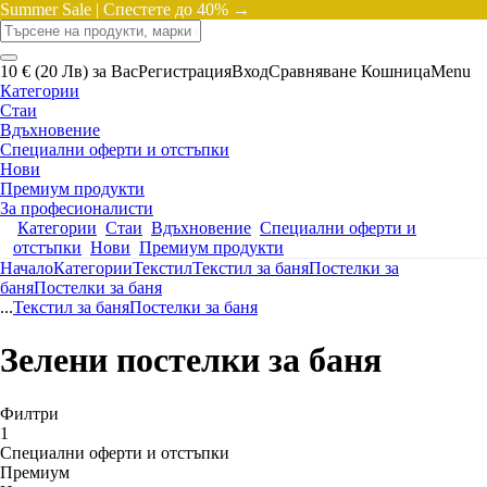
Summer Sale |
Спестете до 40% →
10 € (20 Лв) за Вас
Регистрация
Вход
Сравняване
Кошница
Menu
Категории
Стаи
Вдъхновение
Специални оферти и отстъпки
Нови
Премиум продукти
За професионалисти
Категории
Стаи
Вдъхновение
Специални оферти и
отстъпки
Нови
Премиум продукти
Начало
Категории
Текстил
Текстил за баня
Постелки за
баня
Постелки за баня
...
Текстил за баня
Постелки за баня
Зелени постелки за баня
Филтри
1
Специални оферти и отстъпки
Премиум