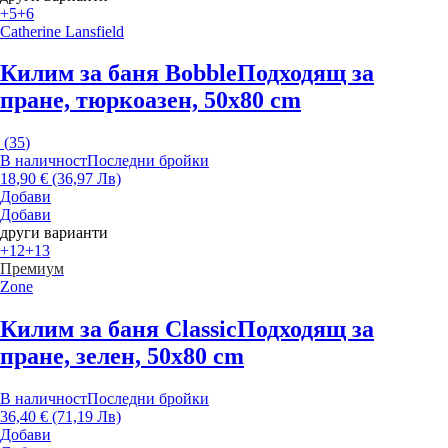
+5
+6
Catherine Lansfield
Килим за баня Bobble
Подходящ за
пране, тюркоазен, 50x80 cm
(
35
)
В наличност
Последни бройки
18,90 € (36,97 Лв)
Добави
Добави
други варианти
+12
+13
Премиум
Zone
Килим за баня Classic
Подходящ за
пране, зелен, 50x80 cm
В наличност
Последни бройки
36,40 € (71,19 Лв)
Добави