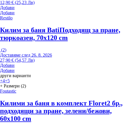
12,90 € (25,23 Лв)
Добави
Добави
Restilo
Килим за баня Bati
Подходящ за пране,
тюркоазен, 70x120 cm
(
2
)
Доставяме след 26. 8. 2026
27,90 € (54,57 Лв)
Добави
Добави
други варианти
+4
+5
+ Размери (2)
Foutastic
Килими за баня в комплект Floret
2 бр.,
подходящи за пране, зелени/бежови,
60x100 cm