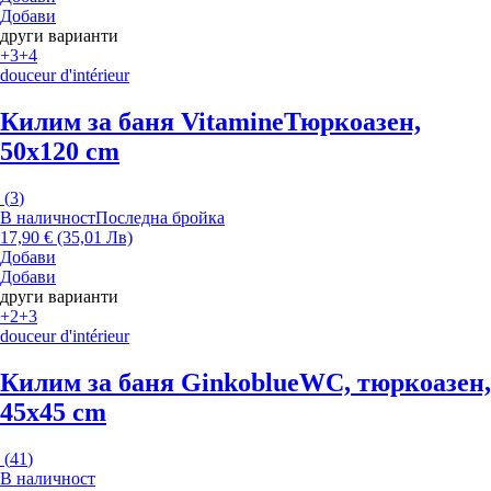
Добави
други варианти
+3
+4
douceur d'intérieur
Килим за баня Vitamine
Тюркоазен,
50x120 cm
(
3
)
В наличност
Последна бройка
17,90 € (35,01 Лв)
Добави
Добави
други варианти
+2
+3
douceur d'intérieur
Килим за баня Ginkoblue
WC, тюркоазен,
45x45 cm
(
41
)
В наличност