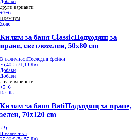
Добави
други варианти
+5
+6
Премиум
Zone
Килим за баня Classic
Подходящ за
пране, светлозелен, 50x80 cm
В наличност
Последни бройки
36,40 € (71,19 Лв)
Добави
Добави
други варианти
+5
+6
Restilo
Килим за баня Bati
Подходящ за пране,
зелен, 70x120 cm
(
3
)
В наличност
27,90 € (54,57 Лв)