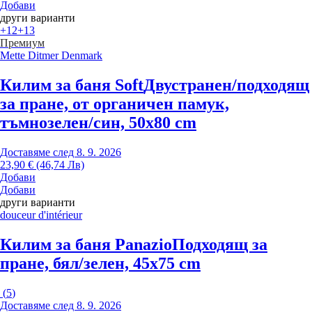
Добави
други варианти
+12
+13
Премиум
Mette Ditmer Denmark
Килим за баня Soft
Двустранен/подходящ
за пране, от органичен памук,
тъмнозелен/син, 50x80 cm
Доставяме след 8. 9. 2026
23,90 € (46,74 Лв)
Добави
Добави
други варианти
douceur d'intérieur
Килим за баня Panazio
Подходящ за
пране, бял/зелен, 45x75 cm
(
5
)
Доставяме след 8. 9. 2026