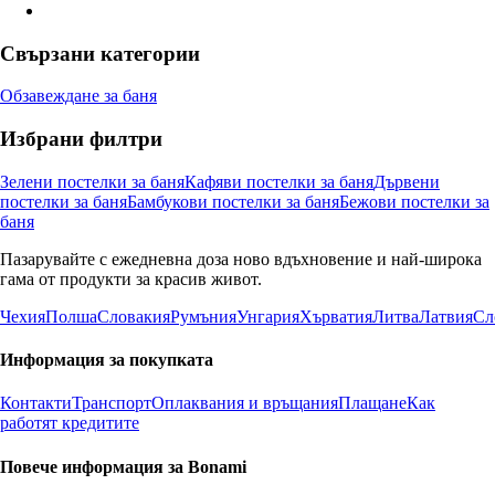
Свързани категории
Обзавеждане за баня
Избрани филтри
Зелени постелки за баня
Кафяви постелки за баня
Дървени
постелки за баня
Бамбукови постелки за баня
Бежови постелки за
баня
Пазарувайте с ежедневна доза ново вдъхновение и най-широка
гама от продукти за красив живот.
Чехия
Полша
Словакия
Румъния
Унгария
Хърватия
Литва
Латвия
Сл
Информация за покупката
Контакти
Транспорт
Оплаквания и връщания
Плащане
Как
работят кредитите
Повече информация за Bonami