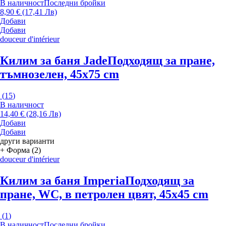
В наличност
Последни бройки
8,90 € (17,41 Лв)
Добави
Добави
douceur d'intérieur
Килим за баня Jade
Подходящ за пране,
тъмнозелен, 45x75 cm
(
15
)
В наличност
14,40 € (28,16 Лв)
Добави
Добави
други варианти
+ Форма (2)
douceur d'intérieur
Килим за баня Imperia
Подходящ за
пране, WC, в петролен цвят, 45x45 cm
(
1
)
В наличност
Последни бройки