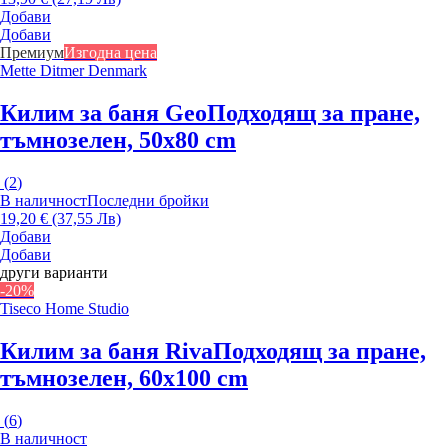
Добави
Добави
Премиум
Изгодна цена
Mette Ditmer Denmark
Килим за баня Geo
Подходящ за пране,
тъмнозелен, 50x80 cm
(
2
)
В наличност
Последни бройки
19,20 € (37,55 Лв)
Добави
Добави
други варианти
-20%
Tiseco Home Studio
Килим за баня Riva
Подходящ за пране,
тъмнозелен, 60x100 cm
(
6
)
В наличност