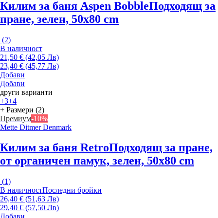
Килим за баня Aspen Bobble
Подходящ за
пране, зелен, 50x80 cm
(
2
)
В наличност
21,50 € (42,05 Лв)
23,40 € (45,77 Лв)
Добави
Добави
други варианти
+3
+4
+ Размери (2)
Премиум
-10%
Mette Ditmer Denmark
Килим за баня Retro
Подходящ за пране,
от органичен памук, зелен, 50x80 cm
(
1
)
В наличност
Последни бройки
26,40 € (51,63 Лв)
29,40 € (57,50 Лв)
Добави