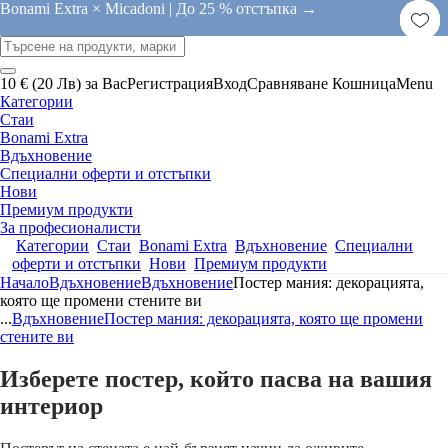
Bonami Extra × Micadoni |
До 25 % отстъпка →
10 € (20 Лв) за Вас
Регистрация
Вход
Сравняване
Кошница
Menu
Категории
Стаи
Bonami Extra
Вдъхновение
Специални оферти и отстъпки
Нови
Премиум продукти
За професионалисти
Категории
Стаи
Bonami Extra
Вдъхновение
Специални
оферти и отстъпки
Нови
Премиум продукти
Начало
Вдъхновение
Вдъхновение
Постер мания: декорацията,
която ще промени стените ви
...
Вдъхновение
Постер мания: декорацията, която ще промени
стените ви
Изберете постер, който пасва на вашия
интериор