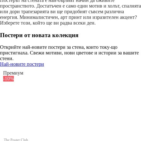
Постерът на стената е най-бързият начин да оживите
пространството. Достатъчен е само един мотив и холът, спалнята
или дори трапезарията ви ще придобият съвсем различна
енергия. Минималистичен, арт принт или изразителен акцент?
Изберете този, който ще ви радва всеки ден.
Постери от новата колекция
Открийте най-новите постери за стена, които току-що
пристигнаха. Свежи мотиви, нови цветове и истории за вашите
стени.
Най-новите постери
Премиум
-10%
The Poster Club