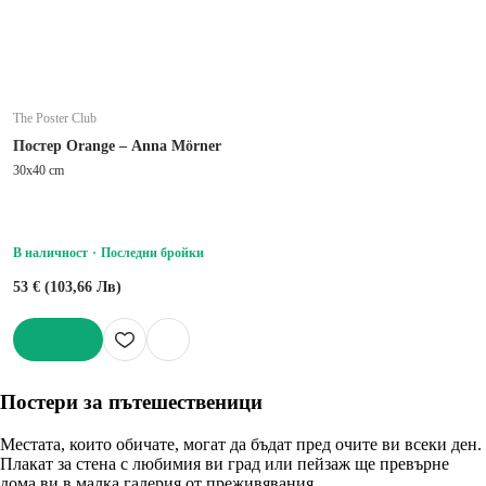
The Poster Club
Постер Orange – Anna Mörner
30x40 cm
В наличност
Последни бройки
53 € (103,66 Лв)
ДОБАВИ
Постери за пътешественици
Местата, които обичате, могат да бъдат пред очите ви всеки ден.
Плакат за стена с любимия ви град или пейзаж ще превърне
дома ви в малка галерия от преживявания.