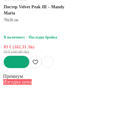
Постер Velvet Peak III – Mandy
Maria
70x50 cm
В наличност
Последна бройка
83 € (162,33 Лв)
93 € (181,89 Лв)
ДОБАВИ
Премиум
Изгодна цена