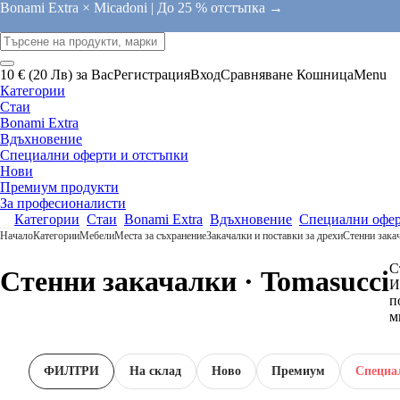
Bonami Extra × Micadoni |
До 25 % отстъпка →
10 € (20 Лв) за Вас
Регистрация
Вход
Сравняване
Кошница
Menu
Категории
Стаи
Bonami Extra
Вдъхновение
Специални оферти и отстъпки
Нови
Премиум продукти
За професионалисти
Категории
Стаи
Bonami Extra
Вдъхновение
Специални офер
Начало
Категории
Мебели
Места за съхранение
Закачалки и поставки за дрехи
Стенни зака
С
Стенни закачалки · Tomasucci
И
п
м
ФИЛТРИ
На склад
Новo
Премиум
Специа