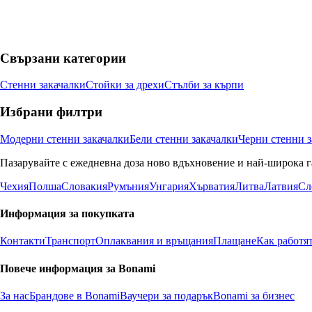
Свързани категории
Стенни закачалки
Стойки за дрехи
Стълби за кърпи
Избрани филтри
Модерни стенни закачалки
Бели стенни закачалки
Черни стенни з
Пазарувайте с ежедневна доза ново вдъхновение и най-широка г
Чехия
Полша
Словакия
Румъния
Унгария
Хърватия
Литва
Латвия
Сл
Информация за покупката
Контакти
Транспорт
Оплаквания и връщания
Плащане
Как работя
Повече информация за Bonami
За нас
Брандове в Bonami
Ваучери за подарък
Bonami за бизнес