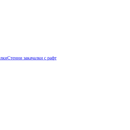
алки
Стенни закачалки с рафт