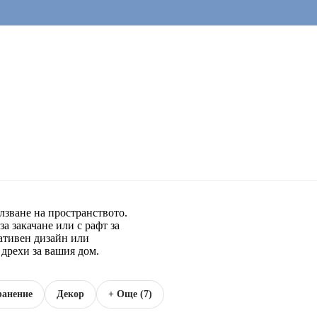
лзване на пространството.
а закачане или с рафт за
ативен дизайн или
 дрехи за вашия дом.
ранение
Декор
+ Още (7)