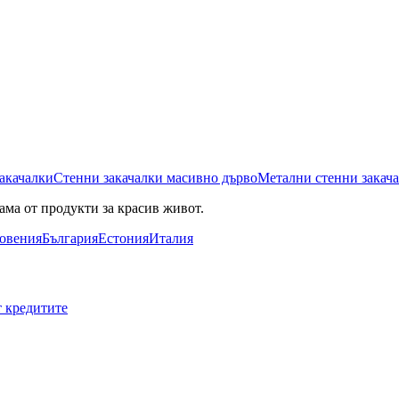
акачалки
Стенни закачалки масивно дърво
Метални стенни закач
ама от продукти за красив живот.
овения
България
Естония
Италия
т кредитите