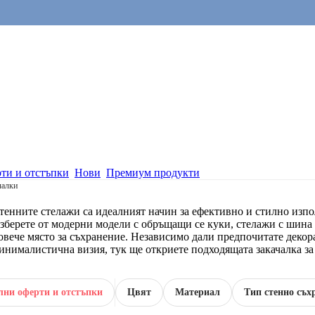
ти и отстъпки
Нови
Премиум продукти
чалки
тенните стелажи са идеалният начин за ефективно и стилно изпо
зберете от модерни модели с обръщащи се куки, стелажи с шина з
овече място за съхранение. Независимо дали предпочитате декор
инималистична визия, тук ще откриете подходящата закачалка за
лни оферти и отстъпки
Цвят
Материал
Тип стенно съх