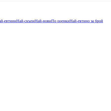
ай-евтини
Най-скъпи
Най-нови
По оценки
Най-евтино за брой