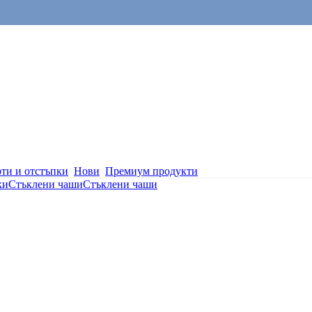
ти и отстъпки
Нови
Премиум продукти
ки
Стъклени чаши
Стъклени чаши