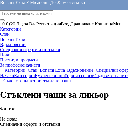
Bonami Extra × Micadoni |
До 25 % отстъпка →
10 € (20 Лв) за Вас
Регистрация
Вход
Сравняване
Кошница
Menu
Категории
Стаи
Bonami Extra
Вдъхновение
Специални оферти и отстъпки
Нови
Премиум продукти
За професионалисти
Категории
Стаи
Bonami Extra
Вдъхновение
Специални офер
Начало
Категории
Кухненски прибори и сервизи
Съдове за напит
...
Съдове за напитки
Стъклени чаши
Стъклени чаши за ликьор
Филтри
1
На склад
Специални оферти и отстъпки