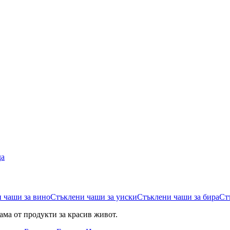
да
 чаши за вино
Стъклени чаши за уиски
Стъклени чаши за бира
Ст
ама от продукти за красив живот.