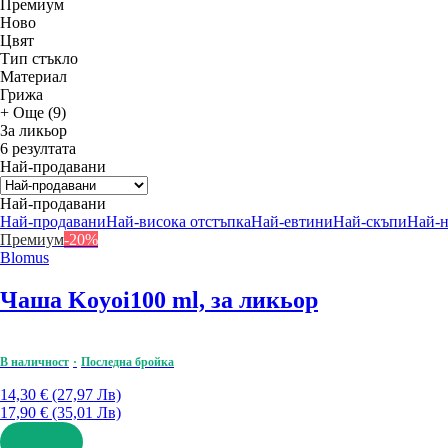
Премиум
Новo
Цвят
Тип стъкло
Материал
Грижа
+ Още (9)
За ликьор
6 резултата
Най-продавани
Най-продавани
Най-продавани
Най-висока отстъпка
Най-евтини
Най-скъпи
Най-
Премиум
-20%
Blomus
Чаша Koyoi
100 ml, за ликьор
В наличност
Последна бройка
14,30 € (27,97 Лв)
17,90 € (35,01 Лв)