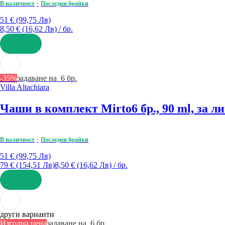
В наличност
Последни бройки
51 € (99,75 Лв)
8,50 € (16,62 Лв) / бр.
ДОБАВИ
-35%
задаване на 6 бр.
Villa Altachiara
Чаши в комплект Mirto
6 бр., 90 ml, за л
В наличност
Последни бройки
51 € (99,75 Лв)
79 € (154,51 Лв)
8,50 € (16,62 Лв) / бр.
ДОБАВИ
други варианти
Изгодна цена
задаване на 6 бр.