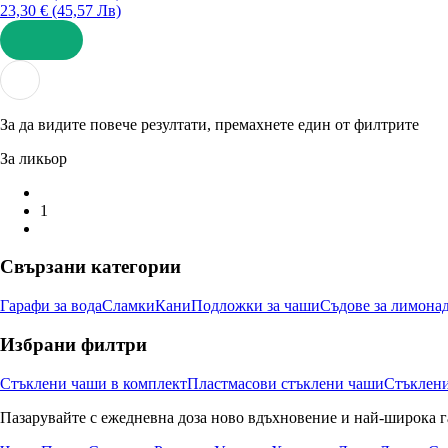
23,30 € (45,57 Лв)
ДОБАВИ
За да видите повече резултати, премахнете един от филтрите
За ликьор
1
Свързани категории
Гарафи за вода
Сламки
Кани
Подложки за чаши
Съдове за лимона
Избрани филтри
Стъклени чаши в комплект
Пластмасови стъклени чаши
Стъклени
Пазарувайте с ежедневна доза ново вдъхновение и най-широка г