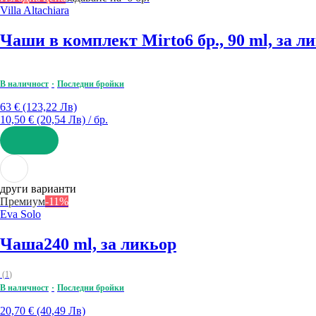
Villa Altachiara
Чаши в комплект Mirto
6 бр., 90 ml, за л
В наличност
Последни бройки
63 € (123,22 Лв)
10,50 € (20,54 Лв) / бр.
ДОБАВИ
други варианти
Премиум
-11%
Eva Solo
Чаша
240 ml, за ликьор
(
1
)
В наличност
Последни бройки
20,70 € (40,49 Лв)