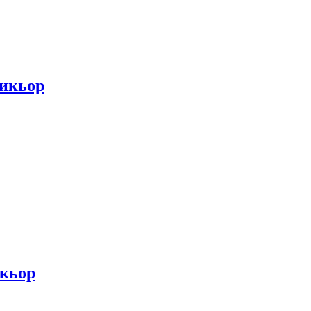
 ликьор
икьор