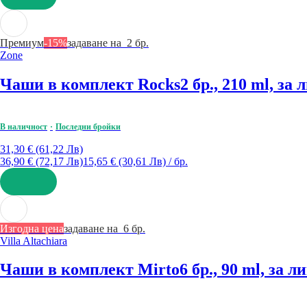
ДОБАВИ
Премиум
-15%
задаване на 2 бр.
Zone
Чаши в комплект Rocks
2 бр., 210 ml, за
В наличност
Последни бройки
31,30 € (61,22 Лв)
36,90 € (72,17 Лв)
15,65 € (30,61 Лв) / бр.
ДОБАВИ
Изгодна цена
задаване на 6 бр.
Villa Altachiara
Чаши в комплект Mirto
6 бр., 90 ml, за л