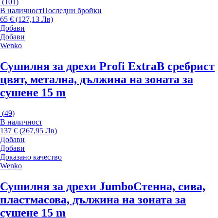
(
101
)
В наличност
Последни бройки
65 € (127,13 Лв)
Добави
Добави
Wenko
Сушилня за дрехи Profi Extra
В сребрист
цвят, метална, дължина на зоната за
сушене 15 m
(
49
)
В наличност
137 € (267,95 Лв)
Добави
Добави
Доказано качество
Wenko
Сушилня за дрехи Jumbo
Стенна, сива,
пластмасова, дължина на зоната за
сушене 15 m