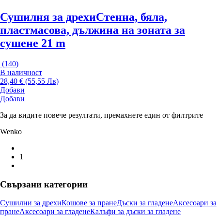
Сушилня за дрехи
Стенна, бяла,
пластмасова, дължина на зоната за
сушене 21 m
(
140
)
В наличност
28,40 € (55,55 Лв)
Добави
Добави
За да видите повече резултати, премахнете един от филтрите
Wenko
1
Свързани категории
Сушилни за дрехи
Кошове за пране
Дъски за гладене
Аксесоари за
пране
Аксесоари за гладене
Калъфи за дъски за гладене