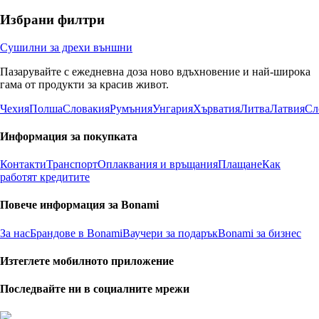
Избрани филтри
Сушилни за дрехи външни
Пазарувайте с ежедневна доза ново вдъхновение и най-широка
гама от продукти за красив живот.
Чехия
Полша
Словакия
Румъния
Унгария
Хърватия
Литва
Латвия
Сл
Информация за покупката
Контакти
Транспорт
Оплаквания и връщания
Плащане
Как
работят кредитите
Повече информация за Bonami
За нас
Брандове в Bonami
Ваучери за подарък
Bonami за бизнес
Изтеглете мобилното приложение
Последвайте ни в социалните мрежи