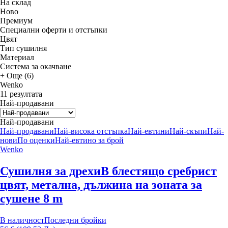
На склад
Новo
Премиум
Специални оферти и отстъпки
Цвят
Тип сушилня
Материал
Система за окачване
+ Още (6)
Wenko
11 резултата
Най-продавани
Най-продавани
Най-продавани
Най-висока отстъпка
Най-евтини
Най-скъпи
Най-
нови
По оценки
Най-евтино за брой
Wenko
Сушилня за дрехи
В блестящо сребрист
цвят, метална, дължина на зоната за
сушене 8 m
В наличност
Последни бройки