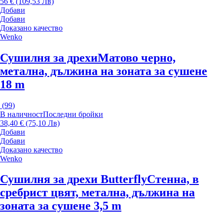
56 € (109,53 Лв)
Добави
Добави
Доказано качество
Wenko
Сушилня за дрехи
Матово черно,
метална, дължина на зоната за сушене
18 m
(
99
)
В наличност
Последни бройки
38,40 € (75,10 Лв)
Добави
Добави
Доказано качество
Wenko
Сушилня за дрехи Butterfly
Стенна, в
сребрист цвят, метална, дължина на
зоната за сушене 3,5 m