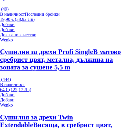
(
49
)
В наличност
Последни бройки
19,90 € (38,92 Лв)
Добави
Добави
Доказано качество
Wenko
Сушилня за дрехи Profi Single
В матово
сребрист цвят, метална, дължина на
зоната за сушене 5,5 m
(
444
)
В наличност
64 € (125,17 Лв)
Добави
Добави
Wenko
Сушилня за дрехи Twin
Extendable
Висяща, в сребрист цвят,