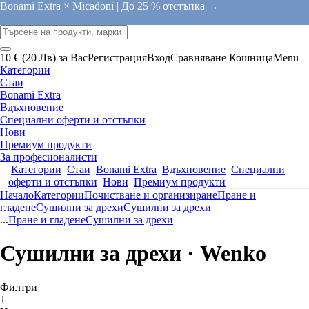
Bonami Extra × Micadoni |
До 25 % отстъпка →
10 € (20 Лв) за Вас
Регистрация
Вход
Сравняване
Кошница
Menu
Категории
Стаи
Bonami Extra
Вдъхновение
Специални оферти и отстъпки
Нови
Премиум продукти
За професионалисти
Категории
Стаи
Bonami Extra
Вдъхновение
Специални
оферти и отстъпки
Нови
Премиум продукти
Начало
Категории
Почистване и организиране
Пране и
гладене
Сушилни за дрехи
Сушилни за дрехи
...
Пране и гладене
Сушилни за дрехи
Сушилни за дрехи · Wenko
Филтри
1