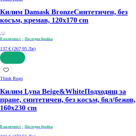
Килим Damask Bronze
Синтетичен, без
косъм, кремав, 120x170 cm
(
1
)
В наличност
Последна бройка
137 € (267,95 Лв)
ДОБАВИ
Think Rugs
Килим Lyna Beige&White
Подходящ за
пране, синтетичен, без косъм, бял/бежов,
160x230 cm
В наличност
Последна бройка