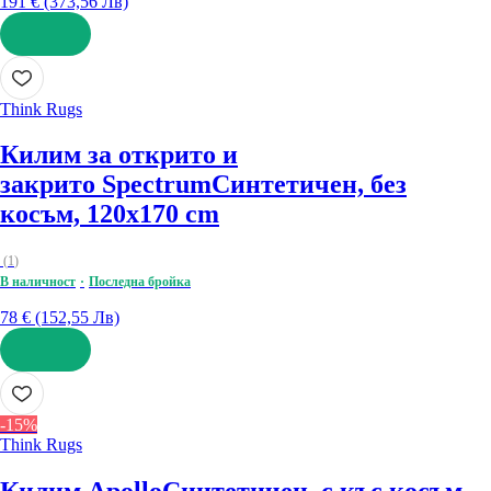
191 € (373,56 Лв)
ДОБАВИ
Think Rugs
Килим за открито и
закрито Spectrum
Синтетичен, без
косъм, 120x170 cm
(
1
)
В наличност
Последна бройка
78 € (152,55 Лв)
ДОБАВИ
-15%
Think Rugs