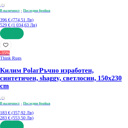
(
1
)
В наличност
Последни бройки
396 € (774,51 Лв)
529 € (1 034,63 Лв)
ДОБАВИ
-35%
Think Rugs
Килим Polar
Ръчно изработен,
синтетичен, shaggy, светлосин, 150x230
cm
(
1
)
В наличност
Последни бройки
183 € (357,92 Лв)
283 € (553,50 Лв)