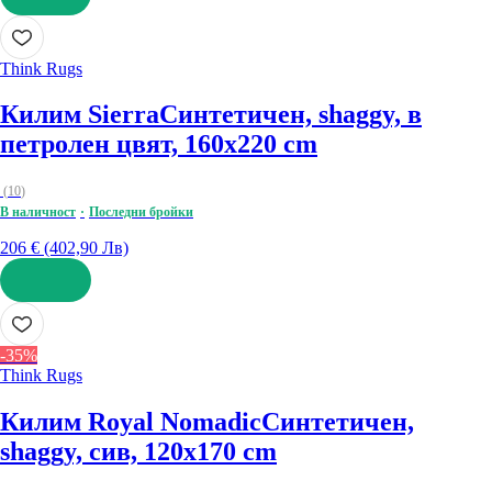
ДОБАВИ
Think Rugs
Килим Sierra
Синтетичен, shaggy, в
петролен цвят, 160x220 cm
(
10
)
В наличност
Последни бройки
206 € (402,90 Лв)
ДОБАВИ
-35%
Think Rugs
Килим Royal Nomadic
Синтетичен,
shaggy, сив, 120x170 cm