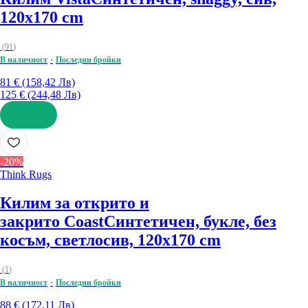
120x170 cm
(
91
)
В наличност
Последни бройки
81 € (158,42 Лв)
125 € (244,48 Лв)
ДОБАВИ
-20%
Think Rugs
Килим за открито и
закрито Coast
Синтетичен, букле, без
косъм, светлосив, 120x170 cm
(
1
)
В наличност
Последни бройки
88 € (172,11 Лв)