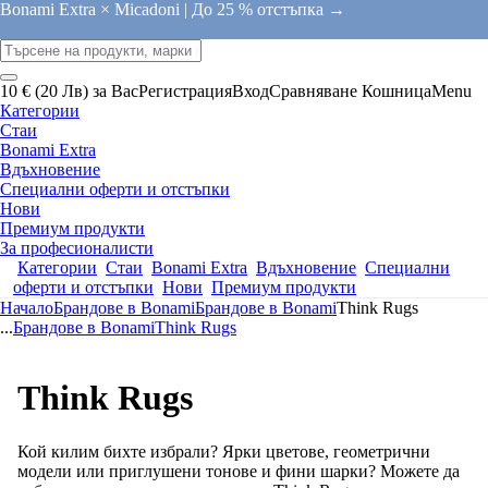
Bonami Extra × Micadoni |
До 25 % отстъпка →
10 € (20 Лв) за Вас
Регистрация
Вход
Сравняване
Кошница
Menu
Категории
Стаи
Bonami Extra
Вдъхновение
Специални оферти и отстъпки
Нови
Премиум продукти
За професионалисти
Категории
Стаи
Bonami Extra
Вдъхновение
Специални
оферти и отстъпки
Нови
Премиум продукти
Начало
Брандове в Bonami
Брандове в Bonami
Think Rugs
...
Брандове в Bonami
Think Rugs
Think Rugs
Кой килим бихте избрали? Ярки цветове, геометрични
модели или приглушени тонове и фини шарки? Можете да