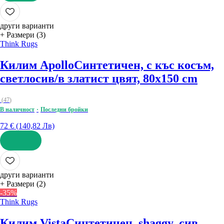
ДОБАВИ
други варианти
+ Размери (3)
Think Rugs
Килим Apollo
Синтетичен, с къс косъм,
светлосив/в златист цвят, 80x150 cm
(
47
)
В наличност
Последни бройки
72 € (140,82 Лв)
ДОБАВИ
други варианти
+ Размери (2)
-35%
Think Rugs
Килим Vista
Синтетичен, shaggy, сив,