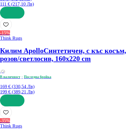
111 € (217,10 Лв)
ДОБАВИ
-15%
Think Rugs
Килим Apollo
Синтетичен, с къс косъм,
розов/светлосив, 160x220 cm
(
5
)
В наличност
Последна бройка
169 € (330,54 Лв)
199 € (389,21 Лв)
ДОБАВИ
-35%
Think Rugs