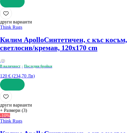
ДОБАВИ
други варианти
Think Rugs
Килим Apollo
Синтетичен, с къс косъм,
светлосив/кремав, 120x170 cm
(
9
)
В наличност
Последни бройки
120 € (234,70 Лв)
ДОБАВИ
други варианти
+ Размери (3)
-10%
Think Rugs