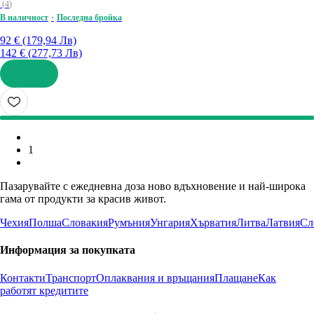
(
4
)
В наличност
Последна бройка
92 € (179,94 Лв)
142 € (277,73 Лв)
ДОБАВИ
1
Пазарувайте с ежедневна доза ново вдъхновение и най-широка
гама от продукти за красив живот.
Чехия
Полша
Словакия
Румъния
Унгария
Хърватия
Литва
Латвия
Сл
Информация за покупката
Контакти
Транспорт
Оплаквания и връщания
Плащане
Как
работят кредитите