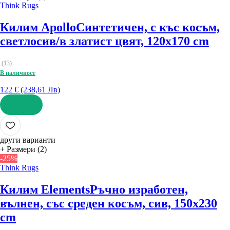
Think Rugs
Килим Apollo
Синтетичен, с къс косъм,
светлосив/в златист цвят, 120x170 cm
(
13
)
В наличност
122 € (238,61 Лв)
ДОБАВИ
други варианти
+ Размери (2)
-25%
Think Rugs
Килим Elements
Ръчно изработен,
вълнен, със среден косъм, сив, 150x230
cm