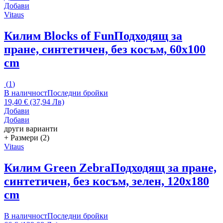
Добави
Vitaus
Килим Blocks of Fun
Подходящ за
пране, синтетичен, без косъм, 60x100
cm
(
1
)
В наличност
Последни бройки
19,40 € (37,94 Лв)
Добави
Добави
други варианти
+ Размери (2)
Vitaus
Килим Green Zebra
Подходящ за пране,
синтетичен, без косъм, зелен, 120x180
cm
В наличност
Последни бройки