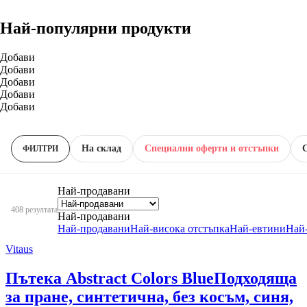
Най-популярни продукти
Добави
Добави
Добави
Добави
Добави
На склад
Специални оферти и отстъпки
ФИЛТРИ
Най-продавани
408 резултата
Най-продавани
Най-продавани
Най-висока отстъпка
Най-евтини
Най
Vitaus
Пътека Abstract Colors Blue
Подходяща
за пране, синтетична, без косъм, синя,