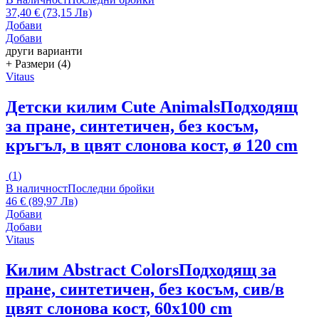
37,40 € (73,15 Лв)
Добави
Добави
други варианти
+ Размери (4)
Vitaus
Детски килим Cute Animals
Подходящ
за пране, синтетичен, без косъм,
кръгъл, в цвят слонова кост, ø 120 cm
(
1
)
В наличност
Последни бройки
46 € (89,97 Лв)
Добави
Добави
Vitaus
Килим Abstract Colors
Подходящ за
пране, синтетичен, без косъм, сив/в
цвят слонова кост, 60x100 cm