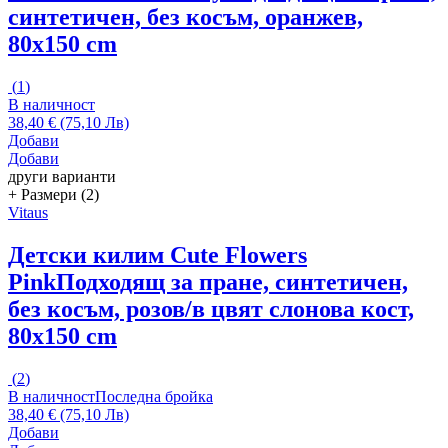
синтетичен, без косъм, оранжев,
80x150 cm
(
1
)
В наличност
38,40 € (75,10 Лв)
Добави
Добави
други варианти
+ Размери (2)
Vitaus
Детски килим Cute Flowers
Pink
Подходящ за пране, синтетичен,
без косъм, розов/в цвят слонова кост,
80x150 cm
(
2
)
В наличност
Последна бройка
38,40 € (75,10 Лв)
Добави