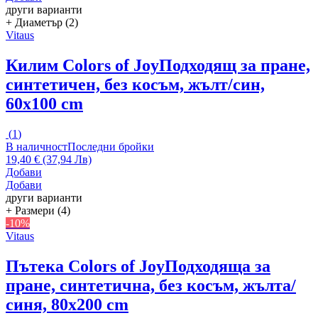
други варианти
+ Диаметър (2)
Vitaus
Килим Colors of Joy
Подходящ за пране,
синтетичен, без косъм, жълт/син,
60x100 cm
(
1
)
В наличност
Последни бройки
19,40 € (37,94 Лв)
Добави
Добави
други варианти
+ Размери (4)
-10%
Vitaus
Пътека Colors of Joy
Подходяща за
пране, синтетична, без косъм, жълта/
синя, 80x200 cm