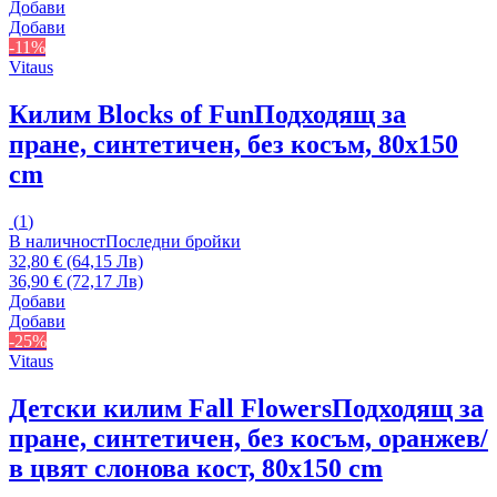
Добави
Добави
-11%
Vitaus
Килим Blocks of Fun
Подходящ за
пране, синтетичен, без косъм, 80x150
cm
(
1
)
В наличност
Последни бройки
32,80 € (64,15 Лв)
36,90 € (72,17 Лв)
Добави
Добави
-25%
Vitaus
Детски килим Fall Flowers
Подходящ за
пране, синтетичен, без косъм, оранжев/
в цвят слонова кост, 80x150 cm