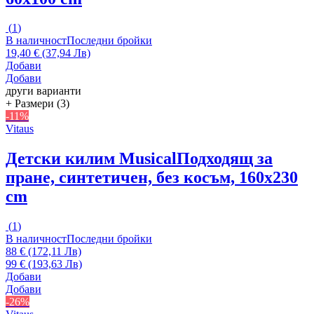
(
1
)
В наличност
Последни бройки
19,40 € (37,94 Лв)
Добави
Добави
други варианти
+ Размери (3)
-11%
Vitaus
Детски килим Musical
Подходящ за
пране, синтетичен, без косъм, 160x230
cm
(
1
)
В наличност
Последни бройки
88 € (172,11 Лв)
99 € (193,63 Лв)
Добави
Добави
-26%