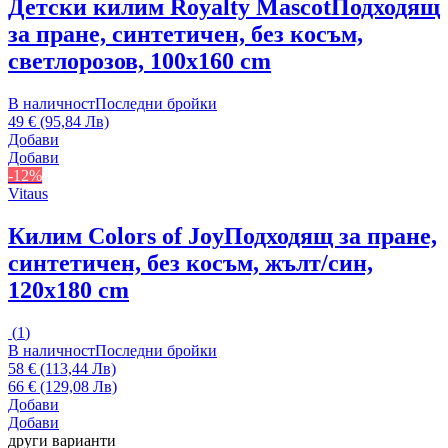
Детски килим Royalty Mascot
Подходящ
за пране, синтетичен, без косъм,
светлорозов, 100x160 cm
В наличност
Последни бройки
49 € (95,84 Лв)
Добави
Добави
-12%
Vitaus
Килим Colors of Joy
Подходящ за пране,
синтетичен, без косъм, жълт/син,
120x180 cm
(
1
)
В наличност
Последни бройки
58 € (113,44 Лв)
66 € (129,08 Лв)
Добави
Добави
други варианти