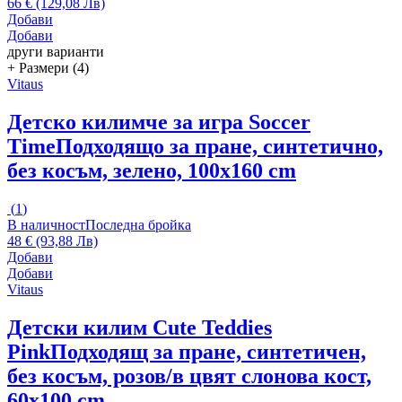
66 € (129,08 Лв)
Добави
Добави
други варианти
+ Размери (4)
Vitaus
Детско килимче за игра Soccer
Time
Подходящо за пране, синтетично,
без косъм, зелено, 100x160 cm
(
1
)
В наличност
Последна бройка
48 € (93,88 Лв)
Добави
Добави
Vitaus
Детски килим Cute Teddies
Pink
Подходящ за пране, синтетичен,
без косъм, розов/в цвят слонова кост,
60x100 cm