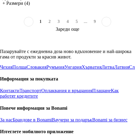
+ Размери (4)
1
2
3
4
5
...
9
Зареди още
Пазарувайте с ежедневна доза ново вдъхновение и най-широка
гама от продукти за красив живот.
Чехия
Полша
Словакия
Румъния
Унгария
Хърватия
Литва
Латвия
Сл
Информация за покупката
Контакти
Транспорт
Оплаквания и връщания
Плащане
Как
работят кредитите
Повече информация за Bonami
За нас
Брандове в Bonami
Ваучери за подарък
Bonami за бизнес
Изтеглете мобилното приложение