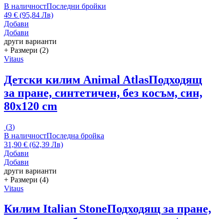
В наличност
Последни бройки
49 € (95,84 Лв)
Добави
Добави
други варианти
+ Размери (2)
Vitaus
Детски килим Animal Atlas
Подходящ
за пране, синтетичен, без косъм, син,
80x120 cm
(
3
)
В наличност
Последна бройка
31,90 € (62,39 Лв)
Добави
Добави
други варианти
+ Размери (4)
Vitaus
Килим Italian Stone
Подходящ за пране,