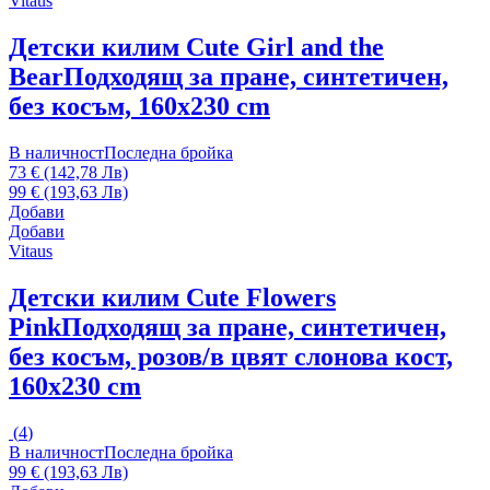
Vitaus
Детски килим Cute Girl and the
Bear
Подходящ за пране, синтетичен,
без косъм, 160x230 cm
В наличност
Последна бройка
73 € (142,78 Лв)
99 € (193,63 Лв)
Добави
Добави
Vitaus
Детски килим Cute Flowers
Pink
Подходящ за пране, синтетичен,
без косъм, розов/в цвят слонова кост,
160x230 cm
(
4
)
В наличност
Последна бройка
99 € (193,63 Лв)