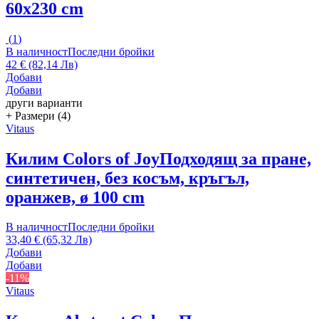
60x230 cm
(
1
)
В наличност
Последни бройки
42 € (82,14 Лв)
Добави
Добави
други варианти
+ Размери (4)
Vitaus
Килим Colors of Joy
Подходящ за пране,
синтетичен, без косъм, кръгъл,
оранжев, ø 100 cm
В наличност
Последни бройки
33,40 € (65,32 Лв)
Добави
Добави
-11%
Vitaus