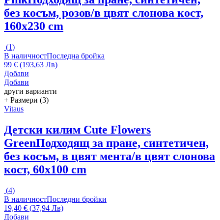
без косъм, розов/в цвят слонова кост,
160x230 cm
(
1
)
В наличност
Последна бройка
99 € (193,63 Лв)
Добави
Добави
други варианти
+ Размери (3)
Vitaus
Детски килим Cute Flowers
Green
Подходящ за пране, синтетичен,
без косъм, в цвят мента/в цвят слонова
кост, 60x100 cm
(
4
)
В наличност
Последни бройки
19,40 € (37,94 Лв)
Добави