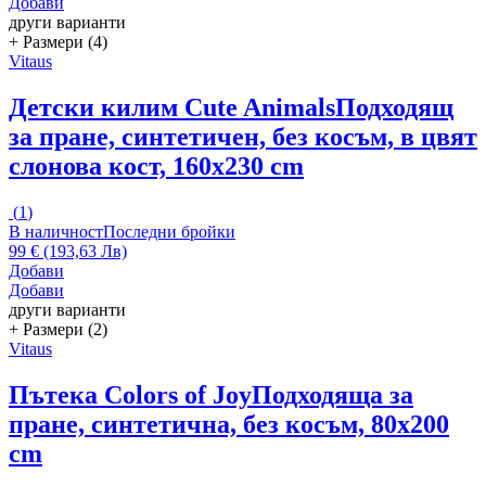
Добави
други варианти
+ Размери (4)
Vitaus
Детски килим Cute Animals
Подходящ
за пране, синтетичен, без косъм, в цвят
слонова кост, 160x230 cm
(
1
)
В наличност
Последни бройки
99 € (193,63 Лв)
Добави
Добави
други варианти
+ Размери (2)
Vitaus
Пътека Colors of Joy
Подходяща за
пране, синтетична, без косъм, 80x200
cm