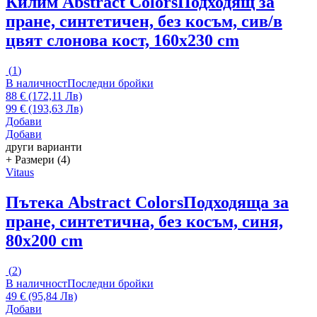
Килим Abstract Colors
Подходящ за
пране, синтетичен, без косъм, сив/в
цвят слонова кост, 160x230 cm
(
1
)
В наличност
Последни бройки
88 € (172,11 Лв)
99 € (193,63 Лв)
Добави
Добави
други варианти
+ Размери (4)
Vitaus
Пътека Abstract Colors
Подходяща за
пране, синтетична, без косъм, синя,
80x200 cm
(
2
)
В наличност
Последни бройки
49 € (95,84 Лв)
Добави