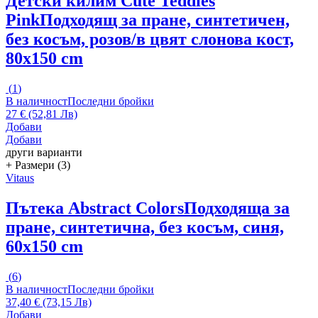
Детски килим Cute Teddies
Pink
Подходящ за пране, синтетичен,
без косъм, розов/в цвят слонова кост,
80x150 cm
(
1
)
В наличност
Последни бройки
27 € (52,81 Лв)
Добави
Добави
други варианти
+ Размери (3)
Vitaus
Пътека Abstract Colors
Подходяща за
пране, синтетична, без косъм, синя,
60x150 cm
(
6
)
В наличност
Последни бройки
37,40 € (73,15 Лв)
Добави