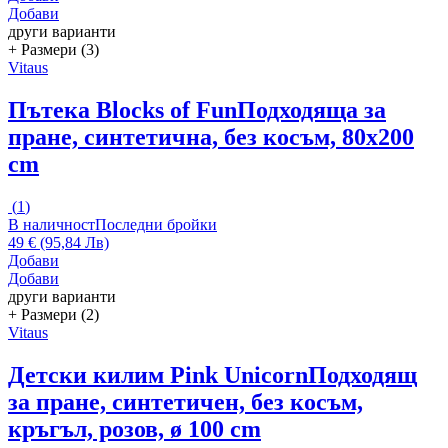
Добави
други варианти
+ Размери (3)
Vitaus
Пътека Blocks of Fun
Подходяща за
пране, синтетична, без косъм, 80x200
cm
(
1
)
В наличност
Последни бройки
49 € (95,84 Лв)
Добави
Добави
други варианти
+ Размери (2)
Vitaus
Детски килим Pink Unicorn
Подходящ
за пране, синтетичен, без косъм,
кръгъл, розов, ø 100 cm