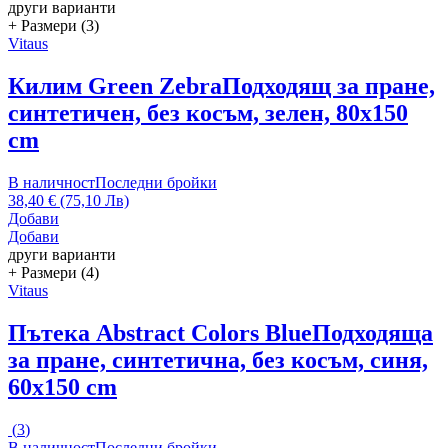
други варианти
+ Размери (3)
Vitaus
Килим Green Zebra
Подходящ за пране,
синтетичен, без косъм, зелен, 80x150
cm
В наличност
Последни бройки
38,40 € (75,10 Лв)
Добави
Добави
други варианти
+ Размери (4)
Vitaus
Пътека Abstract Colors Blue
Подходяща
за пране, синтетична, без косъм, синя,
60x150 cm
(
3
)
В наличност
Последни бройки