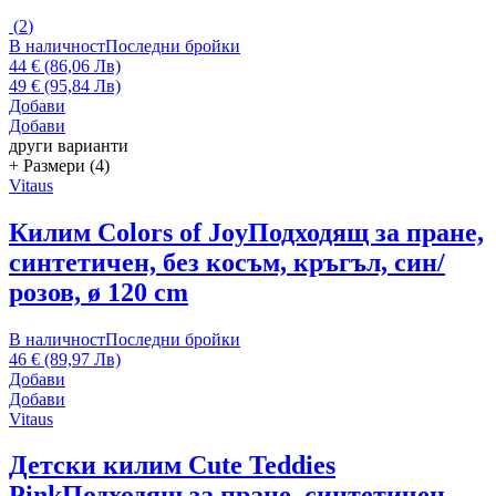
(
2
)
В наличност
Последни бройки
44 € (86,06 Лв)
49 € (95,84 Лв)
Добави
Добави
други варианти
+ Размери (4)
Vitaus
Килим Colors of Joy
Подходящ за пране,
синтетичен, без косъм, кръгъл, син/
розов, ø 120 cm
В наличност
Последни бройки
46 € (89,97 Лв)
Добави
Добави
Vitaus
Детски килим Cute Teddies
Pink
Подходящ за пране, синтетичен,