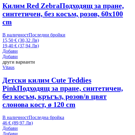
Килим Red Zebra
Подходящ за пране,
синтетичен, без косъм, розов, 60x100
cm
В наличност
Последни бройки
15,50 € (30,32 Лв)
19,40 € (37,94 Лв)
Добави
Добави
други варианти
Vitaus
Детски килим Cute Teddies
Pink
Подходящ за пране, синтетичен,
без косъм, кръгъл, розов/в цвят
слонова кост, ø 120 cm
В наличност
Последна бройка
46 € (89,97 Лв)
Добави
Добави