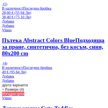
(
1
)
В наличност
Последна бройка
28,60 € (55,94 Лв)
38,40 € (75,10 Лв)
Добави
Добави
Vitaus
Пътека Abstract Colors Blue
Подходяща
за пране, синтетична, без косъм, синя,
80x200 cm
(
4
)
В наличност
Последни бройки
49 € (95,84 Лв)
Добави
Добави
други варианти
+ Размери (4)
Изгодна цена
Vitaus