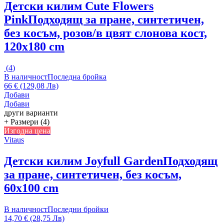
Детски килим Cute Flowers
Pink
Подходящ за пране, синтетичен,
без косъм, розов/в цвят слонова кост,
120x180 cm
(
4
)
В наличност
Последна бройка
66 € (129,08 Лв)
Добави
Добави
други варианти
+ Размери (4)
Изгодна цена
Vitaus
Детски килим Joyfull Garden
Подходящ
за пране, синтетичен, без косъм,
60x100 cm
В наличност
Последни бройки
14,70 € (28,75 Лв)