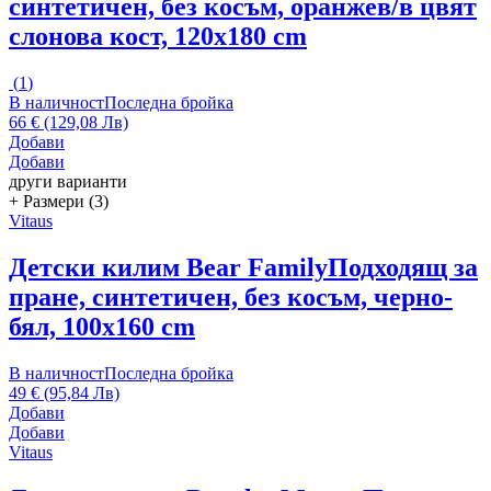
синтетичен, без косъм, оранжев/в цвят
слонова кост, 120x180 cm
(
1
)
В наличност
Последна бройка
66 € (129,08 Лв)
Добави
Добави
други варианти
+ Размери (3)
Vitaus
Детски килим Bear Family
Подходящ за
пране, синтетичен, без косъм, черно-
бял, 100x160 cm
В наличност
Последна бройка
49 € (95,84 Лв)
Добави
Добави
Vitaus