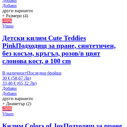
Добави
Добави
други варианти
+ Размери (4)
-10%
Vitaus
Детски килим Cute Teddies
Pink
Подходящ за пране, синтетичен,
без косъм, кръгъл, розов/в цвят
слонова кост, ø 100 cm
В наличност
Последни бройки
30 € (58,67 Лв)
33,40 € (65,32 Лв)
Добави
Добави
други варианти
+ Диаметър (2)
-20%
Vitaus
Килим Colors of Joy
Подходящ за пране,