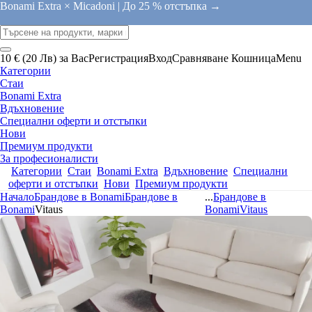
Bonami Extra × Micadoni |
До 25 % отстъпка →
10 € (20 Лв) за Вас
Регистрация
Вход
Сравняване
Кошница
Menu
Категории
Стаи
Bonami Extra
Вдъхновение
Специални оферти и отстъпки
Нови
Премиум продукти
За професионалисти
Категории
Стаи
Bonami Extra
Вдъхновение
Специални
оферти и отстъпки
Нови
Премиум продукти
Начало
Брандове в Bonami
Брандове в
...
Брандове в
Bonami
Vitaus
Bonami
Vitaus