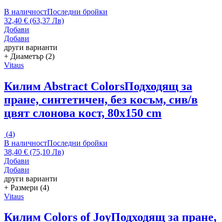
В наличност
Последни бройки
32,40 € (63,37 Лв)
Добави
Добави
други варианти
+ Диаметър (2)
Vitaus
Килим Abstract Colors
Подходящ за
пране, синтетичен, без косъм, сив/в
цвят слонова кост, 80x150 cm
(
4
)
В наличност
Последни бройки
38,40 € (75,10 Лв)
Добави
Добави
други варианти
+ Размери (4)
Vitaus
Килим Colors of Joy
Подходящ за пране,