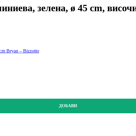
иниева, зелена, ø 45 cm, височ
m Bryan – Bizzotto
ДОБАВИ