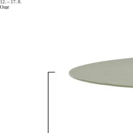
12. – 17. 8.
Още