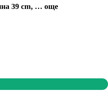
ина 39 cm
, …
още