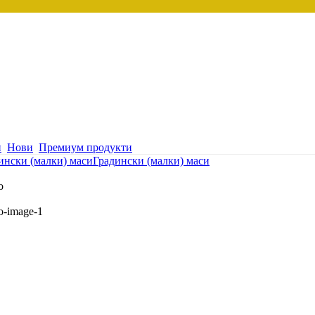
и
Нови
Премиум продукти
ински (малки) маси
Градински (малки) маси