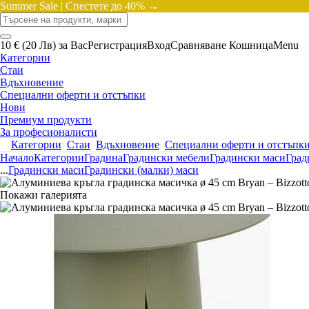
Summer Sale |
Спестете до 40% →
10 € (20 Лв) за Вас
Регистрация
Вход
Сравняване
Кошница
Menu
Категории
Стаи
Вдъхновение
Специални оферти и отстъпки
Нови
Премиум продукти
За професионалисти
Категории
Стаи
Вдъхновение
Специални оферти и отстъпк
Начало
Категории
Градина
Градински мебели
Градински маси
Град
...
Градински маси
Градински (малки) маси
Покажи галерията