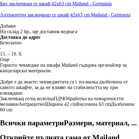
Бял заключващ се шкаф 42x63 cm Mailand - Germania
Антрацитен заключващ се шкаф 42x63 cm Mailand - Germania
Добави
На склад 2 бр., ще доставим веднага
Доставка до адрес
Безплатно
·
13. – 18. 8.
Още
Горното чекмедже на шкафа Mailand съдържа органайзер за
канцеларски материали.
Добре е да знаете: чекмеджетата са с по-малка дълбочина от
самото шкафче, за да не влияят на стабилността му при
изваждане.
Заключващ се/на колелца
ПДЧ
Oбработка на повърхността:
меламин
Антрацитно
Ширина 42 cm
Височина 63 cm
Дълбочина
60 cm
Всички параметри
Размери, материал, ...
Открийте пълната гама от Mailand