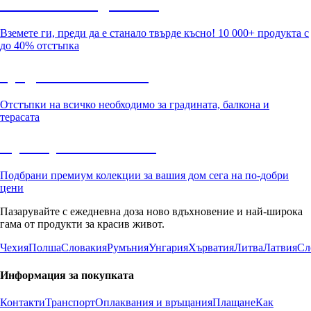
Summer Sale до -40%
Вземете ги, преди да е станало твърде късно! 10 000+ продукта с
до 40% отстъпка
Градина с отстъпка
Отстъпки на всичко необходимо за градината, балкона и
терасата
Премиум с отстъпка
Подбрани премиум колекции за вашия дом сега на по-добри
цени
Пазарувайте с ежедневна доза ново вдъхновение и най-широка
гама от продукти за красив живот.
Чехия
Полша
Словакия
Румъния
Унгария
Хърватия
Литва
Латвия
Сл
Информация за покупката
Контакти
Транспорт
Оплаквания и връщания
Плащане
Как