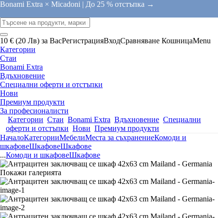
Bonami Extra × Micadoni |
До 25 % отстъпка →
10 € (20 Лв) за Вас
Регистрация
Вход
Сравняване
Кошница
Menu
Категории
Стаи
Bonami Extra
Вдъхновение
Специални оферти и отстъпки
Нови
Премиум продукти
За професионалисти
Категории
Стаи
Bonami Extra
Вдъхновение
Специални
оферти и отстъпки
Нови
Премиум продукти
Начало
Категории
Мебели
Места за съхранение
Комоди и
шкафове
Шкафове
Шкафове
...
Комоди и шкафове
Шкафове
Покажи галерията