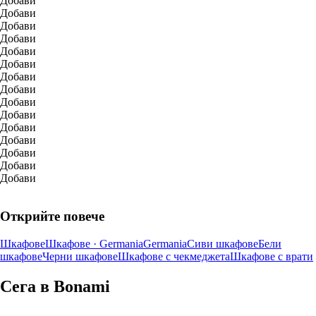
Добави
Добави
Добави
Добави
Добави
Добави
Добави
Добави
Добави
Добави
Добави
Добави
Добави
Добави
Добави
Открийте повече
Шкафове
Шкафове · Germania
Germania
Сиви шкафове
Бели
шкафове
Черни шкафове
Шкафове с чекмеджета
Шкафове с врати
Сега в Bonami