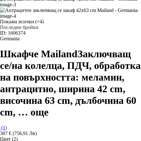
Покажи всички
(+4)
Последни бройки
ID: 1606374
Germania
Шкафче Mailand
Заключващ
се/на колелца, ПДЧ, oбработка
на повърхността: меламин,
антрацитно, ширина 42 cm,
височина 63 cm, дълбочина 60
cm
, …
още
(
1
)
387 € (756,91 Лв)
Цвят (2)