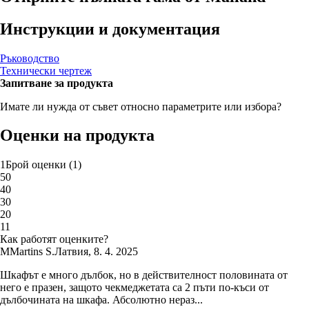
Инструкции и документация
Ръководство
Технически чертеж
Запитване за продукта
Имате ли нужда от съвет относно параметрите или избора?
Оценки на продукта
1
Брой оценки
(
1
)
5
0
4
0
3
0
2
0
1
1
Как работят оценките?
M
Martins S.
Латвия
,
8. 4. 2025
Шкафът е много дълбок, но в действителност половината от
него е празен, защото чекмеджетата са 2 пъти по-къси от
дълбочината на шкафа. Абсолютно нераз...