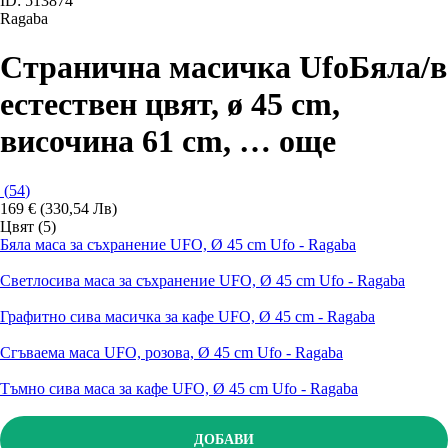
ID: 513874
Ragaba
Странична масичка Ufo
Бяла/в
естествен цвят, ø 45 cm,
височина 61 cm
, …
още
(
54
)
169 € (330,54 Лв)
Цвят (5)
Бяла маса за съхранение UFO, Ø 45 cm Ufo - Ragaba
Светлосива маса за съхранение UFO, Ø 45 cm Ufo - Ragaba
Графитно сива масичка за кафе UFO, Ø 45 cm - Ragaba
Сгъваема маса UFO, розова, Ø 45 cm Ufo - Ragaba
Тъмно сива маса за кафе UFO, Ø 45 cm Ufo - Ragaba
ДОБАВИ