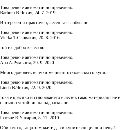
Това ревю е автоматично преведено.
Barbora B.
Чехия
,
24. 7. 2019
Интересен и практичен, лесен за сглобяване
Това ревю е автоматично преведено.
Vierka T.
Словакия
,
20. 8. 2016
той е с добро качество
Това ревю е автоматично преведено.
Ana A.
Румъния
,
29. 9. 2020
Много доволен, всички ме питат откъде съм го купил
Това ревю е автоматично преведено.
Linda B.
Чехия
,
22. 9. 2020
това е красиво и сглобяването е лесно, само материалът не е
напълно устойчив на надраскване
Това ревю е автоматично преведено.
Ipacsné R.
Унгария
,
8. 11. 2019
Обичам го, защото можете да си купите специални неща!