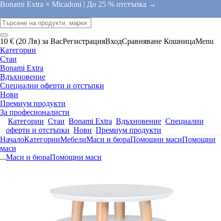
Bonami Extra × Micadoni |
До 25 % отстъпка →
10 € (20 Лв) за Вас
Регистрация
Вход
Сравняване
Кошница
Menu
Категории
Стаи
Bonami Extra
Вдъхновение
Специални оферти и отстъпки
Нови
Премиум продукти
За професионалисти
Категории
Стаи
Bonami Extra
Вдъхновение
Специални
оферти и отстъпки
Нови
Премиум продукти
Начало
Категории
Мебели
Маси и бюра
Помощни маси
Помощни
маси
...
Маси и бюра
Помощни маси