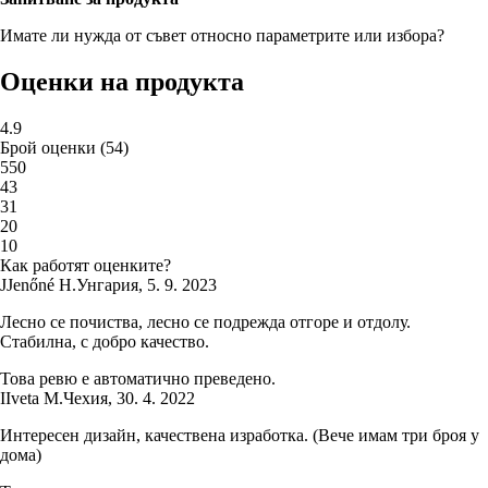
Имате ли нужда от съвет относно параметрите или избора?
Оценки на продукта
4.9
Брой оценки
(
54
)
5
50
4
3
3
1
2
0
1
0
Как работят оценките?
J
Jenőné H.
Унгария
,
5. 9. 2023
Лесно се почиства, лесно се подрежда отгоре и отдолу.
Стабилна, с добро качество.
Това ревю е автоматично преведено.
I
Iveta M.
Чехия
,
30. 4. 2022
Интересен дизайн, качествена изработка. (Вече имам три броя у
дома)