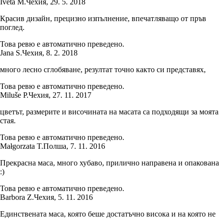
Iveta M.
Чехия
,
29. 5. 2018
Красив дизайн, прецизно изпълнение, впечатляващо от пръв
поглед.
Това ревю е автоматично преведено.
Jana S.
Чехия
,
8. 2. 2018
много лесно сглобяване, резултат точно както си представях,
Това ревю е автоматично преведено.
Miluše P.
Чехия
,
27. 11. 2017
цветът, размерите и височината на масата са подходящи за моята
стая.
Това ревю е автоматично преведено.
Małgorzata T.
Полша
,
7. 11. 2016
Прекрасна маса, много хубаво, прилично направена и опакована
:)
Това ревю е автоматично преведено.
Barbora Z.
Чехия
,
5. 11. 2016
Единствената маса, която беше достатъчно висока и на която не