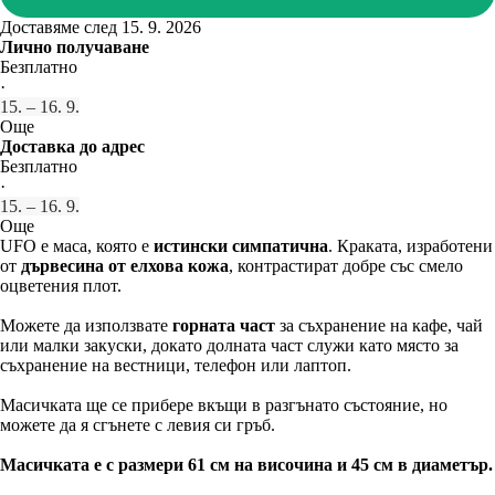
Доставяме след 15. 9. 2026
Лично получаване
Безплатно
·
15. – 16. 9.
Още
Доставка до адрес
Безплатно
·
15. – 16. 9.
Още
UFO е маса, която е
истински симпатична
. Краката, изработени
от
дървесина от елхова кожа
, контрастират добре със смело
оцветения плот.
Можете да използвате
горната част
за съхранение на кафе, чай
или малки закуски, докато долната част служи като място за
съхранение на вестници, телефон или лаптоп.
Масичката ще се прибере вкъщи в разгънато състояние, но
можете да я сгънете с левия си гръб.
Масичката е с размери 61 см на височина и 45 см в диаметър.