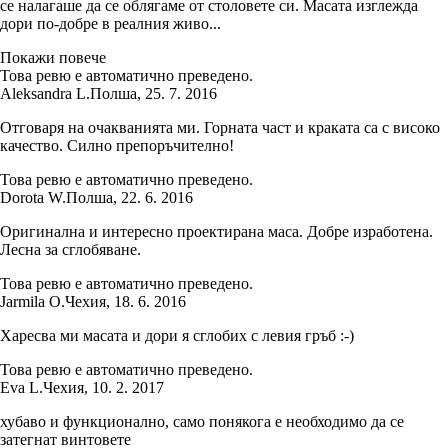
се налагаше да се облягаме от столовете си. Масата изглежда
дори по-добре в реалния живо...
Покажи повече
Това ревю е автоматично преведено.
Aleksandra L.
Полша
,
25. 7. 2016
Отговаря на очакванията ми. Горната част и краката са с високо
качество. Силно препоръчително!
Това ревю е автоматично преведено.
Dorota W.
Полша
,
22. 6. 2016
Оригинална и интересно проектирана маса. Добре изработена.
Лесна за сглобяване.
Това ревю е автоматично преведено.
Jarmila O.
Чехия
,
18. 6. 2016
Харесва ми масата и дори я сглобих с левия гръб :-)
Това ревю е автоматично преведено.
Eva L.
Чехия
,
10. 2. 2017
хубаво и функционално, само понякога е необходимо да се
затегнат винтовете