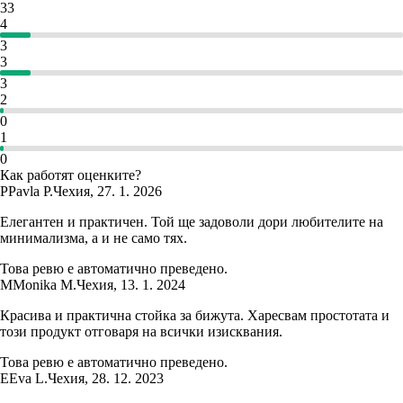
33
4
3
3
3
2
0
1
0
Как работят оценките?
P
Pavla P.
Чехия
,
27. 1. 2026
Елегантен и практичен. Той ще задоволи дори любителите на
минимализма, а и не само тях.
Това ревю е автоматично преведено.
M
Monika M.
Чехия
,
13. 1. 2024
Красива и практична стойка за бижута. Харесвам простотата и
този продукт отговаря на всички изисквания.
Това ревю е автоматично преведено.
E
Eva L.
Чехия
,
28. 12. 2023