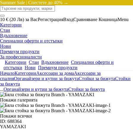
Summer Sale |
Спестете до 40% →
10 € (20 Лв) за Вас
Регистрация
Вход
Сравняване
Кошница
Menu
Категории
Стаи
Вдъхновение
Специални оферти и отстъпки
Нови
Премиум продукти
За професионалисти
Категории
Стаи
Вдъхновение
Специални оферти и
отстъпки
Нови
Премиум продукти
Начало
Категории
Аксесоари за дома
Аксесоари за
спалня
Органайзери и кутии за бижута
Стойки за бижута
Стойки
за бижута
...
Органайзери и кутии за бижута
Стойки за бижута
Покажи галерията
Покажи всички
ID: 688364
YAMAZAKI