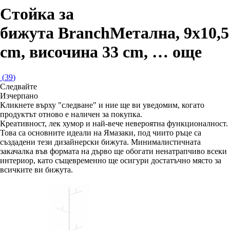
Стойка за
бижута Branch
Метална, 9x10,5
cm, височина 33 cm
, …
още
(
39
)
Следвайте
Изчерпанo
Кликнете върху "следване" и ние ще ви уведомим, когато
продуктът отново е наличен за покупка.
Креативност, лек хумор и най-вече невероятна функционалност.
Това са основните идеали на Ямазаки, под чиито ръце са
създадени тези дизайнерски бижута. Минималистичната
закачалка във формата на дърво ще обогати ненатрапчиво всеки
интериор, като същевременно ще осигури достатъчно място за
всичките ви бижута.