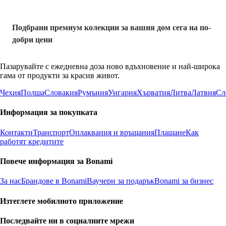
Подбрани премиум колекции за вашия дом сега на по-
добри цени
Пазарувайте с ежедневна доза ново вдъхновение и най-широка
гама от продукти за красив живот.
Чехия
Полша
Словакия
Румъния
Унгария
Хърватия
Литва
Латвия
Сл
Информация за покупката
Контакти
Транспорт
Оплаквания и връщания
Плащане
Как
работят кредитите
Повече информация за Bonami
За нас
Брандове в Bonami
Ваучери за подарък
Bonami за бизнес
Изтеглете мобилното приложение
Последвайте ни в социалните мрежи