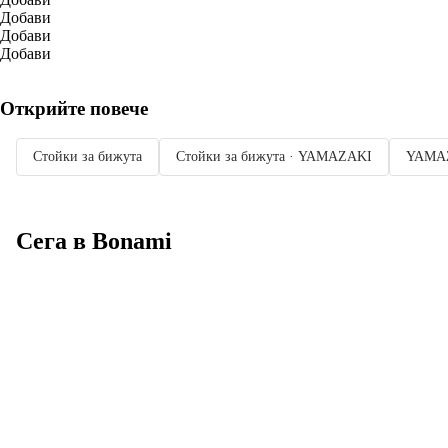
Добави
Добави
Добави
Открийте повече
Стойки за бижута
Стойки за бижута · YAMAZAKI
YAMA
Сега в Bonami
Summer Sale до
-40%