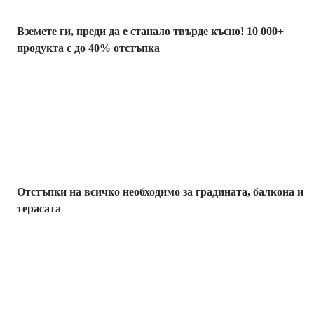
Вземете ги, преди да е станало твърде късно! 10 000+
продукта с до 40% отстъпка
Градина с
отстъпка
Отстъпки на всичко необходимо за градината, балкона и
терасата
Премиум с
отстъпка