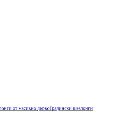
лонги от масивно дърво
Градински шезлонги