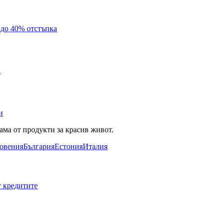
с до 40% отстъпка
а
и
ама от продукти за красив живот.
овения
България
Естония
Италия
т кредитите