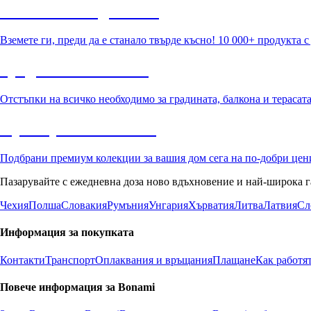
Summer Sale до -40%
Вземете ги, преди да е станало твърде късно! 10 000+ продукта 
Градина с отстъпка
Отстъпки на всичко необходимо за градината, балкона и терасат
Премиум с отстъпка
Подбрани премиум колекции за вашия дом сега на по-добри цен
Пазарувайте с ежедневна доза ново вдъхновение и най-широка г
Чехия
Полша
Словакия
Румъния
Унгария
Хърватия
Литва
Латвия
Сл
Информация за покупката
Контакти
Транспорт
Оплаквания и връщания
Плащане
Как работя
Повече информация за Bonami