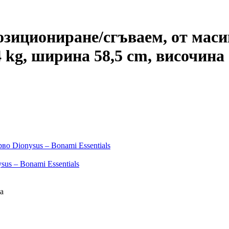
зициониране/сгъваем, от масив
4 kg, ширина 58,5 cm, височина
о Dionysus – Bonami Essentials
us – Bonami Essentials
а