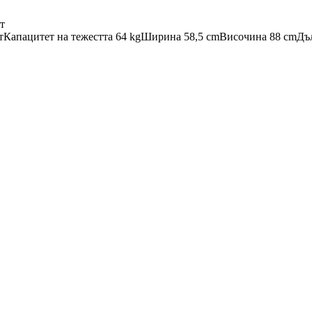
т
т
Капацитет на тежестта 64 kg
Ширина 58,5 cm
Височина 88 cm
Дъ