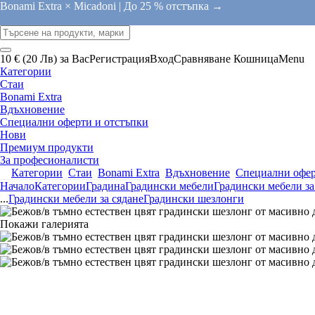
Bonami Extra × Micadoni |
До 25 % отстъпка →
10 € (20 Лв) за Вас
Регистрация
Вход
Сравняване
Кошница
Menu
Категории
Стаи
Bonami Extra
Вдъхновение
Специални оферти и отстъпки
Нови
Премиум продукти
За професионалисти
Категории
Стаи
Bonami Extra
Вдъхновение
Специални офер
Начало
Категории
Градина
Градински мебели
Градински мебели за
...
Градински мебели за сядане
Градински шезлонги
Покажи галерията