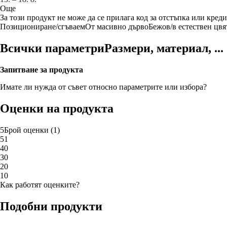
Още
За този продукт не може да се прилага код за отстъпка или креди
Позициониране/сгъваем
От масивно дърво
Бежов/в естествен цвя
Всички параметри
Размери, материал, ...
Запитване за продукта
Имате ли нужда от съвет относно параметрите или избора?
Оценки на продукта
5
Брой оценки
(
1
)
5
1
4
0
3
0
2
0
1
0
Как работят оценките?
Подобни продукти