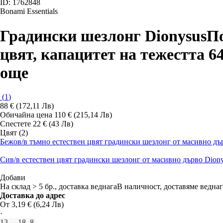
ID: 1762848
Bonami Essentials
Градински шезлонг Dionysus
По
цвят, капацитет на тежестта 6
още
(
1
)
88 € (172,11 Лв)
Обичайна цена 110 € (215,14 Лв)
Спестете 22 € (43 Лв)
Цвят (2)
Бежов/в тъмно естествен цвят градински шезлонг от масивно дърв
Сив/в естествен цвят градински шезлонг от масивно дърво Dionys
Добави
На склад > 5 бр., доставка веднага
В наличност, доставяме веднаг
Доставка до адрес
От 3,19 € (6,24 Лв)
·
13. – 18. 8.