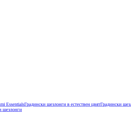
mi Essentials
Градински шезлонги в естествен цвят
Градински шез
и шезлонги