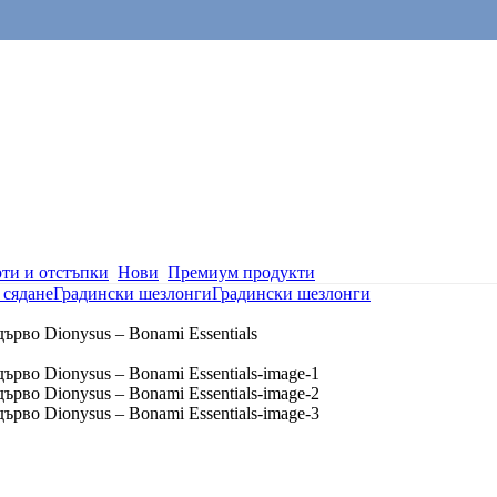
ти и отстъпки
Нови
Премиум продукти
 сядане
Градински шезлонги
Градински шезлонги