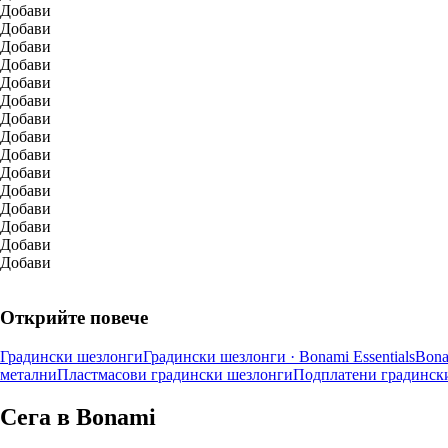
Добави
Добави
Добави
Добави
Добави
Добави
Добави
Добави
Добави
Добави
Добави
Добави
Добави
Добави
Добави
Открийте повече
Градински шезлонги
Градински шезлонги · Bonami Essentials
Bona
метални
Пластмасови градински шезлонги
Подплатени градинск
Сега в Bonami