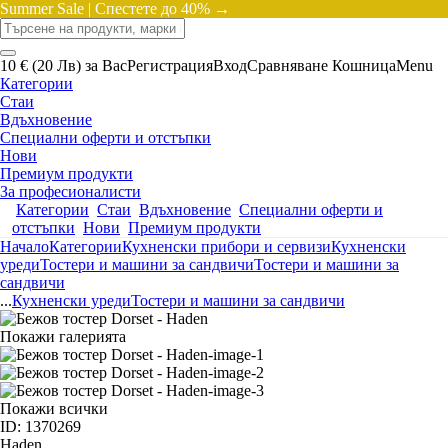
Summer Sale |
Спестете до 40% →
10 € (20 Лв) за Вас
Регистрация
Вход
Сравняване
Кошница
Menu
Категории
Стаи
Вдъхновение
Специални оферти и отстъпки
Нови
Премиум продукти
За професионалисти
Категории
Стаи
Вдъхновение
Специални оферти и
отстъпки
Нови
Премиум продукти
Начало
Категории
Кухненски прибори и сервизи
Кухненски
уреди
Тостери и машини за сандвичи
Тостери и машини за
сандвичи
...
Кухненски уреди
Тостери и машини за сандвичи
Покажи галерията
Покажи всички
ID: 1370269
Haden