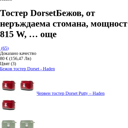
Тостер Dorset
Бежов, от
неръждаема стомана, мощност
815 W
, …
още
(
65
)
Доказано качество
80 € (156,47 Лв)
Цвят (3)
Бежов тостер Dorset - Haden
Червен тостер Dorset Putty – Haden