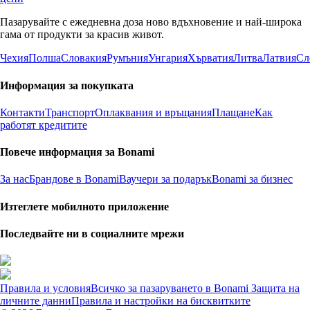
Пазарувайте с ежедневна доза ново вдъхновение и най-широка
гама от продукти за красив живот.
Чехия
Полша
Словакия
Румъния
Унгария
Хърватия
Литва
Латвия
Сл
Информация за покупката
Контакти
Транспорт
Оплаквания и връщания
Плащане
Как
работят кредитите
Повече информация за Bonami
За нас
Брандове в Bonami
Ваучери за подарък
Bonami за бизнес
Изтеглете мобилното приложение
Последвайте ни в социалните мрежи
Правила и условия
Всичко за пазаруването в Bonami
Защита на
личните данни
Правила и настройки на бисквитките