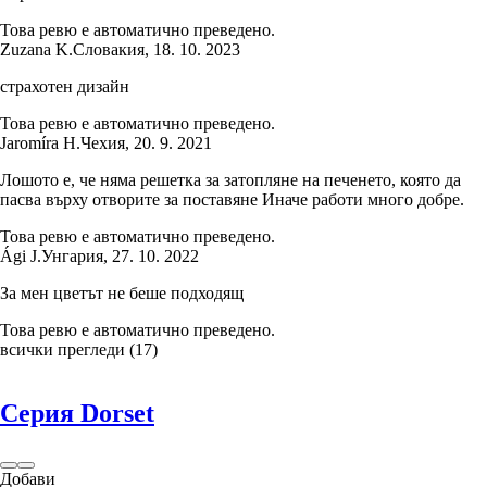
Това ревю е автоматично преведено.
Zuzana K.
Словакия
,
18. 10. 2023
страхотен дизайн
Това ревю е автоматично преведено.
Jaromíra H.
Чехия
,
20. 9. 2021
Лошото е, че няма решетка за затопляне на печенето, която да
пасва върху отворите за поставяне Иначе работи много добре.
Това ревю е автоматично преведено.
Ági J.
Унгария
,
27. 10. 2022
За мен цветът не беше подходящ
Това ревю е автоматично преведено.
всички прегледи
(
17
)
Серия Dorset
Добави