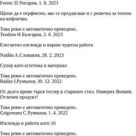
Ferenc D.
Унгария
,
1. 8. 2023
Щеше да е перфектно, ако се предлагаше и с решетка за топене
на кифлички.
Това ревю е автоматично преведено.
Teodora H.
България
,
2. 6. 2023
Елегантно изглежда и върши чудесна работа
Natália A.
Словакия
,
28. 2. 2023
Супер като естетика и материал
Това ревю е автоматично преведено.
Balázs I.
Румъния
,
30. 12. 2022
От дълго време търся тостер в старинен стил. Намерих Bonami.
Отличен продукт!
Това ревю е автоматично преведено.
Grigoreanu C.
Румъния
,
1. 4. 2022
Изглежда и работи като 10
Това ревю е автоматично преведено.