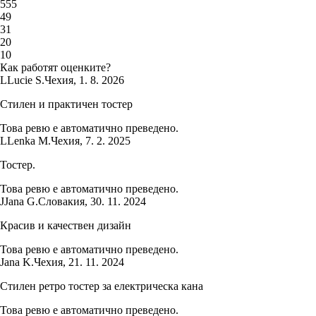
5
55
4
9
3
1
2
0
1
0
Как работят оценките?
L
Lucie S.
Чехия
,
1. 8. 2026
Стилен и практичен тостер
Това ревю е автоматично преведено.
L
Lenka M.
Чехия
,
7. 2. 2025
Тостер.
Това ревю е автоматично преведено.
J
Jana G.
Словакия
,
30. 11. 2024
Красив и качествен дизайн
Това ревю е автоматично преведено.
Jana K.
Чехия
,
21. 11. 2024
Стилен ретро тостер за електрическа кана
Това ревю е автоматично преведено.