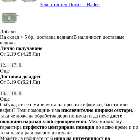
Зелен тостер Dorset – Haden
Добави
На склад > 5 бр., доставка веднага
В наличност, доставяме
веднага
Лично получаване
От 2,19 € (4,28 Лв)
·
12. – 17. 8.
Още
Доставка до адрес
От 3,19 € (6,24 Лв)
·
13. – 18. 8.
Още
Събуждате се с миризмата на пресни кифлички, багети или
вафли? Този помощник има
изключително широки сектори
,
така че може да обработва дори понички и да пече
двете
половини нарязан хляб едновременно
. Механизмът му
гарантира
перфектно центрирана позиция
по всяко време и по
този начин равномерно изпичане.
Можете да избирате от
6 нива на интензивност на