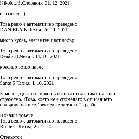
Nikoleta Š.
Словакия
,
31. 12. 2021
страхотен :)
Това ревю е автоматично преведено.
DANIELA B.
Чехия
,
26. 11. 2021
много хубав, елегантен цвят добър
Това ревю е автоматично преведено.
Renáta H.
Чехия
,
14. 10. 2021
красиво ретро парче
Това ревю е автоматично преведено.
Šárka S.
Чехия
,
4. 10. 2021
Красива, цвят и всичко същото като на снимката, тост
страхотно. (Това, което не е споменато в описанието -
издърпващото се "чекмедже за трохи" - разби...
Покажи повече
Това ревю е автоматично преведено.
Birutė G.
Литва
,
26. 9. 2021
Страхотен