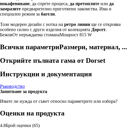
покафеняване
, да спрете процеса,
да претоплите
или
да
замразите
предварително приготвени лакомства. Има и
специален режим за
багели
.
Този модерен дизайн с нотка на
ретро линии
ще се откроява
особено силно с други изделия от колекцията
Дорсет
.
Бежов
От неръждаема стомана
Мощност 815 W
Всички параметри
Размери, материал, ...
Открийте пълната гама от Dorset
Инструкции и документация
Ръководство
Запитване за продукта
Имате ли нужда от съвет относно параметрите или избора?
Оценки на продукта
4.8
Брой оценки
(
65
)