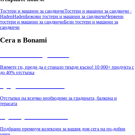
Тостери и машини за сандвичи
Тостери и машини за сандвичи ·
Haden
Haden
Бежови тостери и машини за сандвичи
Червени
тостери и машини за сандвичи
Бели тостери и машини за
сандвичи
Сега в Bonami
Summer Sale до -40%
Вземете ги, преди да е станало твърде късно! 10 000+ продукта с
до 40% отстъпка
Градина с отстъпка
Отстъпки на всичко необходимо за градината, балкона и
терасата
Премиум с отстъпка
Подбрани премиум колекции за вашия дом сега на по-добри
цени