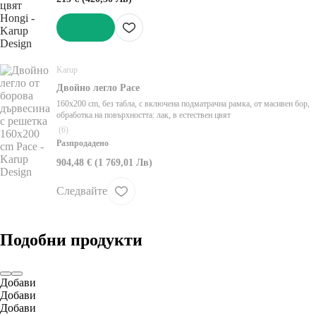
ДОБАВИ
Karup
Двойно легло Pace
160x200 cm, без табла, с включена подматрачна рамка, от масивен бор,
oбработка на повърхността: лак, в естествен цвят
(
6
)
Разпродадено
904,48 € (1 769,01 Лв)
Следвайте
Подобни продукти
Добави
Добави
Добави