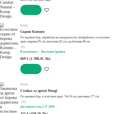
ДОБАВИ
Karup
Скрин Kommo
От масивен бор, oбработка на повърхността: необработен, в естествен
цвят, ширина 95 cm, височина 82 cm, дълбочина 40 cm
(
6
)
В наличност
Последни бройки
669 € (1 308,45 Лв)
ДОБАВИ
Karup
Стойка за дрехи Hongi
От масивен бор, в естествен цвят, 74x74 cm, височина 177 cm
(
32
)
Доставяме след 2. 9. 2026
215 € (420,50 Лв)