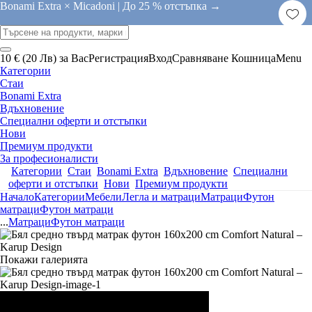
Bonami Extra × Micadoni |
До 25 % отстъпка →
10 € (20 Лв) за Вас
Регистрация
Вход
Сравняване
Кошница
Menu
Категории
Стаи
Bonami Extra
Вдъхновение
Специални оферти и отстъпки
Нови
Премиум продукти
За професионалисти
Категории
Стаи
Bonami Extra
Вдъхновение
Специални
оферти и отстъпки
Нови
Премиум продукти
Начало
Категории
Мебели
Легла и матраци
Матраци
Футон
матраци
Футон матраци
...
Матраци
Футон матраци
Покажи галерията