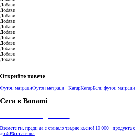
Добави
Добави
Добави
Добави
Добави
Добави
Добави
Добави
Добави
Добави
Добави
Открийте повече
Футон матраци
Футон матраци · Karup
Karup
Бели футон матраци
Сега в Bonami
Summer Sale до -40%
Вземете ги, преди да е станало твърде късно! 10 000+ продукта с
до 40% отстъпка