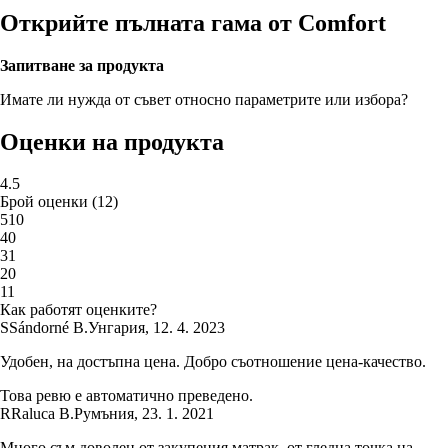
Открийте пълната гама от Comfort
Запитване за продукта
Имате ли нужда от съвет относно параметрите или избора?
Оценки на продукта
4.5
Брой оценки
(
12
)
5
10
4
0
3
1
2
0
1
1
Как работят оценките?
S
Sándorné B.
Унгария
,
12. 4. 2023
Удобен, на достъпна цена. Добро съотношение цена-качество.
Това ревю е автоматично преведено.
R
Raluca B.
Румъния
,
23. 1. 2021
Много съм доволен от закупения матрак, от гледна точка на