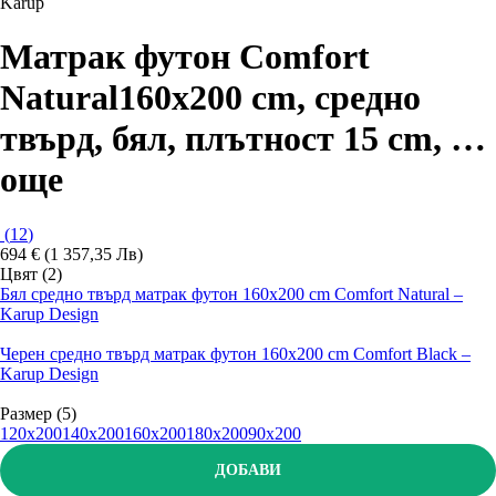
Karup
Матрак футон Comfort
Natural
160x200 cm, средно
твърд, бял, плътност 15 cm
, …
още
(
12
)
694 € (1 357,35 Лв)
Цвят (2)
Бял средно твърд матрак футон 160x200 cm Comfort Natural –
Karup Design
Черен средно твърд матрак футон 160x200 cm Comfort Black –
Karup Design
Размер (5)
120x200
140x200
160x200
180x200
90x200
ДОБАВИ