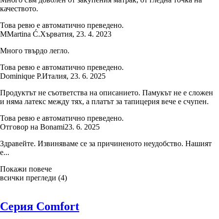
качеството.
Това ревю е автоматично преведено.
M
Martina Ć.
Хърватия
,
23. 4. 2023
Много твърдо легло.
Това ревю е автоматично преведено.
Dominique P.
Италия
,
23. 6. 2025
Продуктът не съответства на описанието. Памукът не е сложен
и няма латекс между тях, а платът за тапицерия вече е счупен.
Това ревю е автоматично преведено.
Отговор на Bonami
23. 6. 2025
Здравейте. Извиняваме се за причиненото неудобство. Нашият
е...
Покажи повече
всички прегледи
(
4
)
Серия Comfort