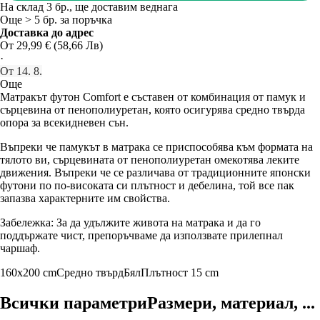
На склад 3 бр., ще доставим веднага
Още > 5 бр. за поръчка
Доставка до адрес
От 29,99 € (58,66 Лв)
·
От 14. 8.
Още
Матракът футон Comfort е съставен от комбинация от памук и
сърцевина от пенополиуретан, която осигурява средно твърда
опора за всекидневен сън.
Въпреки че памукът в матрака се приспособява към формата на
тялото ви, сърцевината от пенополиуретан омекотява леките
движения. Въпреки че се различава от традиционните японски
футони по по-високата си плътност и дебелина, той все пак
запазва характерните им свойства.
Забележка: За да удължите живота на матрака и да го
поддържате чист, препоръчваме да използвате прилепнал
чаршаф.
160x200 cm
Средно твърд
Бял
Плътност 15 cm
Всички параметри
Размери, материал, ...