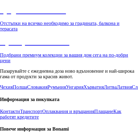
Градина с отстъпка
Отстъпки на всичко необходимо за градината, балкона и
терасата
Премиум с отстъпка
Подбрани премиум колекции за вашия дом сега на по-добри
цени
Пазарувайте с ежедневна доза ново вдъхновение и най-широка
гама от продукти за красив живот.
Чехия
Полша
Словакия
Румъния
Унгария
Хърватия
Литва
Латвия
Сл
Информация за покупката
Контакти
Транспорт
Оплаквания и връщания
Плащане
Как
работят кредитите
Повече информация за Bonami