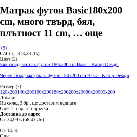
Матрак футон Basic
180x200
cm, много твърд, бял,
плътност 11 cm
, …
още
(
5
)
674 € (1 318,23 Лв)
Цвят (2)
Бял твърд матрак футон 180x200 cm Basic - Karup Design
Черен твърд матрак за футон 180x200 cm Basic - Karup Design
Размер (7)
120x200
140x200
160x200
180x200
200x200
80x200
90x200
Добави
На склад 3 бр., ще доставим веднага
Още > 5 бр. за поръчка
Доставка до адрес
От 34,99 € (68,43 Лв)
·
От 14. 8.
Още