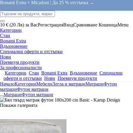
Bonami Extra × Micadoni |
До 25 % отстъпка →
10 € (20 Лв) за Вас
Регистрация
Вход
Сравняване
Кошница
Menu
Категории
Стаи
Bonami Extra
Вдъхновение
Специални оферти и отстъпки
Нови
Премиум продукти
За професионалисти
Категории
Стаи
Bonami Extra
Вдъхновение
Специални
оферти и отстъпки
Нови
Премиум продукти
Начало
Категории
Мебели
Легла и матраци
Матраци
Футон
матраци
Футон матраци
...
Матраци
Футон матраци
Покажи галерията