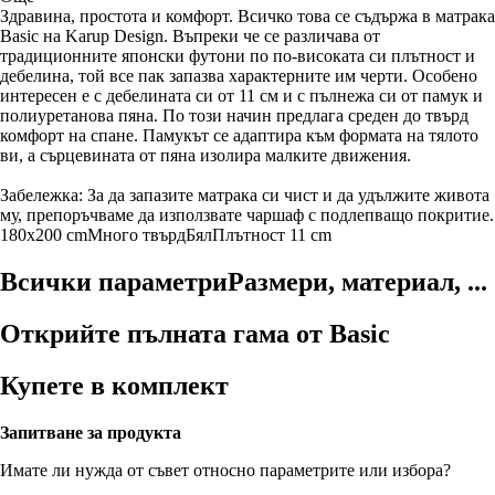
Здравина, простота и комфорт. Всичко това се съдържа в матрака
Basic на Karup Design. Въпреки че се различава от
традиционните японски футони по по-високата си плътност и
дебелина, той все пак запазва характерните им черти. Особено
интересен е с дебелината си от 11 см и с пълнежа си от памук и
полиуретанова пяна. По този начин предлага среден до твърд
комфорт на спане. Памукът се адаптира към формата на тялото
ви, а сърцевината от пяна изолира малките движения.
Забележка: За да запазите матрака си чист и да удължите живота
му, препоръчваме да използвате чаршаф с подлепващо покритие.
180x200 cm
Много твърд
Бял
Плътност 11 cm
Всички параметри
Размери, материал, ...
Открийте пълната гама от Basic
Купете в комплект
Запитване за продукта
Имате ли нужда от съвет относно параметрите или избора?