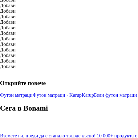
Добави
Добави
Добави
Добави
Добави
Добави
Добави
Добави
Добави
Добави
Добави
Добави
Открийте повече
Футон матраци
Футон матраци · Karup
Karup
Бели футон матраци
Сега в Bonami
Summer Sale до -40%
Вземете ги, преди да е станало твърде късно! 10 000+ продукта с