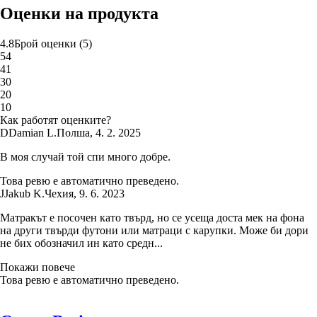
Оценки на продукта
4.8
Брой оценки
(
5
)
5
4
4
1
3
0
2
0
1
0
Как работят оценките?
D
Damian L.
Полша
,
4. 2. 2025
В моя случай той спи много добре.
Това ревю е автоматично преведено.
J
Jakub K.
Чехия
,
9. 6. 2023
Матракът е посочен като твърд, но се усеща доста мек на фона
на други твърди футони или матраци с карупки. Може би дори
не бих обозначил ин като средн...
Покажи повече
Това ревю е автоматично преведено.