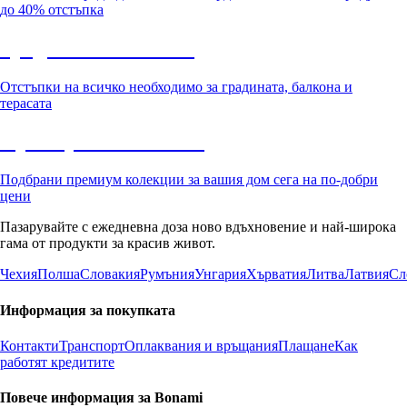
до 40% отстъпка
Градина с отстъпка
Отстъпки на всичко необходимо за градината, балкона и
терасата
Премиум с отстъпка
Подбрани премиум колекции за вашия дом сега на по-добри
цени
Пазарувайте с ежедневна доза ново вдъхновение и най-широка
гама от продукти за красив живот.
Чехия
Полша
Словакия
Румъния
Унгария
Хърватия
Литва
Латвия
Сл
Информация за покупката
Контакти
Транспорт
Оплаквания и връщания
Плащане
Как
работят кредитите
Повече информация за Bonami