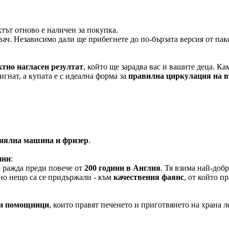
тът отново е наличен за покупка.
вач. Независимо дали ще прибегнете до по-бързата версия от пак
тно нагласен резултат
, който ще зарадва вас и вашите деца. К
игнат, а купата е с идеална форма за
правилна циркулация на в
миялна машина и фризер
.
ини
:
се ражда преди повече от
200 години в Англия
. Тя взима най-доб
но нещо са се придържали - към
качествения фаянс
, от който п
ки помощници
, които правят печенето и приготвянето на храна л