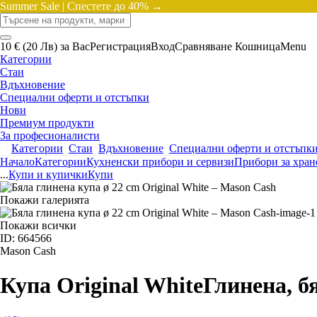
Summer Sale |
Спестете до 40% →
10 € (20 Лв) за Вас
Регистрация
Вход
Сравняване
Кошница
Menu
Категории
Стаи
Вдъхновение
Специални оферти и отстъпки
Нови
Премиум продукти
За професионалисти
Категории
Стаи
Вдъхновение
Специални оферти и отстъпк
Начало
Категории
Кухненски прибори и сервизи
Прибори за хране
...
Купи и купички
Купи
Покажи галерията
Покажи всички
ID: 664566
Mason Cash
Купа Original White
Глинена, бя