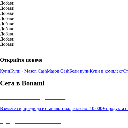
Добави
Добави
Добави
Добави
Добави
Добави
Добави
Добави
Добави
Открийте повече
Купи
Купи · Mason Cash
Mason Cash
Бели купи
Купи в комплект
Ст
Сега в Bonami
Summer Sale до -40%
Вземете ги, преди да е станало твърде късно! 10 000+ продукта 
Градина с отстъпка