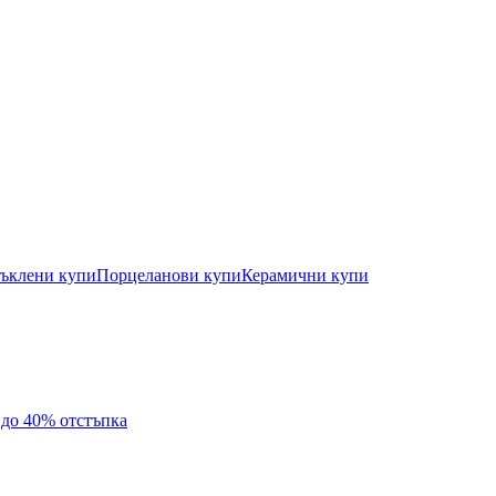
ъклени купи
Порцеланови купи
Керамични купи
с до 40% отстъпка