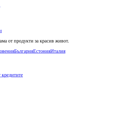
а
и
ама от продукти за красив живот.
овения
България
Естония
Италия
т кредитите