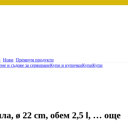
и
Нови
Премиум продукти
не и съдове за сервиране
Купи и купички
Купи
Купи
ла, ø 22 cm, обем 2,5 l
, …
още