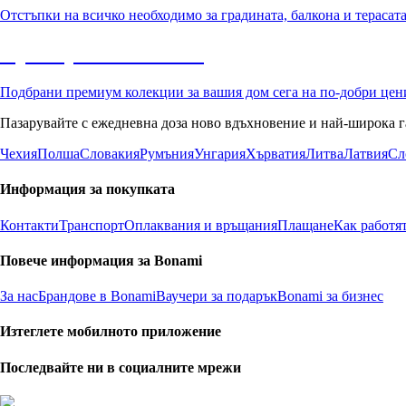
Отстъпки на всичко необходимо за градината, балкона и терасат
Премиум с отстъпка
Подбрани премиум колекции за вашия дом сега на по-добри цен
Пазарувайте с ежедневна доза ново вдъхновение и най-широка г
Чехия
Полша
Словакия
Румъния
Унгария
Хърватия
Литва
Латвия
Сл
Информация за покупката
Контакти
Транспорт
Оплаквания и връщания
Плащане
Как работя
Повече информация за Bonami
За нас
Брандове в Bonami
Ваучери за подарък
Bonami за бизнес
Изтеглете мобилното приложение
Последвайте ни в социалните мрежи