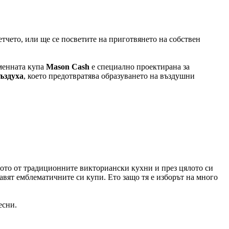
етчето, или ще се посветите на приготвянето на собствен
аменната купа
Mason Cash
е специално проектирана за
ъздуха
, което предотвратява образуването на въздушни
рото от традиционните викториански кухни и през цялото си
равят емблематичните си купи. Ето защо тя е изборът на много
есни.