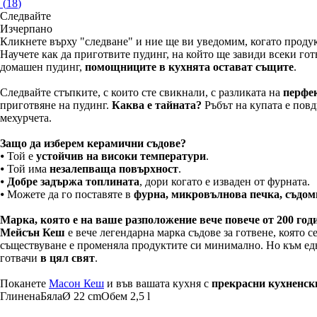
(
18
)
Следвайте
Изчерпанo
Кликнете върху "следване" и ние ще ви уведомим, когато продук
Научете как да приготвите пудинг, на който ще завиди всеки гот
домашен пудинг,
помощниците в кухнята остават същите
.
Следвайте стъпките, с които сте свикнали, с разликата на
перфек
приготвяне на пудинг.
Каква е тайната?
Ръбът на купата е повд
мехурчета.
Защо да изберем керамични съдове?
⦁ Той е
устойчив на високи температури
.
⦁ Той има
незалепваща повърхност
.
⦁
Добре задържа топлината
, дори когато е изваден от фурната.
⦁ Можете да го поставяте в
фурна, микровълнова печка, съдо
Марка, която е на ваше разположение вече повече от 200 год
Мейсън Кеш
е вече легендарна марка съдове за готвене, която 
съществуване е променяла продуктите си минимално. Но към ед
готвачи
в цял свят
.
Поканете
Масон Кеш
и във вашата кухня с
прекрасни кухненс
Глинена
Бяла
Ø 22 cm
Обем 2,5 l