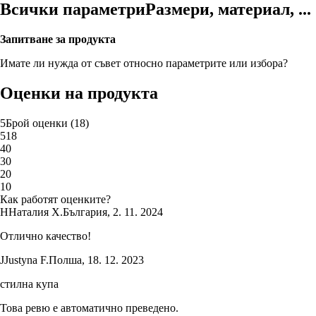
Всички параметри
Размери, материал, ...
Запитване за продукта
Имате ли нужда от съвет относно параметрите или избора?
Оценки на продукта
5
Брой оценки
(
18
)
5
18
4
0
3
0
2
0
1
0
Как работят оценките?
Н
Наталия Х.
България
,
2. 11. 2024
Отлично качество!
J
Justyna F.
Полша
,
18. 12. 2023
стилна купа
Това ревю е автоматично преведено.