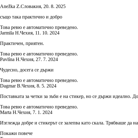
Anežka Z.
Словакия
,
20. 8. 2025
също така практично и добро
Това ревю е автоматично преведено.
Jarmila H.
Чехия
,
11. 10. 2024
Практичен, приятен.
Това ревю е автоматично преведено.
Pavlína H.
Чехия
,
27. 7. 2024
Чудесно, досега се държи
Това ревю е автоматично преведено.
Dagmar B.
Чехия
,
8. 5. 2024
Поставката за четки за зъби е на стикер, но се държи идеално. Д
Това ревю е автоматично преведено.
Marta H.
Чехия
,
7. 1. 2024
Изглежда добре и стикерът се залепва като скала. Трябваше да н
Покажи повече