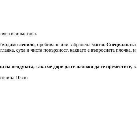
нява всичко това.
еобходимо
лепило
, пробиване или забранена магия.
Специалната 
гладка, суха и чиста повърхност, каквато е въпросната плочка, и 
 на вендузата, така че дори да се наложи да се преместите, 
сочина 10 cm