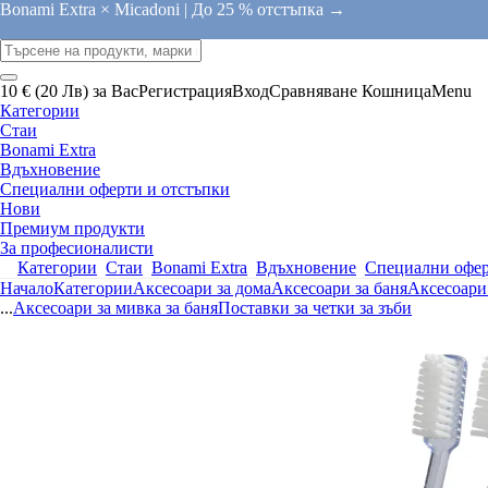
Bonami Extra × Micadoni |
До 25 % отстъпка →
10 € (20 Лв) за Вас
Регистрация
Вход
Сравняване
Кошница
Menu
Категории
Стаи
Bonami Extra
Вдъхновение
Специални оферти и отстъпки
Нови
Премиум продукти
За професионалисти
Категории
Стаи
Bonami Extra
Вдъхновение
Специални офер
Начало
Категории
Аксесоари за дома
Аксесоари за баня
Аксесоари 
...
Аксесоари за мивка за баня
Поставки за четки за зъби