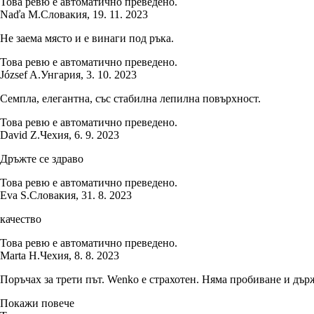
Това ревю е автоматично преведено.
Naďa M.
Словакия
,
19. 11. 2023
Не заема място и е винаги под ръка.
Това ревю е автоматично преведено.
József A.
Унгария
,
3. 10. 2023
Семпла, елегантна, със стабилна лепилна повърхност.
Това ревю е автоматично преведено.
David Z.
Чехия
,
6. 9. 2023
Дръжте се здраво
Това ревю е автоматично преведено.
Eva S.
Словакия
,
31. 8. 2023
качество
Това ревю е автоматично преведено.
Marta H.
Чехия
,
8. 8. 2023
Поръчах за трети път. Wenko е страхотен. Няма пробиване и дър
Покажи повече