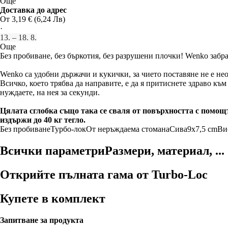
Още
Доставка до адрес
От 3,19 € (6,24 Лв)
·
13. – 18. 8.
Още
Без пробиване, без бъркотия, без разрушени плочки! Wenko забра
Wenko са удобни държачи и кукички, за чието поставяне не е н
Всичко, което трябва да направите, е да я притиснете здраво към 
нуждаете, на нея за секунди.
Цялата сглобка също така се сваля от повърхността с помощта
издържи до 40 кг тегло.
Без пробиване
Турбо-лок
От неръждаема стомана
Сива
9x7,5 cm
Ви
Всички параметри
Размери, материал, ...
Открийте пълната гама от Turbo-Loc
Купете в комплект
Запитване за продукта