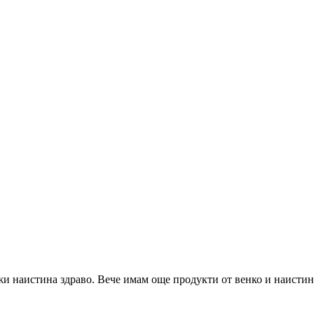
жи наистина здраво. Вече имам още продукти от венко и наистина