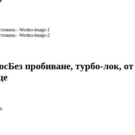
oc
Без пробиване, турбо-лок, о
ще
а