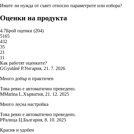
Имате ли нужда от съвет относно параметрите или избора?
Оценки на продукта
4.7
Брой оценки
(
204
)
5
165
4
32
3
5
2
1
1
1
Как работят оценките?
G
Gyuláné P.
Унгария
,
21. 7. 2026
Много добър и практичен
Това ревю е автоматично преведено.
M
Marina L.
Хърватия
,
21. 12. 2025
Много лесна настройка
Това ревю е автоматично преведено.
Р
Ралица Ц.
България
,
8. 10. 2025
Красив и удобен