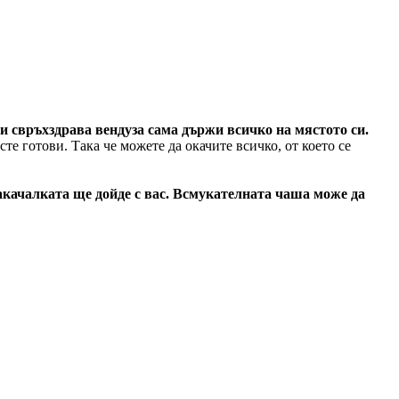
и свръхздрава вендуза сама държи всичко на мястото си.
сте готови. Така че можете да окачите всичко, от което се
закачалката ще дойде с вас. Всмукателната чаша може да