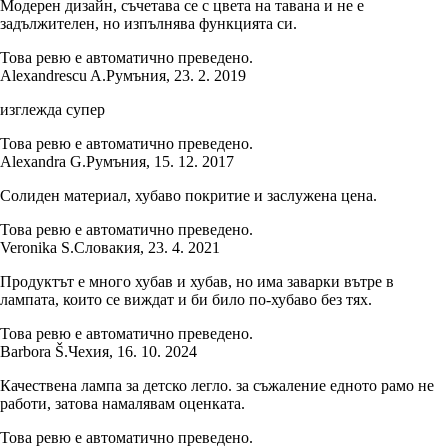
Модерен дизайн, съчетава се с цвета на тавана и не е
задължителен, но изпълнява функцията си.
Това ревю е автоматично преведено.
Alexandrescu A.
Румъния
,
23. 2. 2019
изглежда супер
Това ревю е автоматично преведено.
Alexandra G.
Румъния
,
15. 12. 2017
Солиден материал, хубаво покритие и заслужена цена.
Това ревю е автоматично преведено.
Veronika S.
Словакия
,
23. 4. 2021
Продуктът е много хубав и хубав, но има заварки вътре в
лампата, които се виждат и би било по-хубаво без тях.
Това ревю е автоматично преведено.
Barbora Š.
Чехия
,
16. 10. 2024
Качествена лампа за детско легло. за съжаление едното рамо не
работи, затова намалявам оценката.
Това ревю е автоматично преведено.