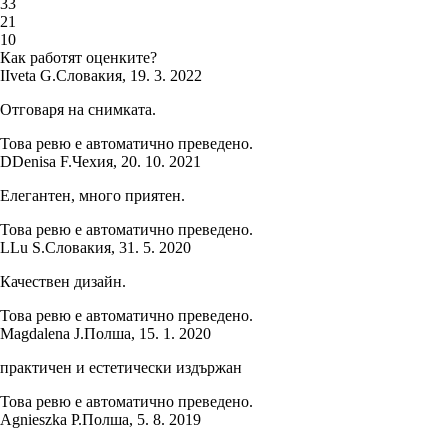
3
3
2
1
1
0
Как работят оценките?
I
Iveta G.
Словакия
,
19. 3. 2022
Отговаря на снимката.
Това ревю е автоматично преведено.
D
Denisa F.
Чехия
,
20. 10. 2021
Елегантен, много приятен.
Това ревю е автоматично преведено.
L
Lu S.
Словакия
,
31. 5. 2020
Качествен дизайн.
Това ревю е автоматично преведено.
Magdalena J.
Полша
,
15. 1. 2020
практичен и естетически издържан
Това ревю е автоматично преведено.
Agnieszka P.
Полша
,
5. 8. 2019