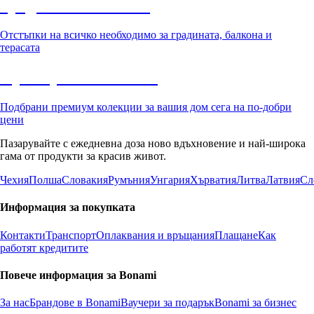
Градина с отстъпка
Отстъпки на всичко необходимо за градината, балкона и
терасата
Премиум с отстъпка
Подбрани премиум колекции за вашия дом сега на по-добри
цени
Пазарувайте с ежедневна доза ново вдъхновение и най-широка
гама от продукти за красив живот.
Чехия
Полша
Словакия
Румъния
Унгария
Хърватия
Литва
Латвия
Сл
Информация за покупката
Контакти
Транспорт
Оплаквания и връщания
Плащане
Как
работят кредитите
Повече информация за Bonami
За нас
Брандове в Bonami
Ваучери за подарък
Bonami за бизнес