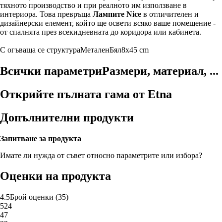
тяхното производство и при реалното им използване в
интериора. Това превръща
Лампите Nice
в отличителен и
дизайнерски елемент, който ще освети всяко ваше помещение -
от спалнята през всекидневната до коридора или кабинета.
С огъваща се структура
Метален
Бял
8x45 cm
Всички параметри
Размери, материал, ...
Открийте пълната гама от Etna
Допълнителни продукти
Запитване за продукта
Имате ли нужда от съвет относно параметрите или избора?
Оценки на продукта
4.5
Брой оценки
(
35
)
5
24
4
7