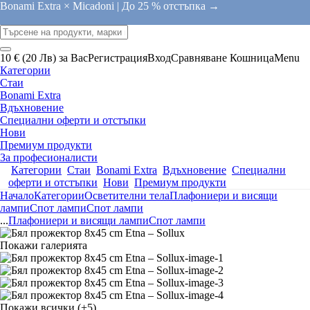
Bonami Extra × Micadoni |
До 25 % отстъпка →
10 € (20 Лв) за Вас
Регистрация
Вход
Сравняване
Кошница
Menu
Категории
Стаи
Bonami Extra
Вдъхновение
Специални оферти и отстъпки
Нови
Премиум продукти
За професионалисти
Категории
Стаи
Bonami Extra
Вдъхновение
Специални
оферти и отстъпки
Нови
Премиум продукти
Начало
Категории
Осветителни тела
Плафониери и висящи
лампи
Спот лампи
Спот лампи
...
Плафониери и висящи лампи
Спот лампи
Покажи галерията
Покажи всички
(+5)