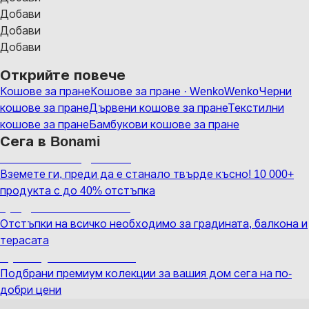
Добави
Добави
Добави
Открийте повече
Кошове за пране
Кошове за пране · Wenko
Wenko
Черни
кошове за пране
Дървени кошове за пране
Текстилни
кошове за пране
Бамбукови кошове за пране
Сега в Bonami
Summer Sale до -40%
Вземете ги, преди да е станало твърде късно! 10 000+
продукта с до 40% отстъпка
Градина с отстъпка
Отстъпки на всичко необходимо за градината, балкона и
терасата
Премиум с отстъпка
Подбрани премиум колекции за вашия дом сега на по-
добри цени