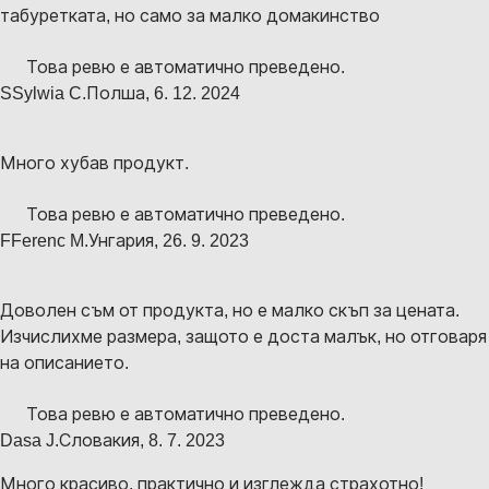
табуретката, но само за малко домакинство
Това ревю е автоматично преведено.
S
Sylwia C.
Полша
,
6. 12. 2024
Много хубав продукт.
Това ревю е автоматично преведено.
F
Ferenc M.
Унгария
,
26. 9. 2023
Доволен съм от продукта, но е малко скъп за цената.
Изчислихме размера, защото е доста малък, но отговаря
на описанието.
Това ревю е автоматично преведено.
Dasa J.
Словакия
,
8. 7. 2023
Много красиво, практично и изглежда страхотно!