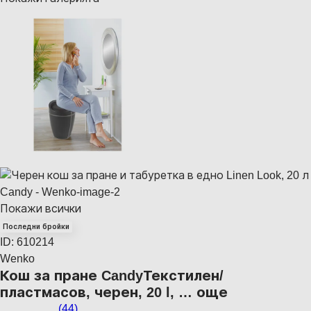
Покажи всички
Последни бройки
ID: 610214
Wenko
Кош за пране Candy
Текстилен/
пластмасов, черен, 20 l
, …
още
(
44
)