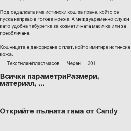
Под седалката има истински кош за пране, който се
пуска направо в готова мрежа. А междувременно служи
като удобна табуретка за козметичната масичка или за
преобличане.
Кошницата е декорирана с плат, който имитира истинска
кожа.
Текстилен/пластмасов
Черен
20 l
Всички параметри
Размери,
материал, ...
Открийте пълната гама от Candy