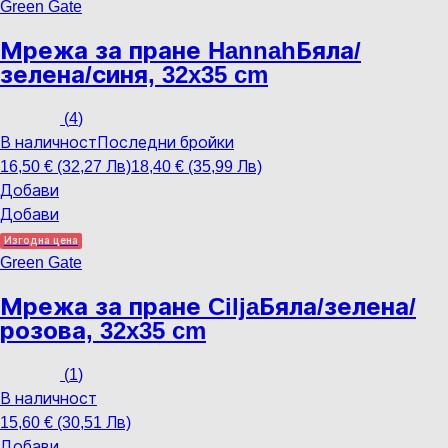
Green Gate
Мрежа за пране Hannah
Бяла/
зелена/синя, 32x35 cm
(
4
)
В наличност
Последни бройки
16,50 € (32,27 Лв)
18,40 € (35,99 Лв)
Добави
Добави
Изгодна цена
Green Gate
Мрежа за пране Cilja
Бяла/зелена/
розова, 32x35 cm
(
1
)
В наличност
15,60 € (30,51 Лв)
Добави