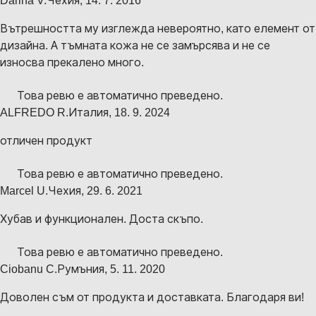
Darina V.
Чехия
,
14. 7. 2016
Вътрешността му изглежда невероятно, като елемент от
дизайна. А тъмната кожа не се замърсява и не се
износва прекалено много.
Това ревю е автоматично преведено.
ALFREDO R.
Италия
,
18. 9. 2024
отличен продукт
Това ревю е автоматично преведено.
Marcel U.
Чехия
,
29. 6. 2021
Хубав и функционален. Доста скъпо.
Това ревю е автоматично преведено.
Ciobanu C.
Румъния
,
5. 11. 2020
Доволен съм от продукта и доставката. Благодаря ви!