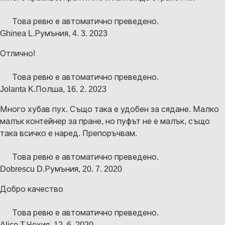
Това ревю е автоматично преведено.
Ghinea L.
Румъния
,
4. 3. 2023
Отлично!
Това ревю е автоматично преведено.
Jolanta K.
Полша
,
16. 2. 2023
Много хубав пух. Също така е удобен за сядане. Малко
малък контейнер за пране, но пуфът не е малък, също
така всичко е наред. Препоръчвам.
Това ревю е автоматично преведено.
Dobrescu D.
Румъния
,
20. 7. 2020
Добро качество
Това ревю е автоматично преведено.
Alice T.
Чехия
,
12. 6. 2020