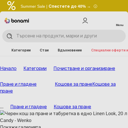
Summer Sale |
Спестете до 40% →
Menu
Категории
Стаи
Вдъхновение
Специални оферти 
Начало
Категории
Почистване и организиране
Пране и гладене
Кошове за пране
Кошове за
пране
...
Пране и гладене
Кошове за пране
Покажи галерията