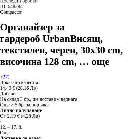
Последни бройки
ID: 648284
Compactor
Органайзер за
гардероб Urban
Висящ,
текстилен, черен, 30x30 cm,
височина 128 cm
, …
още
(
37
)
Доказано качество
14,40 € (28,16 Лв)
Добави
На склад 3 бр., ще доставим веднага
Още > 5 бр. за поръчка
Лично получаване
От 2,19 € (4,28 Лв)
·
12. – 17. 8.
Още
Доставка до адрес