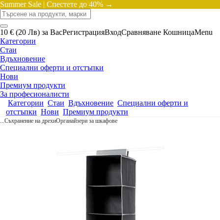
Summer Sale |
Спестете до 40% →
10 € (20 Лв) за Вас
Регистрация
Вход
Сравняване
Кошница
Menu
Категории
Стаи
Вдъхновение
Специални оферти и отстъпки
Нови
Премиум продукти
За професионалисти
Категории
Стаи
Вдъхновение
Специални оферти и
отстъпки
Нови
Премиум продукти
...
Съхранение на дрехи
Органайзери за шкафове