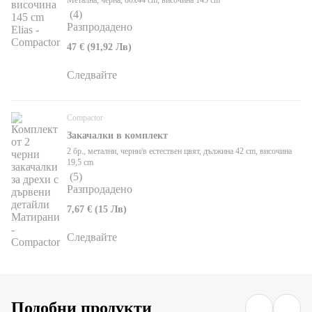
(
4
)
Разпродадено
47 € (91,92 Лв)
Следвайте
Compactor
Закачалки в комплект
2 бр., метални, черни/в естествен цвят, дължина 42 cm, височина
19,5 cm
(
5
)
Разпродадено
7,67 € (15 Лв)
Следвайте
Подобни продукти