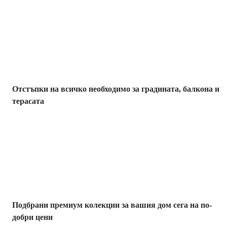
Градина с
отстъпка
Отстъпки на всичко необходимо за градината, балкона и
терасата
Премиум с
отстъпка
Подбрани премиум колекции за вашия дом сега на по-
добри цени