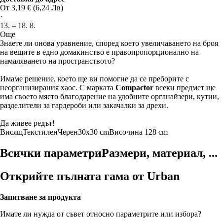
От 3,19 € (6,24 Лв)
·
13. – 18. 8.
Още
Знаете ли онова уравнение, според което увеличаването на броя
на вещите в едно домакинство е правопропорционално на
намаляването на пространството?
Имаме решение, което ще ви помогне да се преборите с
неорганизирания хаос. С марката
Compactor
всеки предмет ще
има своето място благодарение на удобните органайзери, кутии,
разделители за гардероби или закачалки за дрехи.
Да живее редът!
Висящ
Текстилен
Черен
30x30 cm
Височина 128 cm
Всички параметри
Размери, материал, ...
Открийте пълната гама от Urban
Запитване за продукта
Имате ли нужда от съвет относно параметрите или избора?