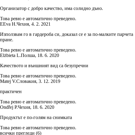
Организатор с добро качество, има солидно дъно.
Това ревю е автоматично преведено.
E
Eva H.
Чехия
,
4. 2. 2021
Използвам го в гардероба си, доказал се е за по-малките парчета
пране.
Това ревю е автоматично преведено.
Elżbieta L.
Полша
,
18. 6. 2020
Качеството и външният вид са безупречни
Това ревю е автоматично преведено.
Matej V.
Словакия
,
3. 12. 2019
практичен
Това ревю е автоматично преведено.
Ondřej P.
Чехия
,
18. 6. 2020
Продуктът е по-голям на снимката
Това ревю е автоматично преведено.
всички прегледи
(
6
)