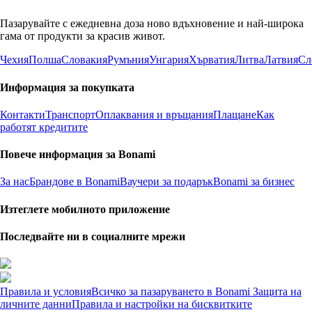
Пазарувайте с ежедневна доза ново вдъхновение и най-широка
гама от продукти за красив живот.
Чехия
Полша
Словакия
Румъния
Унгария
Хърватия
Литва
Латвия
Сл
Информация за покупката
Контакти
Транспорт
Оплаквания и връщания
Плащане
Как
работят кредитите
Повече информация за Bonami
За нас
Брандове в Bonami
Ваучери за подарък
Bonami за бизнес
Изтеглете мобилното приложение
Последвайте ни в социалните мрежи
Правила и условия
Всичко за пазаруването в Bonami
Защита на
личните данни
Правила и настройки на бисквитките