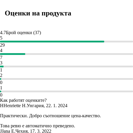
Оценки на продукта
4.7
Брой оценки
(
37
)
5
29
4
7
3
1
2
0
1
0
Как работят оценките?
H
Henriette H.
Унгария
,
22. 1. 2024
Практически. Добро съотношение цена-качество.
Това ревю е автоматично преведено.
J
Jana E.
Чехия
,
17. 3. 2022