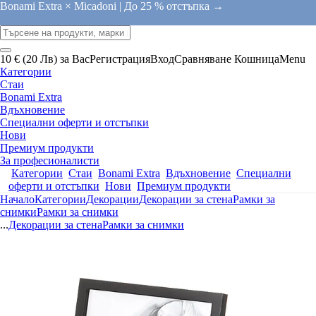
Bonami Extra × Micadoni |
До 25 % отстъпка →
10 € (20 Лв) за Вас
Регистрация
Вход
Сравняване
Кошница
Menu
Категории
Стаи
Bonami Extra
Вдъхновение
Специални оферти и отстъпки
Нови
Премиум продукти
За професионалисти
Категории
Стаи
Bonami Extra
Вдъхновение
Специални
оферти и отстъпки
Нови
Премиум продукти
Начало
Категории
Декорации
Декорации за стена
Рамки за
снимки
Рамки за снимки
...
Декорации за стена
Рамки за снимки