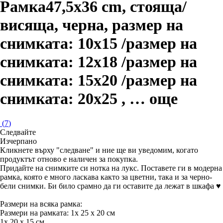
Рамка
47,5x36 cm, стояща/
висяща, черна, размер на
снимката: 10x15 /размер на
снимката: 12x18 /размер на
снимката: 15x20 /размер на
снимката: 20x25
, …
още
(
7
)
Следвайте
Изчерпанo
Кликнете върху "следване" и ние ще ви уведомим, когато
продуктът отново е наличен за покупка.
Придайте на снимките си нотка на лукс. Поставете ги в модерна
рамка, която е много ласкава както за цветни, така и за черно-
бели снимки. Би било срамно да ги оставите да лежат в шкафа ♥
Размери на всяка рамка:
Размери на рамката: 1x 25 x 20 см
1x 20 x 15 см