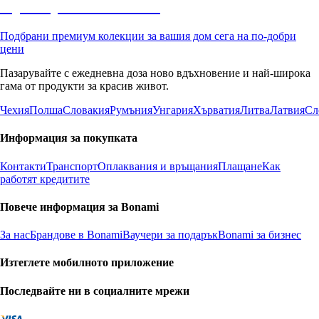
Премиум с отстъпка
Подбрани премиум колекции за вашия дом сега на по-добри
цени
Пазарувайте с ежедневна доза ново вдъхновение и най-широка
гама от продукти за красив живот.
Чехия
Полша
Словакия
Румъния
Унгария
Хърватия
Литва
Латвия
Сл
Информация за покупката
Контакти
Транспорт
Оплаквания и връщания
Плащане
Как
работят кредитите
Повече информация за Bonami
За нас
Брандове в Bonami
Ваучери за подарък
Bonami за бизнес
Изтеглете мобилното приложение
Последвайте ни в социалните мрежи