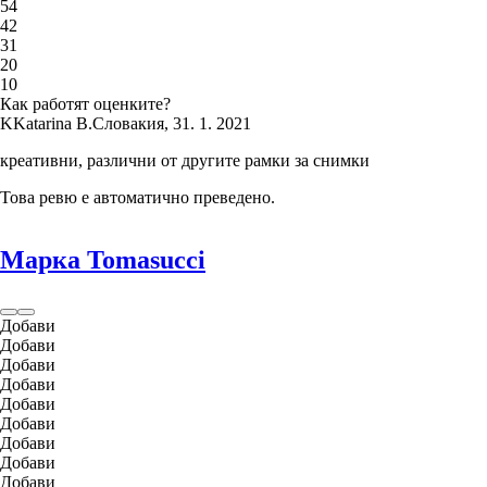
5
4
4
2
3
1
2
0
1
0
Как работят оценките?
K
Katarina B.
Словакия
,
31. 1. 2021
креативни, различни от другите рамки за снимки
Това ревю е автоматично преведено.
Марка Tomasucci
Добави
Добави
Добави
Добави
Добави
Добави
Добави
Добави
Добави