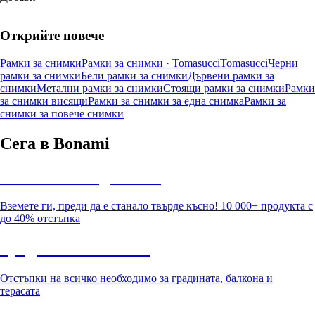
Открийте повече
Рамки за снимки
Рамки за снимки · Tomasucci
Tomasucci
Черни
рамки за снимки
Бели рамки за снимки
Дървени рамки за
снимки
Метални рамки за снимки
Стоящи рамки за снимки
Рамки
за снимки висящи
Рамки за снимки за една снимка
Рамки за
снимки за повече снимки
Сега в Bonami
Summer Sale до -40%
Вземете ги, преди да е станало твърде късно! 10 000+ продукта с
до 40% отстъпка
Градина с отстъпка
Отстъпки на всичко необходимо за градината, балкона и
терасата