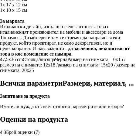
1x 17 x 12 см
1x 10 x 15 см
За марката
Италиански дизайн, изпълнен с елегантност - това е
италианският производител на мебели и аксесоари за дома
Tomasucci. Дизайнерите там се стремят да направят всеки
продукт, който проектират, не само декоративен, но и
целесъобразен. И най-важното -
да заслепява, независимо от
това в кое помещение се намира.
47,5x36 cm
Стояща/висяща
Черна
Размер на снимката: 10x15 /
размер на снимката: 12x18 /размер на снимката: 15x20 /размер на
снимката: 20x25
Всички параметри
Размери, материал, ...
Запитване за продукта
Имате ли нужда от съвет относно параметрите или избора?
Оценки на продукта
4.3
Брой оценки
(
7
)