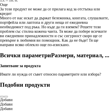
13. – 18. 8.
Още
За този продукт не може да се прилага код за отстъпка или
кредит
Много от нас искат да държат бележника, книгата, слушалките,
портфейла или лаптопа и други неща от ежедневна
необходимост под ръка. Но къде да ги вземем? Решете този
проблем със стилна кожена чанта. Тя може да побере всичките
ви ежедневни принадлежности и със сигурност скоро ще се
превърне в любимия ви помощник. Как да не бъде! Тя ще
направи всяко облекло още по-изискано.
Всички параметри
Размери, материал, ...
Запитване за продукта
Имате ли нужда от съвет относно параметрите или избора?
Подобни продукти
Добави
Добави
Добави