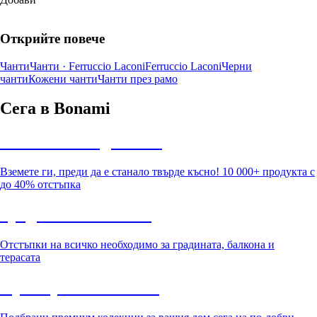
Открийте повече
Чанти
Чанти · Ferruccio Laconi
Ferruccio Laconi
Черни
чанти
Кожени чанти
Чанти през рамо
Сега в Bonami
Summer Sale до -40%
Вземете ги, преди да е станало твърде късно! 10 000+ продукта с
до 40% отстъпка
Градина с отстъпка
Отстъпки на всичко необходимо за градината, балкона и
терасата
Премиум с отстъпка