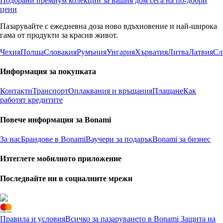
Подбрани премиум колекции за вашия дом сега на по-добри
цени
Пазарувайте с ежедневна доза ново вдъхновение и най-широка
гама от продукти за красив живот.
Чехия
Полша
Словакия
Румъния
Унгария
Хърватия
Литва
Латвия
Сл
Информация за покупката
Контакти
Транспорт
Оплаквания и връщания
Плащане
Как
работят кредитите
Повече информация за Bonami
За нас
Брандове в Bonami
Ваучери за подарък
Bonami за бизнес
Изтеглете мобилното приложение
Последвайте ни в социалните мрежи
Правила и условия
Всичко за пазаруването в Bonami
Защита на