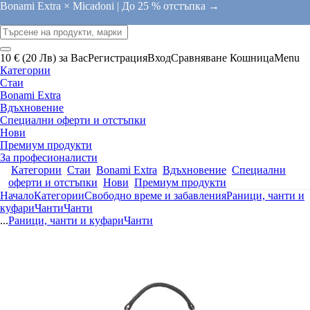
Bonami Extra × Micadoni |
До 25 % отстъпка →
10 € (20 Лв) за Вас
Регистрация
Вход
Сравняване
Кошница
Menu
Категории
Стаи
Bonami Extra
Вдъхновение
Специални оферти и отстъпки
Нови
Премиум продукти
За професионалисти
Категории
Стаи
Bonami Extra
Вдъхновение
Специални
оферти и отстъпки
Нови
Премиум продукти
Начало
Категории
Свободно време и забавления
Раници, чанти и
куфари
Чанти
Чанти
...
Раници, чанти и куфари
Чанти