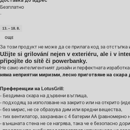
Доставка до адрес
Безплатно
·
13. – 18. 8.
ОЩЕ
За този продукт не може да се прилага код за отстъпка 
Užijte si grilování nejen v exteriéru, ale i v i
připojíte do sítě či powerbanky.
Не само интелигентният дизайн и перфектната изработка,
няма неприятни миризми, лесно приготвяне на скара 
Преференции на LotusGrill:
- Бездимна скара на дървени въглища,
- подходящ за използване на закрито или на открито (ид
- без мирис, не се образува дим или вредни вещества,
- тих вентилатор, захранван с 4 батерии АА (равномерно н
- външната стена не се нагрява, така че е безопасно дори