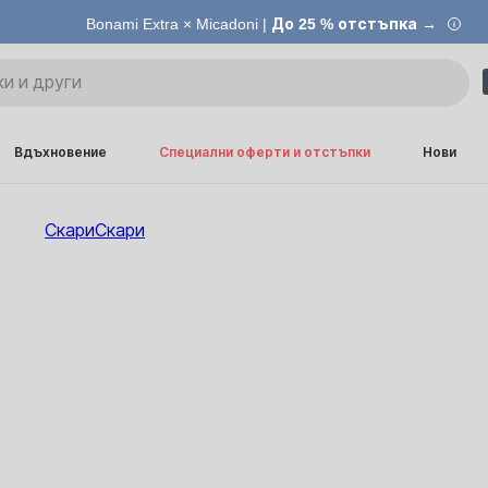
Bonami Extra × Micadoni |
До 25 % отстъпка →
Вдъхновение
Специални оферти и отстъпки
Нови
Скари
Скари