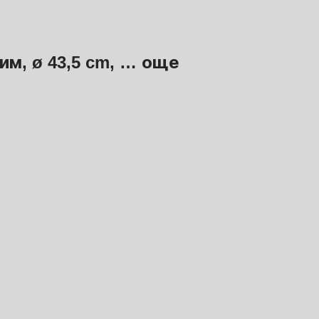
м, ø 43,5 cm
, …
още