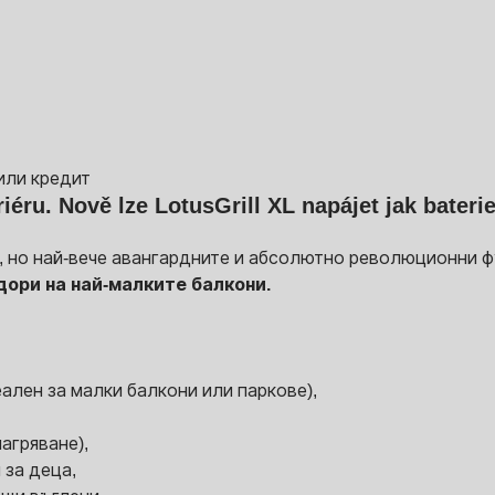
или кредит
nteriéru. Nově lze LotusGrill XL napájet jak bat
 но най-вече авангардните и абсолютно революционни фун
дори на най-малките балкони.
еален за малки балкони или паркове),
агряване),
 за деца,