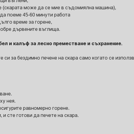
ещи въглени,
е (скарата може да се мие в съдомиялна машина),
 да поеме 45-60 минути работа
дълго време за горене,
а добре дървените въглища.
бел и калъф за лесно преместване и съхранение.
ите си за бездимно печене на скара само когато се изпол
ване.
ху нея.
 осигурите равномерно горене.
 и сте готови да печете на скара.