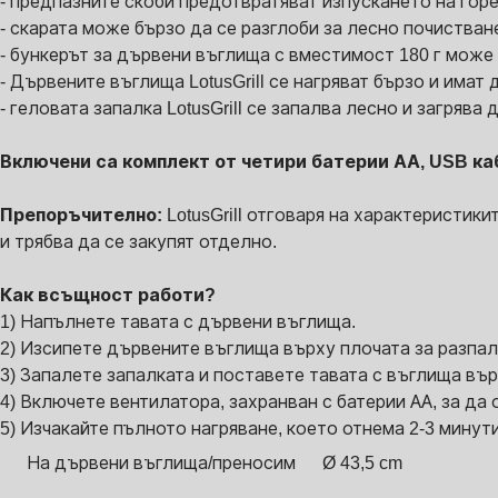
- предпазните скоби предотвратяват изпускането на гор
- скарата може бързо да се разглоби за лесно почистван
- бункерът за дървени въглища с вместимост 180 г може
- Дървените въглища LotusGrill се нагряват бързо и имат 
- геловата запалка LotusGrill се запалва лесно и загряв
Включени са комплект от четири батерии АА, USB ка
Препоръчително:
LotusGrill отговаря на характеристик
и трябва да се закупят отделно.
Как всъщност работи?
1) Напълнете тавата с дървени въглища.
2) Изсипете дървените въглища върху плочата за разпал
3) Запалете запалката и поставете тавата с въглища вър
4) Включете вентилатора, захранван с батерии АА, за да
5) Изчакайте пълното нагряване, което отнема 2-3 минути,
На дървени въглища/преносим
Ø 43,5 cm