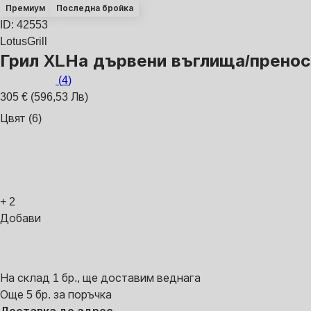
Премиум
Последна бройка
ID: 42553
LotusGrill
Грил XL
На дървени въглища/преноси
(
4
)
305 € (596,53 Лв)
Цвят (6)
+
2
Добави
На склад 1 бр., ще доставим веднага
Още 5 бр. за поръчка