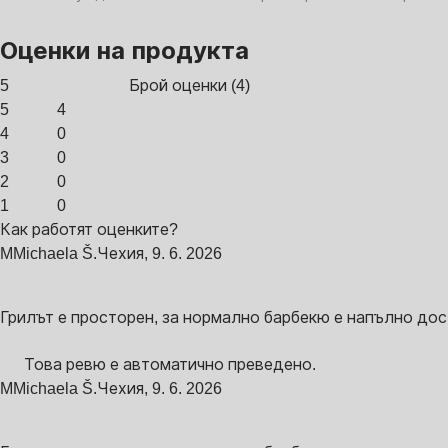
Оценки на продукта
5
Брой оценки
(
4
)
5
4
4
0
3
0
2
0
1
0
Как работят оценките?
M
Michaela Š.
Чехия
,
9. 6. 2026
Грилът е просторен, за нормално барбекю е напълно дос
Това ревю е автоматично преведено.
M
Michaela Š.
Чехия
,
9. 6. 2026