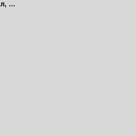
, ...