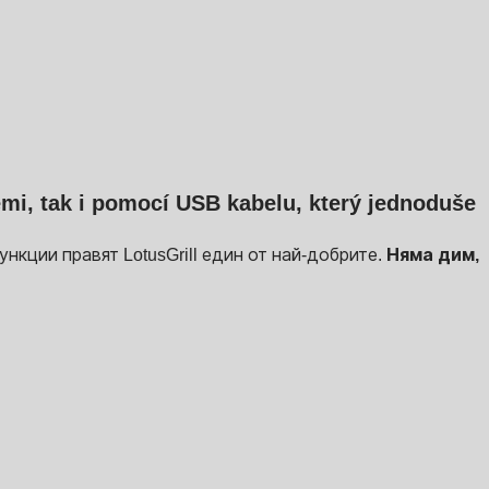
eriemi, tak i pomocí USB kabelu, který jednoduše
кции правят LotusGrill един от най-добрите.
Няма дим,