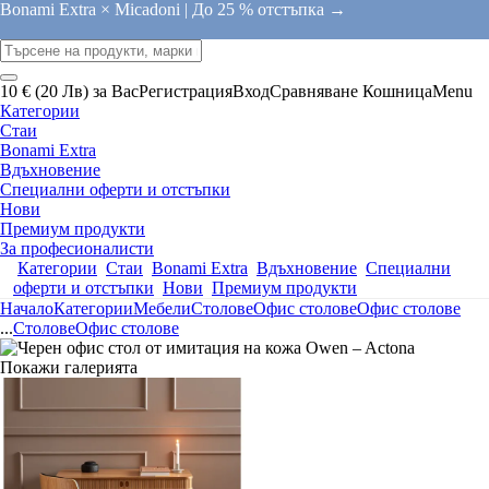
Bonami Extra × Micadoni |
До 25 % отстъпка →
10 € (20 Лв) за Вас
Регистрация
Вход
Сравняване
Кошница
Menu
Категории
Стаи
Bonami Extra
Вдъхновение
Специални оферти и отстъпки
Нови
Премиум продукти
За професионалисти
Категории
Стаи
Bonami Extra
Вдъхновение
Специални
оферти и отстъпки
Нови
Премиум продукти
Начало
Категории
Мебели
Столове
Офис столове
Офис столове
...
Столове
Офис столове
Покажи галерията