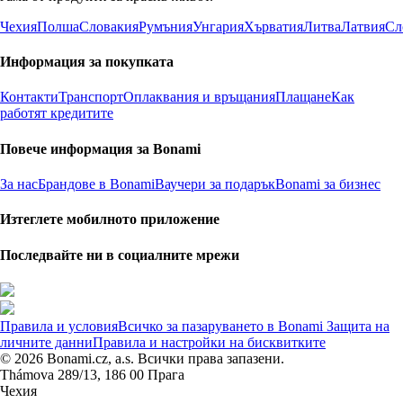
Чехия
Полша
Словакия
Румъния
Унгария
Хърватия
Литва
Латвия
Сл
Информация за покупката
Контакти
Транспорт
Оплаквания и връщания
Плащане
Как
работят кредитите
Повече информация за Bonami
За нас
Брандове в Bonami
Ваучери за подарък
Bonami за бизнес
Изтеглете мобилното приложение
Последвайте ни в социалните мрежи
Правила и условия
Всичко за пазаруването в Bonami
Защита на
личните данни
Правила и настройки на бисквитките
© 2026 Bonami.cz, a.s. Всички права запазени.
Thámova 289/13, 186 00 Прага
Чехия