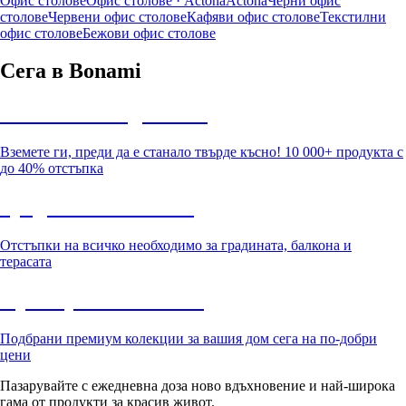
Офис столове
Офис столове · Actona
Actona
Черни офис
столове
Червени офис столове
Кафяви офис столове
Текстилни
офис столове
Бежови офис столове
Сега в Bonami
Summer Sale до -40%
Вземете ги, преди да е станало твърде късно! 10 000+ продукта с
до 40% отстъпка
Градина с отстъпка
Отстъпки на всичко необходимо за градината, балкона и
терасата
Премиум с отстъпка
Подбрани премиум колекции за вашия дом сега на по-добри
цени
Пазарувайте с ежедневна доза ново вдъхновение и най-широка
гама от продукти за красив живот.