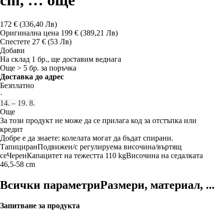
cm
, …
още
172 € (336,40 Лв)
Оригинална цена
199 € (389,21 Лв)
Спестете 27 € (53 Лв)
Добави
На склад 1 бр., ще доставим веднага
Още > 5 бр. за поръчка
Доставка до адрес
Безплатно
·
14. – 19. 8.
Още
За този продукт не може да се прилага код за отстъпка или
кредит
Добре е да знаете: колелата могат да бъдат спирани.
Тапициран
Подвижен/с регулируема височина/въртящ
се
Черен
Капацитет на тежестта 110 kg
Височина на седалката
46,5-58 cm
Всички параметри
Размери, материал, ...
Запитване за продукта