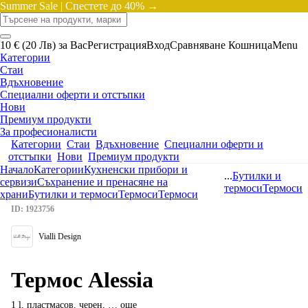
Summer Sale |
Спестете до 40% →
10 € (20 Лв) за Вас
Регистрация
Вход
Сравняване
Кошница
Menu
Категории
Стаи
Вдъхновение
Специални оферти и отстъпки
Нови
Премиум продукти
За професионалисти
Категории
Стаи
Вдъхновение
Специални оферти и
отстъпки
Нови
Премиум продукти
Начало
Категории
Кухненски прибори и
...
Бутилки и
сервизи
Съхранение и пренасяне на
термоси
Термоси
храни
Бутилки и термоси
Термоси
Термоси
ID: 1923756
Vialli Design
Термос Alessia
1 l, пластмасов, черен
, …
още