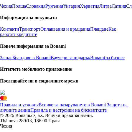
Чехия
Полша
Словакия
Румъния
Унгария
Хърватия
Литва
Латвия
Сл
Информация за покупката
Контакти
Транспорт
Оплаквания и връщания
Плащане
Как
работят кредитите
Повече информация за Bonami
За нас
Брандове в Bonami
Ваучери за подарък
Bonami за бизнес
Изтеглете мобилното приложение
Последвайте ни в социалните мрежи
Правила и условия
Всичко за пазаруването в Bonami
Защита на
личните данни
Правила и настройки на бисквитките
© 2026 Bonami.cz, a.s. Всички права запазени.
Thámova 289/13, 186 00 Прага
Чехия