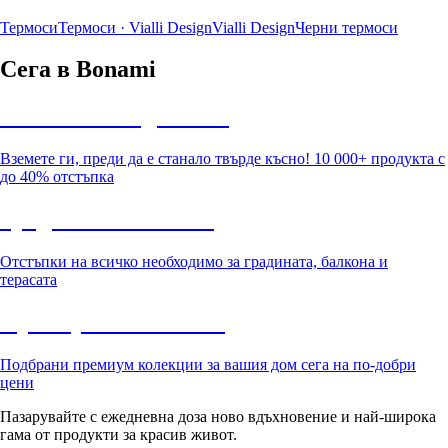
Термоси
Термоси · Vialli Design
Vialli Design
Черни термоси
Сега в Bonami
Summer Sale до -40%
Вземете ги, преди да е станало твърде късно! 10 000+ продукта с
до 40% отстъпка
Градина с отстъпка
Отстъпки на всичко необходимо за градината, балкона и
терасата
Премиум с отстъпка
Подбрани премиум колекции за вашия дом сега на по-добри
цени
Пазарувайте с ежедневна доза ново вдъхновение и най-широка
гама от продукти за красив живот.