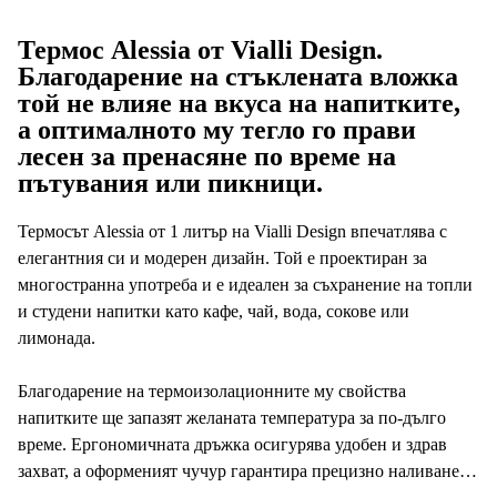
Термос Alessia от Vialli Design.
Благодарение на стъклената вложка
той не влияе на вкуса на напитките,
а оптималното му тегло го прави
лесен за пренасяне по време на
пътувания или пикници.
Термосът Alessia от 1 литър на Vialli Design впечатлява с
елегантния си и модерен дизайн. Той е проектиран за
многостранна употреба и е идеален за съхранение на топли
и студени напитки като кафе, чай, вода, сокове или
лимонада.
Благодарение на термоизолационните му свойства
напитките ще запазят желаната температура за по-дълго
време. Ергономичната дръжка осигурява удобен и здрав
захват, а оформеният чучур гарантира прецизно наливане