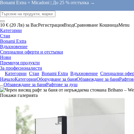
Bonami Extra × Micadoni |
До 25 % отстъпка →
10 € (20 Лв) за Вас
Регистрация
Вход
Сравняване
Кошница
Menu
Категории
Стаи
Bonami Extra
Вдъхновение
Специални оферти и отстъпки
Нови
Премиум продукти
За професионалисти
Категории
Стаи
Bonami Extra
Вдъхновение
Специални офер
Начало
Категории
Оборудване за баня
Обзавеждане за баня
Рафтов
...
Обзавеждане за баня
Рафтове за душ
Покажи галерията