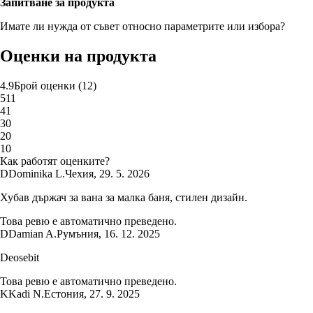
Запитване за продукта
Имате ли нужда от съвет относно параметрите или избора?
Оценки на продукта
4.9
Брой оценки
(
12
)
5
11
4
1
3
0
2
0
1
0
Как работят оценките?
D
Dominika L.
Чехия
,
29. 5. 2026
Хубав държач за вана за малка баня, стилен дизайн.
Това ревю е автоматично преведено.
D
Damian A.
Румъния
,
16. 12. 2025
Deosebit
Това ревю е автоматично преведено.
K
Kadi N.
Естония
,
27. 9. 2025