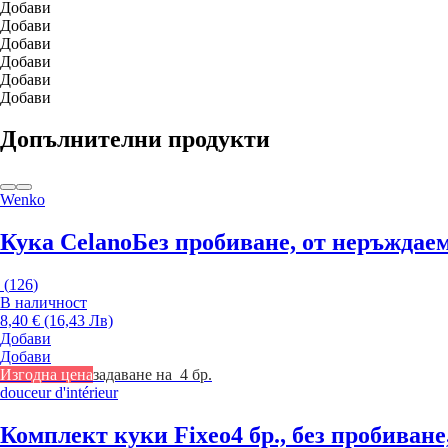
Добави
Добави
Добави
Добави
Добави
Добави
Допълнителни продукти
Wenko
Кука Celano
Без пробиване, от неръждаем
(
126
)
В наличност
8,40 € (16,43 Лв)
Добави
Добави
Изгодна цена
задаване на 4 бр.
douceur d'intérieur
Комплект куки Fixeo
4 бр., без пробиван