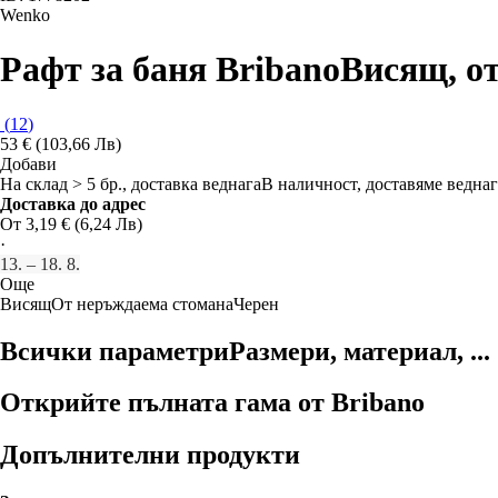
Wenko
Рафт за баня Bribano
Висящ, от
(
12
)
53 € (103,66 Лв)
Добави
На склад > 5 бр., доставка веднага
В наличност, доставяме веднаг
Доставка до адрес
От 3,19 € (6,24 Лв)
·
13. – 18. 8.
Още
Висящ
От неръждаема стомана
Черен
Всички параметри
Размери, материал, ...
Открийте пълната гама от Bribano
Допълнителни продукти