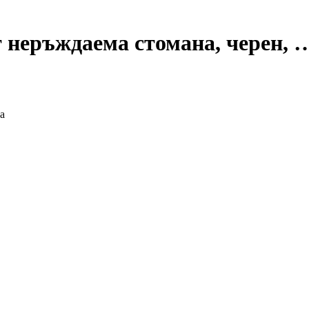
 неръждаема стомана, черен
, 
а