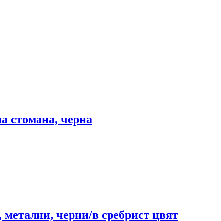
а стомана, черна
е, метални, черни/в сребрист цвят