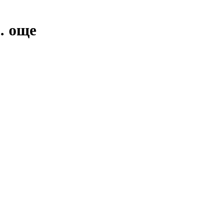
…
още