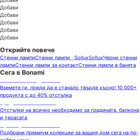
Добави
Добави
Добави
Добави
Добави
Открийте повече
Стенни лампи
Стенни лампи · Sollux
Sollux
Черни стенни
лампи
Стенни лампи за контакт
Стенни лампи в банята
Сега в Bonami
Summer Sale до -40%
Вземете ги, преди да е станало твърде късно! 10 000+
продукта с до 40% отстъпка
Градина с отстъпка
Отстъпки на всичко необходимо за градината, балкона
и терасата
Премиум с отстъпка
Подбрани премиум колекции за вашия дом сега на по-
добри цени