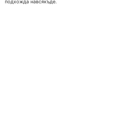
подхожда навсякъде.