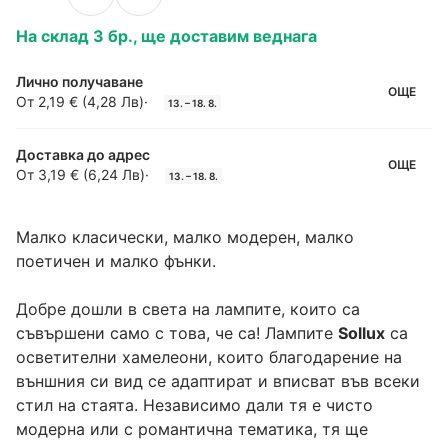
На склад 3 бр., ще доставим веднага
Лично получаване
ОЩЕ
От 2,19 € (4,28 Лв)
·
13. – 18. 8.
Доставка до адрес
ОЩЕ
От 3,19 € (6,24 Лв)
·
13. – 18. 8.
Малко класически, малко модерен, малко
поетичен и малко фънки.
Добре дошли в света на лампите, които са
съвършени само с това, че са! Лампите
Sollux
са
осветителни хамелеони, които благодарение на
външния си вид се адаптират и вписват във всеки
стил на стаята. Независимо дали тя е чисто
модерна или с романтична тематика, тя ще