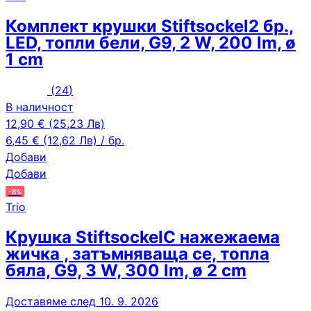
Комплект крушки Stiftsockel
2 бр.,
LED, топли бели, G9, 2 W, 200 lm, ø
1 cm
(
24
)
В наличност
12,90 € (25,23 Лв)
6,45 € (12,62 Лв) / бр.
Добави
Добави
-8%
Trio
Крушка Stiftsockel
С нажежаема
жичка , затъмняваща се, топла
бяла, G9, 3 W, 300 lm, ø 2 cm
Доставяме след 10. 9. 2026