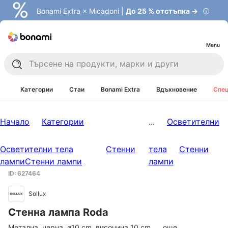
Bonami Extra × Micadoni |
До 25 % отстъпка →
Menu
Категории
Стаи
Bonami Extra
Вдъхновение
Спец
Начало
Категории
...
Осветителни
Осветителни тела
Стенни
тела
Стенни
лампи
Стенни лампи
лампи
ID: 627464
Sollux
Стенна лампа Roda
Метална, черна, ø10 cm, височина 10 cm
, …
още