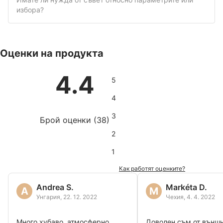
избора?
Оценки на продукта
4.4
5
4
3
Брой оценки
(
38
)
2
1
Как работят оценките?
Andrea S.
Markéta D.
A
M
Унгария
,
22. 12. 2022
Чехия
,
4. 4. 2022
Много хубаво, атмосферно.
Доволен съм от външн