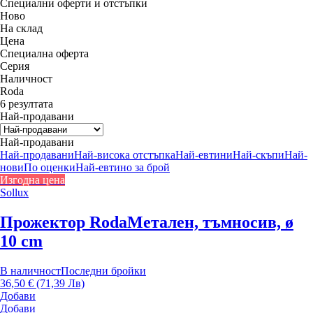
Специални оферти и отстъпки
Новo
На склад
Цена
Специална оферта
Серия
Наличност
Roda
6 резултата
Най-продавани
Най-продавани
Най-продавани
Най-висока отстъпка
Най-евтини
Най-скъпи
Най-
нови
По оценки
Най-евтино за брой
Изгодна цена
Sollux
Прожектор Roda
Метален, тъмносив, ø
10 cm
В наличност
Последни бройки
36,50 € (71,39 Лв)
Добави
Добави