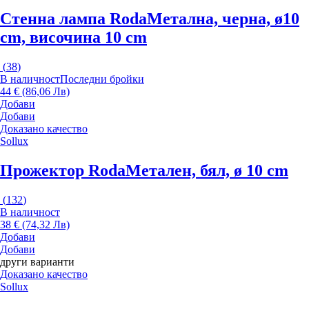
Стенна лампа Roda
Метална, черна, ø10
cm, височина 10 cm
(
38
)
В наличност
Последни бройки
44 € (86,06 Лв)
Добави
Добави
Доказано качество
Sollux
Прожектор Roda
Метален, бял, ø 10 cm
(
132
)
В наличност
38 € (74,32 Лв)
Добави
Добави
други варианти
Доказано качество
Sollux