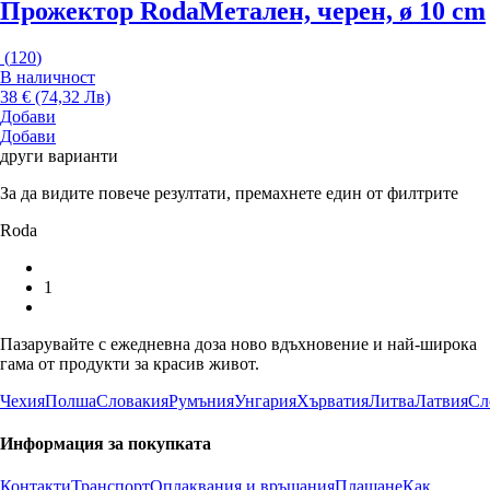
Прожектор Roda
Метален, черен, ø 10 cm
(
120
)
В наличност
38 € (74,32 Лв)
Добави
Добави
други варианти
За да видите повече резултати, премахнете един от филтрите
Roda
1
Пазарувайте с ежедневна доза ново вдъхновение и най-широка
гама от продукти за красив живот.
Чехия
Полша
Словакия
Румъния
Унгария
Хърватия
Литва
Латвия
Сл
Информация за покупката
Контакти
Транспорт
Оплаквания и връщания
Плащане
Как