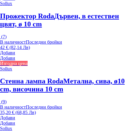
Sollux
Прожектор Roda
Дървен, в естествен
цвят, ø 10 cm
(
7
)
В наличност
Последни бройки
42 € (82,14 Лв)
Добави
Добави
Изгодна цена
Sollux
Стенна лампа Roda
Метална, сива, ø10
cm, височина 10 cm
(
9
)
В наличност
Последни бройки
35,20 € (68,85 Лв)
Добави
Добави
Sollux