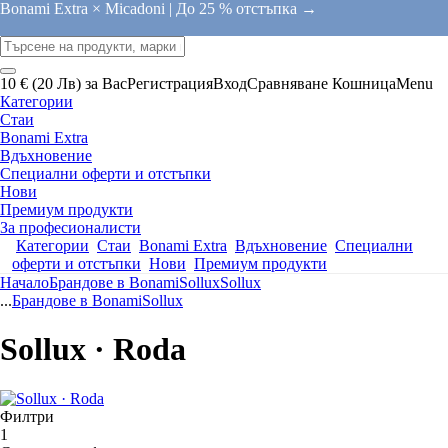
Bonami Extra × Micadoni |
До 25 % отстъпка →
10 € (20 Лв) за Вас
Регистрация
Вход
Сравняване
Кошница
Menu
Категории
Стаи
Bonami Extra
Вдъхновение
Специални оферти и отстъпки
Нови
Премиум продукти
За професионалисти
Категории
Стаи
Bonami Extra
Вдъхновение
Специални
оферти и отстъпки
Нови
Премиум продукти
Начало
Брандове в Bonami
Sollux
Sollux
...
Брандове в Bonami
Sollux
Sollux · Roda
Филтри
1