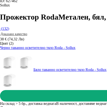
ID: 627462
Sollux
Прожектор Roda
Метален, бял,
(
132
)
Доказано качество
38 € (74,32 Лв)
Цвят (2)
Черно таванно осветително тяло Roda - Sollux
Бяло таванно осветително тяло Roda - Sollux
На склад > 5 бр., доставка веднага
В наличност, доставяме веднаг