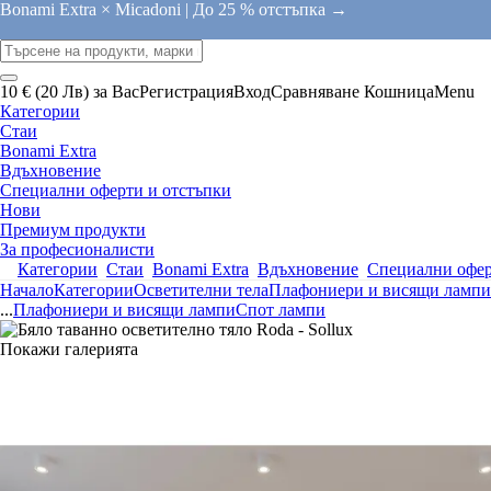
Bonami Extra × Micadoni |
До 25 % отстъпка →
10 € (20 Лв) за Вас
Регистрация
Вход
Сравняване
Кошница
Menu
Категории
Стаи
Bonami Extra
Вдъхновение
Специални оферти и отстъпки
Нови
Премиум продукти
За професионалисти
Категории
Стаи
Bonami Extra
Вдъхновение
Специални офер
Начало
Категории
Осветителни тела
Плафониери и висящи лампи
...
Плафониери и висящи лампи
Спот лампи
Покажи галерията