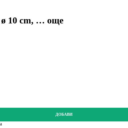
 ø 10 cm
, …
още
ДОБАВИ
а