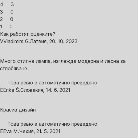
4
3
3
0
2
0
1
0
Как работят оценките?
V
Vladimirs G.
Латвия
,
20. 10. 2023
Много стилна лампа, изглежда модерна и лесна за
сглобяване.
Това ревю е автоматично преведено.
E
Erika Š.
Словакия
,
14. 6. 2021
Красив дизайн
Това ревю е автоматично преведено.
E
Eva M.
Чехия
,
21. 5. 2021