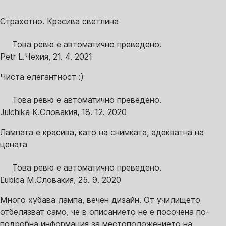
Страхотно. Красива светлина
Това ревю е автоматично преведено.
Petr L.
Чехия
,
21. 4. 2021
Чиста елегантност :)
Това ревю е автоматично преведено.
Julchika K.
Словакия
,
18. 12. 2020
Лампата е красива, като на снимката, адекватна на
цената
Това ревю е автоматично преведено.
Ľubica M.
Словакия
,
25. 9. 2020
Много хубава лампа, вечен дизайн. От училището
отбелязват само, че в описанието не е посочена по-
подробна информация за местоположението на