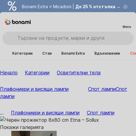
Bonami Extra × Micadoni |
До 25 % отстъпка →
Menu
Категории
Стаи
Bonami Extra
Вдъхновение
Сп
Начало
Категории
Осветителни тела
Плафониери и висящи лампи
Спот лампи
Спот
лампи
...
Плафониери и висящи лампи
Спот лампи
Покажи галерията