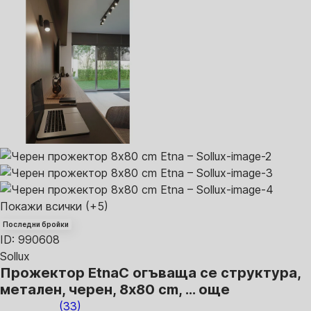
Покажи всички
(+5)
Последни бройки
ID: 990608
Sollux
Прожектор Etna
С огъваща се структура,
метален, черен, 8x80 cm
, …
още
(
33
)