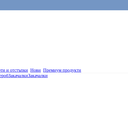
ти и отстъпки
Нови
Премиум продукти
ероб
Закачалки
Закачалки