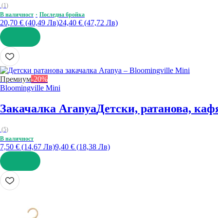
(
1
)
В наличност
Последна бройка
20,70 € (40,49 Лв)
24,40 € (47,72 Лв)
ДОБАВИ
Премиум
-20%
Bloomingville Mini
Закачалка Aranya
Детски, ратанова, каф
(
5
)
В наличност
7,50 € (14,67 Лв)
9,40 € (18,38 Лв)
ДОБАВИ