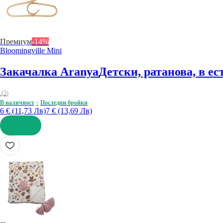
Премиум
-14%
Bloomingville Mini
Закачалка Aranya
Детски, ратанова, в е
(
5
)
В наличност
Последни бройки
6 € (11,73 Лв)
7 € (13,69 Лв)
ДОБАВИ