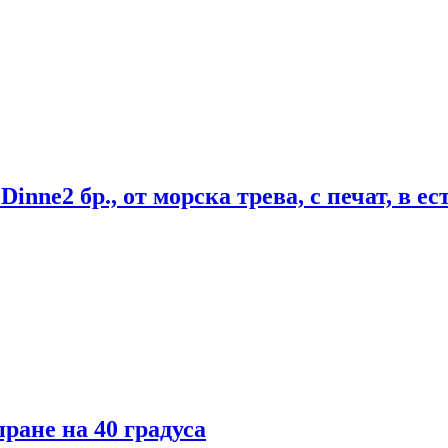
 Dinne
2 бр., от морска трева, с печат, в е
пране на 40 градуса