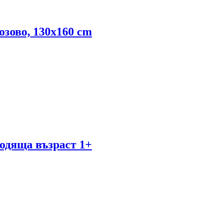
озово, 130x160 cm
одяща възраст 1+