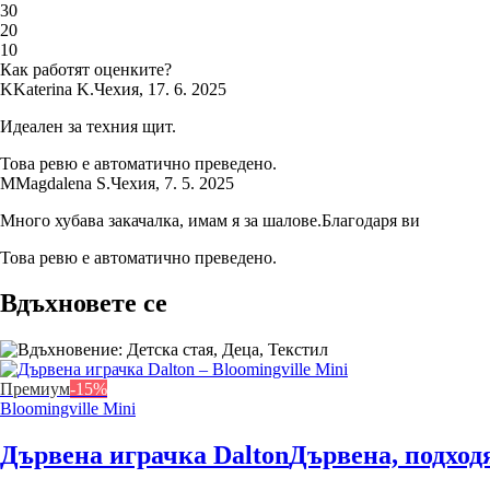
3
0
2
0
1
0
Как работят оценките?
K
Katerina K.
Чехия
,
17. 6. 2025
Идеален за техния щит.
Това ревю е автоматично преведено.
M
Magdalena S.
Чехия
,
7. 5. 2025
Много хубава закачалка, имам я за шалове.Благодаря ви
Това ревю е автоматично преведено.
Вдъхновете се
Премиум
-15%
Bloomingville Mini
Дървена играчка Dalton
Дървена, подход