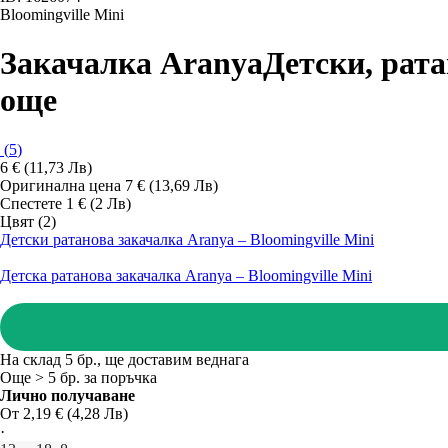
Bloomingville Mini
Закачалка Aranya
Детски, рата
още
(
5
)
6 € (11,73 Лв)
Оригинална цена
7 € (13,69 Лв)
Спестете 1 € (2 Лв)
Цвят (2)
Детски ратанова закачалка Aranya – Bloomingville Mini
Детска ратанова закачалка Aranya – Bloomingville Mini
На склад 5 бр., ще доставим веднага
Още > 5 бр. за поръчка
Лично получаване
От 2,19 € (4,28 Лв)
·