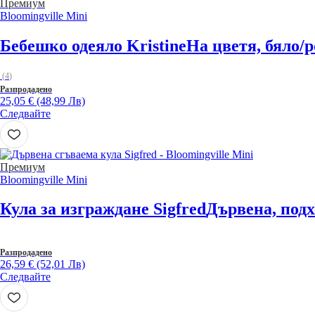
Премиум
Bloomingville Mini
Бебешко одеяло Kristine
На цветя, бяло/р
(
4
)
Разпродадено
25,05 € (48,99 Лв)
Следвайте
Премиум
Bloomingville Mini
Кула за изграждане Sigfred
Дървена, подх
Разпродадено
26,59 € (52,01 Лв)
Следвайте