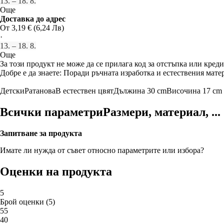
13. – 18. 8.
Още
Доставка до адрес
От 3,19 € (6,24 Лв)
·
13. – 18. 8.
Още
За този продукт не може да се прилага код за отстъпка или креди
Добре е да знаете: Поради ръчната изработка и естествения матер
Детски
Ратанова
В естествен цвят
Дължина 30 cm
Височина 17 cm
Всички параметри
Размери, материал, ...
Запитване за продукта
Имате ли нужда от съвет относно параметрите или избора?
Оценки на продукта
5
Брой оценки
(
5
)
5
5
4
0