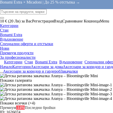
Bonami Extra × Micadoni |
До 25 % отстъпка →
10 € (20 Лв) за Вас
Регистрация
Вход
Сравняване
Кошница
Menu
Категории
Стаи
Bonami Extra
Вдъхновение
Специални оферти и отстъпки
Нови
Премиум продукти
За професионалисти
Категории
Стаи
Bonami Extra
Вдъхновение
Специални офер
Начало
Категории
Аксесоари за дома
Аксесоари за коридор и гард
...
Аксесоари за коридор и гардероб
Закачалки
Покажи галерията
Покажи всички
(+4)
Премиум
-14%
Последни бройки
ID: 1626074