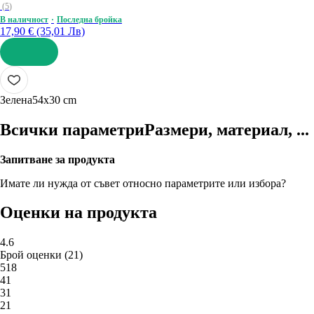
(
5
)
В наличност
Последна бройка
17,90 € (35,01 Лв)
ДОБАВИ
Зелена
54x30 cm
Всички параметри
Размери, материал, ...
Запитване за продукта
Имате ли нужда от съвет относно параметрите или избора?
Оценки на продукта
4.6
Брой оценки
(
21
)
5
18
4
1
3
1
2
1