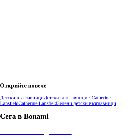
ДОБАВИ
Открийте повече
Детски възглавници
Детски възглавници · Catherine
Lansfield
Catherine Lansfield
Зелени детски възглавници
Сега в Bonami
Summer Sale до -40%