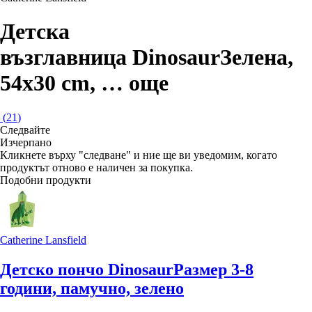
Детска
възглавница Dinosaur
Зелена,
54x30 cm
, …
още
(
21
)
Следвайте
Изчерпанo
Кликнете върху "следване" и ние ще ви уведомим, когато
продуктът отново е наличен за покупка.
Подобни продукти
Catherine Lansfield
Детско пончо Dinosaur
Размер 3-8
години, памучно, зелено