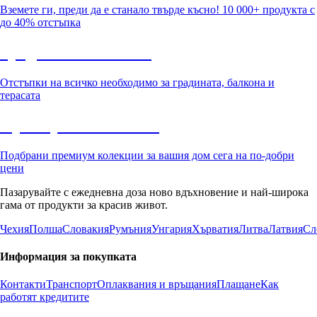
Вземете ги, преди да е станало твърде късно! 10 000+ продукта с
до 40% отстъпка
Градина с отстъпка
Отстъпки на всичко необходимо за градината, балкона и
терасата
Премиум с отстъпка
Подбрани премиум колекции за вашия дом сега на по-добри
цени
Пазарувайте с ежедневна доза ново вдъхновение и най-широка
гама от продукти за красив живот.
Чехия
Полша
Словакия
Румъния
Унгария
Хърватия
Литва
Латвия
Сл
Информация за покупката
Контакти
Транспорт
Оплаквания и връщания
Плащане
Как
работят кредитите