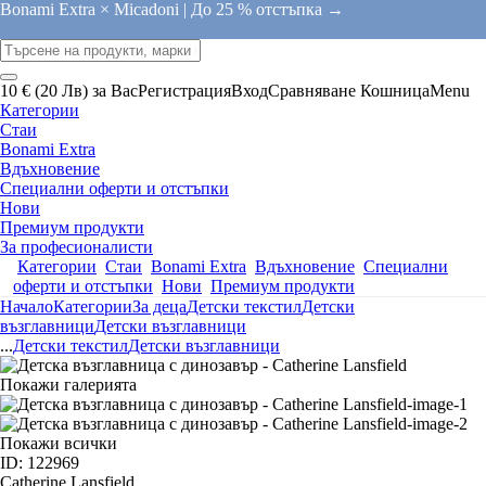
Bonami Extra × Micadoni |
До 25 % отстъпка →
10 € (20 Лв) за Вас
Регистрация
Вход
Сравняване
Кошница
Menu
Категории
Стаи
Bonami Extra
Вдъхновение
Специални оферти и отстъпки
Нови
Премиум продукти
За професионалисти
Категории
Стаи
Bonami Extra
Вдъхновение
Специални
оферти и отстъпки
Нови
Премиум продукти
Начало
Категории
За деца
Детски текстил
Детски
възглавници
Детски възглавници
...
Детски текстил
Детски възглавници
Покажи галерията
Покажи всички
ID: 122969
Catherine Lansfield