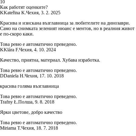
1
0
Как работят оценките?
K
Kateřina K.
Чехия
,
3. 2. 2025
Красива и изискана възглавница за любителите на динозаври.
Само на снимката зеленият нюанс е ментов, но в реалния живот
е по-скоро каки.
Това ревю е автоматично преведено.
K
Klára F.
Чехия
,
4. 10. 2024
Качество, приятна, материал. Хубава изработка.
Това ревю е автоматично преведено.
D
Daniela H.
Чехия
,
17. 10. 2018
красива голяма възглавница
Това ревю е автоматично преведено.
Trafny Ł.
Полша
,
9. 8. 2018
Ярки цветове, добро качество
Това ревю е автоматично преведено.
Miriama T.
Чехия
,
18. 7. 2018