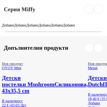
Серия Miffy
Добави
Добави
Добави
Добави
Добави
Добави
Допълнителни продукти
Нов продукт
Нов продук
OYOY Mini
Mepal
Детски
Детски 
постелки Mushroom
Силиконова,
Dutch
П
43x35,5 cm
В наличнос
18,40 € (35
В наличност
Добави
22 € (43,03 Лв)