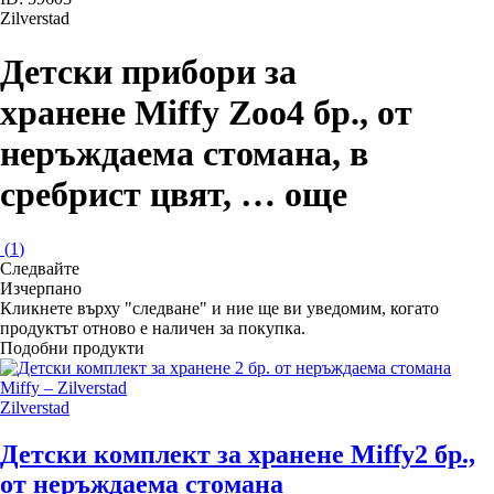
Zilverstad
Детски прибори за
хранене Miffy Zoo
4 бр., от
неръждаема стомана, в
сребрист цвят
, …
още
(
1
)
Следвайте
Изчерпанo
Кликнете върху "следване" и ние ще ви уведомим, когато
продуктът отново е наличен за покупка.
Подобни продукти
Zilverstad
Детски комплект за хранене Miffy
2 бр.,
от неръждаема стомана