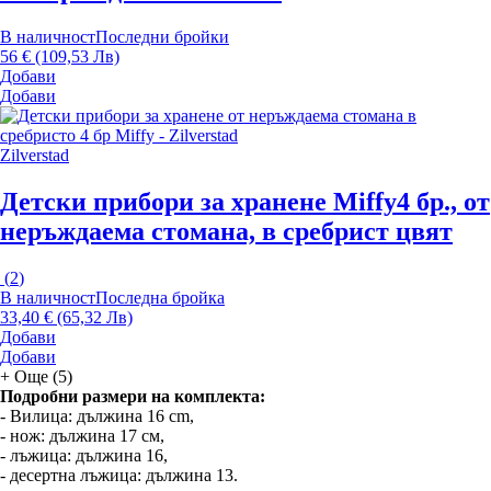
В наличност
Последни бройки
56 € (109,53 Лв)
Добави
Добави
Zilverstad
Детски прибори за хранене Miffy
4 бр., от
неръждаема стомана, в сребрист цвят
(
2
)
В наличност
Последна бройка
33,40 € (65,32 Лв)
Добави
Добави
+
Още (5)
Подробни размери на комплекта:
- Вилица: дължина 16 cm,
- нож: дължина 17 см,
- лъжица: дължина 16,
- десертна лъжица: дължина 13.