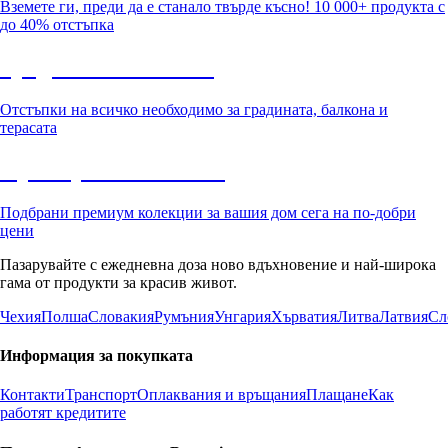
Вземете ги, преди да е станало твърде късно! 10 000+ продукта с
до 40% отстъпка
Градина с отстъпка
Отстъпки на всичко необходимо за градината, балкона и
терасата
Премиум с отстъпка
Подбрани премиум колекции за вашия дом сега на по-добри
цени
Пазарувайте с ежедневна доза ново вдъхновение и най-широка
гама от продукти за красив живот.
Чехия
Полша
Словакия
Румъния
Унгария
Хърватия
Литва
Латвия
Сл
Информация за покупката
Контакти
Транспорт
Оплаквания и връщания
Плащане
Как
работят кредитите