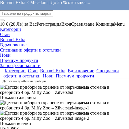
Bonami Extra × Micadoni |
До 25 % отстъпка →
10 € (20 Лв) за Вас
Регистрация
Вход
Сравняване
Кошница
Menu
Категории
Стаи
Bonami Extra
Вдъхновение
Специални оферти и отстъпки
Нови
Премиум продукти
За професионалисти
Категории
Стаи
Bonami Extra
Вдъхновение
Специални
оферти и отстъпки
Нови
Премиум продукти
...
Детска посуда
Детски прибори
Покажи галерията
Покажи всички
ID: 59603