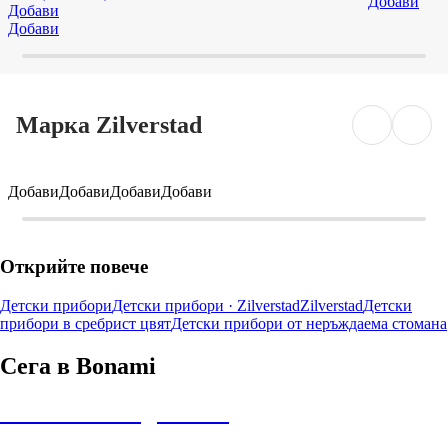
Добави
Добави
Добави
Марка Zilverstad
Добави
Добави
Добави
Добави
Открийте повече
Детски прибори
Детски прибори · Zilverstad
Zilverstad
Детски
прибори в сребрист цвят
Детски прибори от неръждаема стомана
Сега в Bonami
Summer Sale до -40%