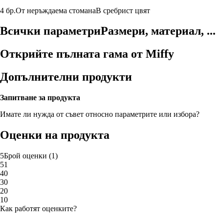
4 бр.
От неръждаема стомана
В сребрист цвят
Всички параметри
Размери, материал, ...
Открийте пълната гама от Miffy
Допълнителни продукти
Запитване за продукта
Имате ли нужда от съвет относно параметрите или избора?
Оценки на продукта
5
Брой оценки
(
1
)
5
1
4
0
3
0
2
0
1
0
Как работят оценките?