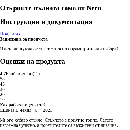
Открийте пълната гама от Nero
Инструкции и документация
Поддръжка
Запитване за продукта
Имате ли нужда от съвет относно параметрите или избора?
Оценки на продукта
4.7
Брой оценки
(
11
)
5
8
4
3
3
0
2
0
1
0
Как работят оценките?
L
Lukáš L.
Чехия
,
4. 4. 2021
Много хубаво стъкло. Стъклото е приятно топло. Латето
изглежда чудесно, а посетителите са възхитени от дизайна.