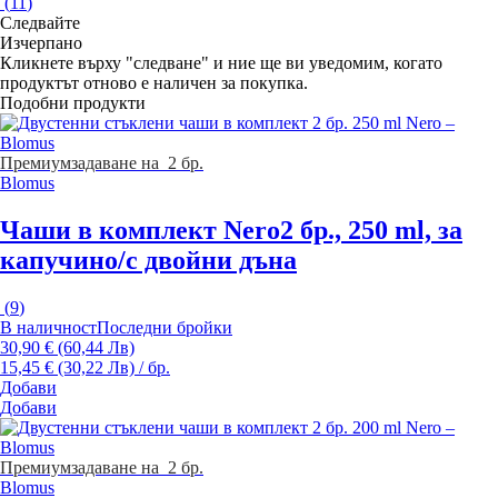
(
11
)
Следвайте
Изчерпанo
Кликнете върху "следване" и ние ще ви уведомим, когато
продуктът отново е наличен за покупка.
Подобни продукти
Премиум
задаване на 2 бр.
Blomus
Чаши в комплект Nero
2 бр., 250 ml, за
капучино/с двойни дъна
(
9
)
В наличност
Последни бройки
30,90 € (60,44 Лв)
15,45 € (30,22 Лв) / бр.
Добави
Добави
Премиум
задаване на 2 бр.
Blomus