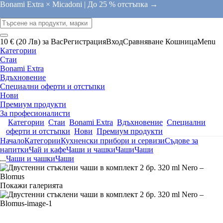
Bonami Extra × Micadoni |
До 25 % отстъпка →
10 € (20 Лв) за Вас
Регистрация
Вход
Сравняване
Кошница
Menu
Категории
Стаи
Bonami Extra
Вдъхновение
Специални оферти и отстъпки
Нови
Премиум продукти
За професионалисти
Категории
Стаи
Bonami Extra
Вдъхновение
Специални
оферти и отстъпки
Нови
Премиум продукти
Начало
Категории
Кухненски прибори и сервизи
Съдове за
напитки
Чай и кафе
Чаши и чашки
Чаши
Чаши
...
Чаши и чашки
Чаши
Покажи галерията