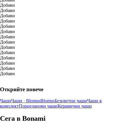
Добави
Добави
Добави
Добави
Добави
Добави
Добави
Добави
Добави
Добави
Добави
Добави
Добави
Добави
Открийте повече
Чаши
Чаши · Blomus
Blomus
Безцветни чаши
Чаши в
комплект
Порцеланови чаши
Керамични чаши
Сега в Bonami