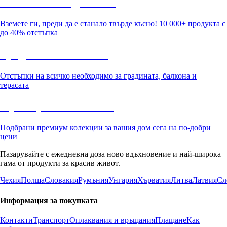
Summer Sale до -40%
Вземете ги, преди да е станало твърде късно! 10 000+ продукта с
до 40% отстъпка
Градина с отстъпка
Отстъпки на всичко необходимо за градината, балкона и
терасата
Премиум с отстъпка
Подбрани премиум колекции за вашия дом сега на по-добри
цени
Пазарувайте с ежедневна доза ново вдъхновение и най-широка
гама от продукти за красив живот.
Чехия
Полша
Словакия
Румъния
Унгария
Хърватия
Литва
Латвия
Сл
Информация за покупката
Контакти
Транспорт
Оплаквания и връщания
Плащане
Как