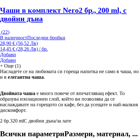
Чаши в комплект Nero
2 бр., 200 ml, с
двойни дъна
(
22
)
В наличност
Последни бройки
28,90 € (56,52 Лв)
14,45 € (28,26 Лв) / бр.
Добави
Добави
+
Още (1)
Насладете се на любимата си гореща напитка не само в чаша, но
и в
елегантна чаша
.
Двойната чаша
е много повече от впечатляващ ефект. То
образува изолационен слой, който ви позволява да се
наслаждавате на горещото си кафе, без да усещате и най-малкия
дискомфорт.
2 бр.
320 ml
С двойни дъна/за лате
Всички параметри
Размери, материал, ...