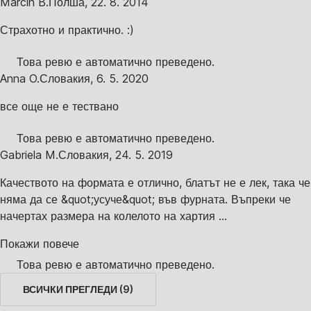
Marcin B.
Полша
,
22. 8. 2014
Страхотно и практично. :)
Това ревю е автоматично преведено.
Anna O.
Словакия
,
6. 5. 2020
все още не е тествано
Това ревю е автоматично преведено.
Gabriela M.
Словакия
,
24. 5. 2019
Качеството на формата е отлично, блатът не е лек, така че
няма да се &quot;усуче&quot; във фурната. Въпреки че
начертах размера на колелото на хартия ...
Покажи повече
Това ревю е автоматично преведено.
ВСИЧКИ ПРЕГЛЕДИ
(
9
)