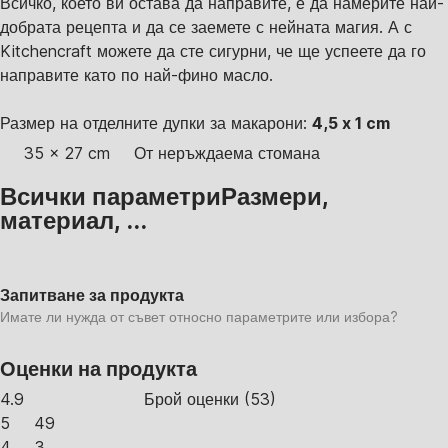
Всичко, което ви остава да направите, е да намерите най-
добрата рецепта и да се заемете с нейната магия. А с
Kitchencraft можете да сте сигурни, че ще успеете да го
направите като по най-фино масло.
Размер на отделните дупки за макарони:
4,5 x 1 cm
35 x 27 cm
От неръждаема стомана
Всички параметри
Размери,
материал, ...
Запитване за продукта
Имате ли нужда от съвет относно параметрите или избора?
Оценки на продукта
4.9
Брой оценки
(
53
)
5
49
4
3