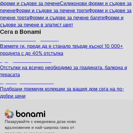
форми и съдове за печене
Силиконови форми и съдове за
печене
Форми и съдове за печене торти
Форми и съдове за
печене торта
Форми и съдове за печене багети
Форми и
съдове за печене в златист цвят
Сега в Bonami
Summer Sale до -40%
Вземете ги, преди да е станало твърде късно! 10 000+
продукта с до 40% отстъпка
Градина с отстъпка
Отстъпки на всичко необходимо за градината, балкона и
терасата
Премиум с отстъпка
Подбрани премиум колекции за вашия дом сега на по-
добри цени
Пазарувайте с ежедневна доза ново
вдъхновение и най-широка гама от