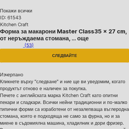
Покажи всички
ID: 61543
Kitchen Craft
Форма за макарони Master Class
35 x 27 cm,
от неръждаема стомана
, …
още
(
53
)
СЛЕДВАЙТЕ
Изчерпанo
Кликнете върху "следване" и ние ще ви уведомим, когато
продуктът отново е наличен за покупка.
Печете с английската марка Kitchen Craft като опитни
пекари и сладкари. Всички нейни традиционни и по-малко
типични форми са изработени от незалепваща въглеродна
стомана, която е подходяща не само за фурна, но и за
миене в съдомиялна машина, хладилник и дори фризер.