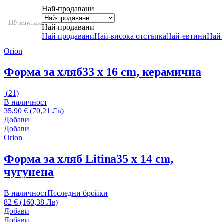
Най-продавани
119 резултата
Най-продавани
Най-продавани
Най-висока отстъпка
Най-евтини
Най
Orion
Форма за хляб
33 x 16 cm, керамична
(
21
)
В наличност
35,90 € (70,21 Лв)
Добави
Добави
Orion
Форма за хляб Litina
35 x 14 cm,
чугунена
В наличност
Последни бройки
82 € (160,38 Лв)
Добави
Добави