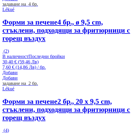
задаване на 4 бр.
Lékué
Форми за печене
4 бр., ø 9,5 cm,
стъклени, подходящи за фритюрници с
горещ въздух
(
2
)
В наличност
Последни бройки
30,40 € (59,46 Лв)
7,60 € (14,86 Лв) / бр.
Добави
Добави
задаване на 2 бр.
Lékué
Форми за печене
2 бр., 20 x 9,5 cm,
стъклени, подходящи за фритюрници с
горещ въздух
(
4
)