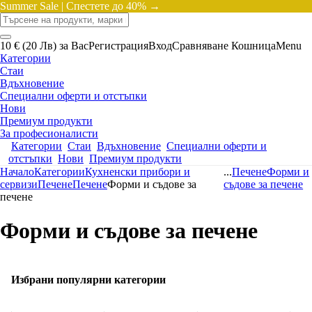
Summer Sale |
Спестете до 40% →
10 € (20 Лв) за Вас
Регистрация
Вход
Сравняване
Кошница
Menu
Категории
Стаи
Вдъхновение
Специални оферти и отстъпки
Нови
Премиум продукти
За професионалисти
Категории
Стаи
Вдъхновение
Специални оферти и
отстъпки
Нови
Премиум продукти
Начало
Категории
Кухненски прибори и
...
Печене
Форми и
сервизи
Печене
Печене
Форми и съдове за
съдове за печене
печене
Форми и съдове за печене
Избрани популярни категории