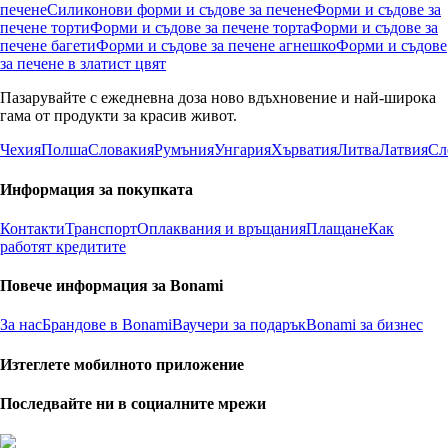
печене
Силиконови форми и съдове за печене
Форми и съдове за
печене торти
Форми и съдове за печене торта
Форми и съдове за
печене багети
Форми и съдове за печене агнешко
Форми и съдове
за печене в златист цвят
Пазарувайте с ежедневна доза ново вдъхновение и най-широка
гама от продукти за красив живот.
Чехия
Полша
Словакия
Румъния
Унгария
Хърватия
Литва
Латвия
Сл
Информация за покупката
Контакти
Транспорт
Оплаквания и връщания
Плащане
Как
работят кредитите
Повече информация за Bonami
За нас
Брандове в Bonami
Ваучери за подарък
Bonami за бизнес
Изтеглете мобилното приложение
Последвайте ни в социалните мрежи