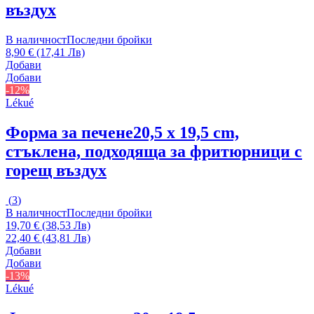
въздух
В наличност
Последни бройки
8,90 € (17,41 Лв)
Добави
Добави
-12%
Lékué
Форма за печене
20,5 x 19,5 cm,
стъклена, подходяща за фритюрници с
горещ въздух
(
3
)
В наличност
Последни бройки
19,70 € (38,53 Лв)
22,40 € (43,81 Лв)
Добави
Добави
-13%
Lékué