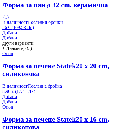
Форма за пай
ø 32 cm, керамична
(
1
)
В наличност
Последни бройки
56 € (109,53 Лв)
Добави
Добави
други варианти
+ Диаметър (3)
Orion
Форма за печене Statek
20 x 20 cm,
силиконова
В наличност
Последна бройка
8,90 € (17,41 Лв)
Добави
Добави
Orion
Форма за печене Statek
20 x 16 cm,
силиконова