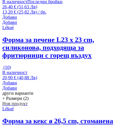
В наличност
Последни бройки
26,40 € (51,63 Лв)
13,20 € (25,82 Лв) / бр.
Добави
Добави
Lékué
Форма за печене L
23 x 23 cm,
силиконова, подходяща за
фритюрници с горещ въздух
(
10
)
В наличност
20,90 € (40,88 Лв)
Добави
Добави
други варианти
+ Размери (2)
Нов продукт
Lékué
Форма за кекс
ø 26,5 cm, стоманена