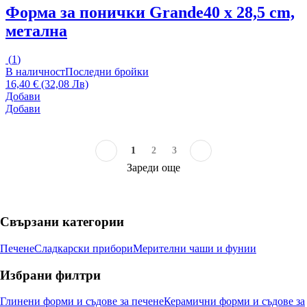
Форма за понички Grande
40 x 28,5 cm,
метална
(
1
)
В наличност
Последни бройки
16,40 € (32,08 Лв)
Добави
Добави
1
2
3
Зареди още
Свързани категории
Печене
Сладкарски прибори
Мерителни чаши и фунии
Избрани филтри
Глинени форми и съдове за печене
Керамични форми и съдове за