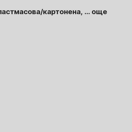
ластмасова/картонена
, …
още