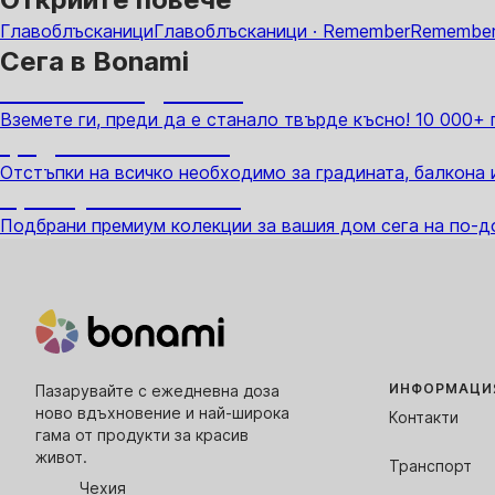
Главоблъсканици
Главоблъсканици · Remember
Remembe
Сега в Bonami
Summer Sale до -40%
Вземете ги, преди да е станало твърде късно! 10 000+
Градина с отстъпка
Отстъпки на всичко необходимо за градината, балкона 
Премиум с отстъпка
Подбрани премиум колекции за вашия дом сега на по-д
ИНФОРМАЦИЯ
Пазарувайте с ежедневна доза
ново вдъхновение и най-широка
Контакти
гама от продукти за красив
живот.
Транспорт
Чехия