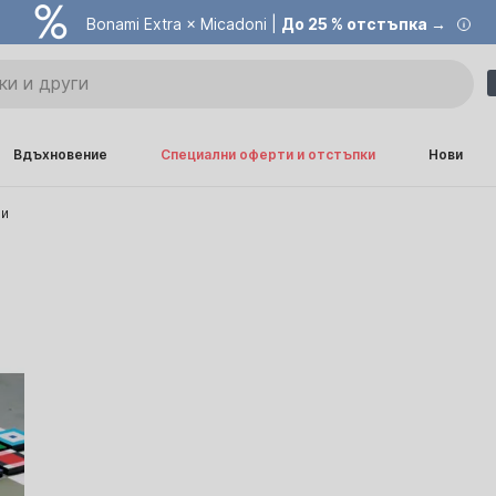
Bonami Extra × Micadoni |
До 25 % отстъпка →
Вдъхновение
Специални оферти и отстъпки
Нови
ци