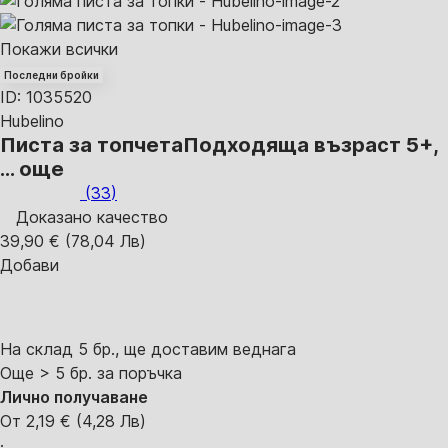
Покажи всички
Последни бройки
ID: 1035520
Hubelino
Писта за топчета
Подходяща възраст 5+
,
…
още
(
33
)
Доказано качество
39,90 € (78,04 Лв)
Добави
На склад 5 бр., ще доставим веднага
Още > 5 бр. за поръчка
Лично получаване
От 2,19 € (4,28 Лв)
·