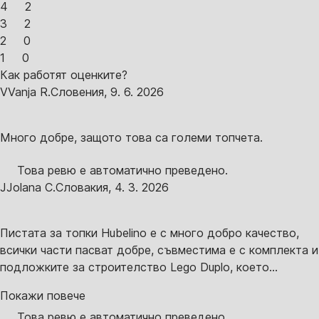
4
2
3
2
2
0
1
0
Как работят оценките?
V
Vanja R.
Словения
,
9. 6. 2026
Много добре, защото това са големи топчета.
Това ревю е автоматично преведено.
J
Jolana C.
Словакия
,
4. 3. 2026
Пистата за топки Hubelino е с много добро качество,
всички части пасват добре, съвместима е с комплекта и
подложките за строителство Lego Duplo, което...
Покажи повече
Това ревю е автоматично преведено.