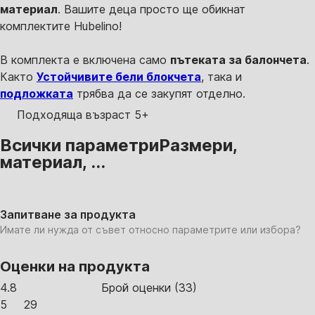
материал
. Вашите деца просто ще обикнат
комплектите Hubelino!
В комплекта е включена само
пътеката за балончета
.
Както
Устойчивите бели блокчета
, така и
подложката
трябва да се закупят отделно.
Подходяща възраст 5+
Всички параметри
Размери,
материал, ...
Запитване за продукта
Имате ли нужда от съвет относно параметрите или избора?
Оценки на продукта
4.8
Брой оценки
(
33
)
5
29