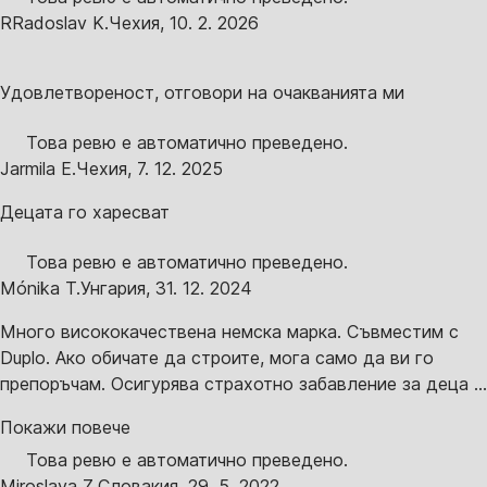
R
Radoslav K.
Чехия
,
10. 2. 2026
Удовлетвореност, отговори на очакванията ми
Това ревю е автоматично преведено.
Jarmila E.
Чехия
,
7. 12. 2025
Децата го харесват
Това ревю е автоматично преведено.
Mónika T.
Унгария
,
31. 12. 2024
Много висококачествена немска марка. Съвместим с
Duplo. Ако обичате да строите, мога само да ви го
препоръчам. Осигурява страхотно забавление за деца ...
Покажи повече
Това ревю е автоматично преведено.
Miroslava Z.
Словакия
,
29. 5. 2022