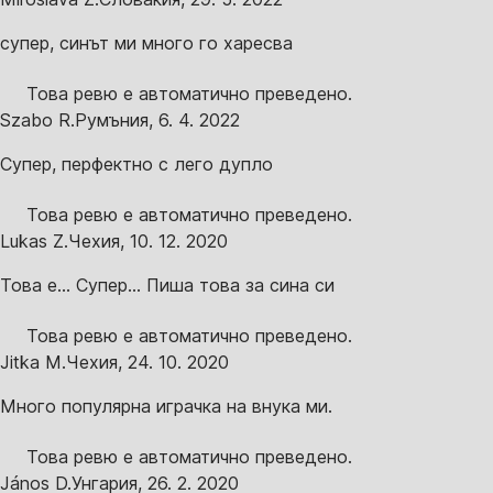
супер, синът ми много го харесва
Това ревю е автоматично преведено.
Szabo R.
Румъния
,
6. 4. 2022
Супер, перфектно с лего дупло
Това ревю е автоматично преведено.
Lukas Z.
Чехия
,
10. 12. 2020
Това е... Супер... Пиша това за сина си
Това ревю е автоматично преведено.
Jitka M.
Чехия
,
24. 10. 2020
Много популярна играчка на внука ми.
Това ревю е автоматично преведено.
János D.
Унгария
,
26. 2. 2020