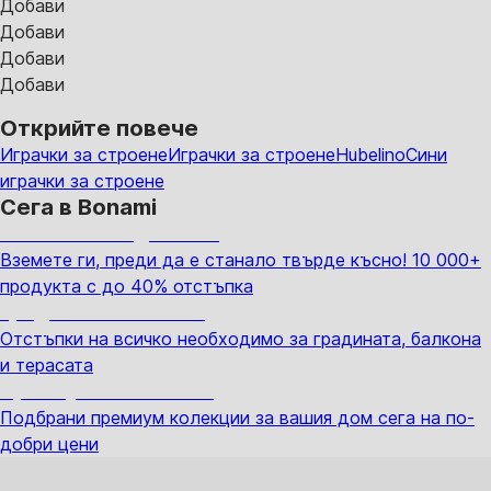
Добави
Добави
Добави
Добави
Открийте повече
Играчки за строене
Играчки за строене
Hubelino
Сини
играчки за строене
Сега в Bonami
Summer Sale до -40%
Вземете ги, преди да е станало твърде късно! 10 000+
продукта с до 40% отстъпка
Градина с отстъпка
Отстъпки на всичко необходимо за градината, балкона
и терасата
Премиум с отстъпка
Подбрани премиум колекции за вашия дом сега на по-
добри цени