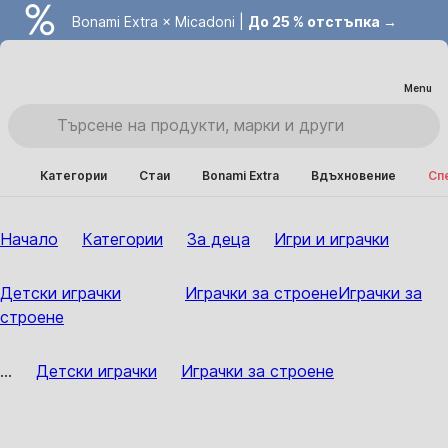
Bonami Extra × Micadoni |
До 25 % отстъпка →
Menu
Категории
Стаи
Bonami Extra
Вдъхновение
Сп
Начало
Категории
За деца
Игри и играчки
Детски играчки
Играчки за строене
Играчки за
строене
...
Детски играчки
Играчки за строене