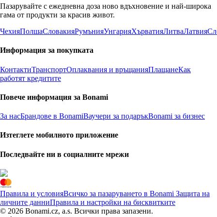
Пазарувайте с ежедневна доза ново вдъхновение и най-широка
гама от продукти за красив живот.
Чехия
Полша
Словакия
Румъния
Унгария
Хърватия
Литва
Латвия
Сл
Информация за покупката
Контакти
Транспорт
Оплаквания и връщания
Плащане
Как
работят кредитите
Повече информация за Bonami
За нас
Брандове в Bonami
Ваучери за подарък
Bonami за бизнес
Изтеглете мобилното приложение
Последвайте ни в социалните мрежи
Правила и условия
Всичко за пазаруването в Bonami
Защита на
личните данни
Правила и настройки на бисквитките
© 2026 Bonami.cz, a.s. Всички права запазени.