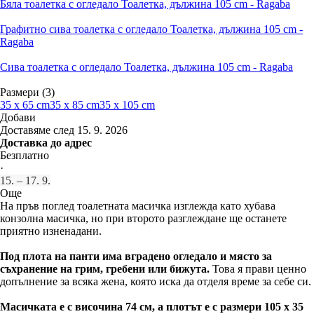
Бяла тоалетка с огледало Тоалетка, дължина 105 cm - Ragaba
Графитно сива тоалетка с огледало Тоалетка, дължина 105 cm -
Ragaba
Сива тоалетка с огледало Тоалетка, дължина 105 cm - Ragaba
Размери (3)
35 x 65 cm
35 x 85 cm
35 x 105 cm
Добави
Доставяме след 15. 9. 2026
Доставка до адрес
Безплатно
·
15. – 17. 9.
Още
На пръв поглед тоалетната масичка изглежда като хубава
конзолна масичка, но при второто разглеждане ще останете
приятно изненадани.
Под плота на панти има вградено огледало и място за
съхранение на грим, гребени или бижута.
Това я прави ценно
допълнение за всяка жена, която иска да отделя време за себе си.
Масичката е с височина 74 см, а плотът е с размери 105 x 35