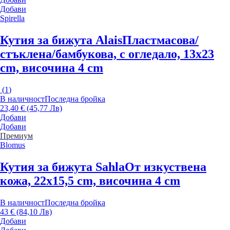
Добави
Spirella
Кутия за бижута Alais
Пластмасова/
стъклена/бамбукова, с огледало, 13x23
cm, височина 4 cm
(
1
)
В наличност
Последна бройка
23,40 € (45,77 Лв)
Добави
Добави
Премиум
Blomus
Кутия за бижута Sahla
От изкуствена
кожа, 22x15,5 cm, височина 4 cm
В наличност
Последна бройка
43 € (84,10 Лв)
Добави