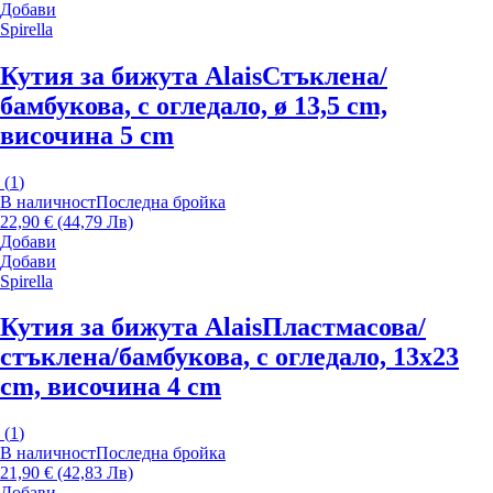
Добави
Spirella
Кутия за бижута Alais
Стъклена/
бамбукова, с огледало, ø 13,5 cm,
височина 5 cm
(
1
)
В наличност
Последна бройка
22,90 € (44,79 Лв)
Добави
Добави
Spirella
Кутия за бижута Alais
Пластмасова/
стъклена/бамбукова, с огледало, 13x23
cm, височина 4 cm
(
1
)
В наличност
Последна бройка
21,90 € (42,83 Лв)
Добави