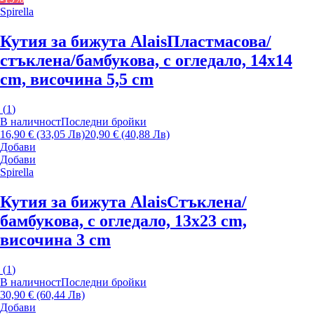
Spirella
Кутия за бижута Alais
Пластмасова/
стъклена/бамбукова, с огледало, 14x14
cm, височина 5,5 cm
(
1
)
В наличност
Последни бройки
16,90 € (33,05 Лв)
20,90 € (40,88 Лв)
Добави
Добави
Spirella
Кутия за бижута Alais
Стъклена/
бамбукова, с огледало, 13x23 cm,
височина 3 cm
(
1
)
В наличност
Последни бройки
30,90 € (60,44 Лв)
Добави