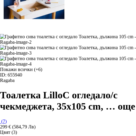
Покажи всички
(+6)
ID: 655940
Ragaba
Тоалетка Lillo
С огледало/с
чекмеджета, 35x105 cm
, …
още
(
7
)
299 € (584,79 Лв)
Цвят (3)