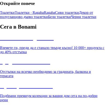
Открийте повече
Тоалетки
Тоалетки · Ragaba
Ragaba
Сиви тоалетки
Декор от
полугланцово дърво тоалетки
Бели тоалетки
Черни тоалетки
Сега в Bonami
Summer Sale до -40%
Вземете ги, преди да е станало твърде късно! 10 000+ продукта с
до 40% отстъпка
Градина с отстъпка
Отстъпки на всичко необходимо за градината, балкона и
терасата
Премиум с отстъпка
Подбрани премиум колекции за вашия дом сега на по-добри
цени