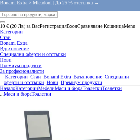
Bonami Extra × Micadoni |
До 25 % отстъпка →
10 € (20 Лв) за Вас
Регистрация
Вход
Сравняване
Кошница
Menu
Категории
Стаи
Bonami Extra
Вдъхновение
Специални оферти и отстъпки
Нови
Премиум продукти
За професионалисти
Категории
Стаи
Bonami Extra
Вдъхновение
Специални
оферти и отстъпки
Нови
Премиум продукти
Начало
Категории
Мебели
Маси и бюра
Тоалетки
Тоалетки
...
Маси и бюра
Тоалетки