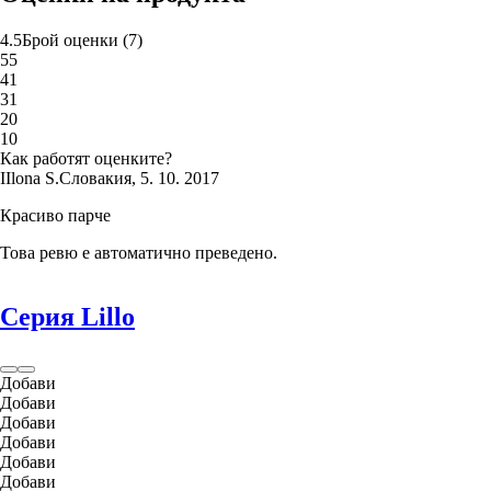
4.5
Брой оценки
(
7
)
5
5
4
1
3
1
2
0
1
0
Как работят оценките?
I
Ilona S.
Словакия
,
5. 10. 2017
Красиво парче
Това ревю е автоматично преведено.
Серия Lillo
Добави
Добави
Добави
Добави
Добави
Добави