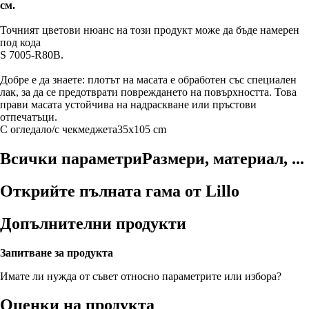
см.
Точният цветови нюанс на този продукт може да бъде намерен
под кода
S 7005-R80B.
Добре е да знаете: плотът на масата е обработен със специален
лак, за да се предотврати повреждането на повърхността. Това
прави масата устойчива на надраскване или пръстови
отпечатъци.
С огледало/с чекмеджета
35x105 cm
Всички параметри
Размери, материал, ...
Открийте пълната гама от Lillo
Допълнителни продукти
Запитване за продукта
Имате ли нужда от съвет относно параметрите или избора?
Оценки на продукта