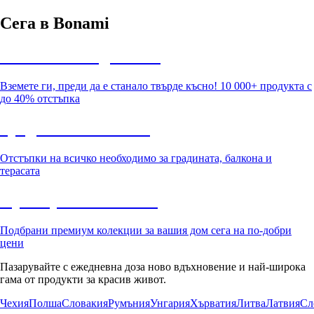
Сега в Bonami
Summer Sale до -40%
Вземете ги, преди да е станало твърде късно! 10 000+ продукта с
до 40% отстъпка
Градина с отстъпка
Отстъпки на всичко необходимо за градината, балкона и
терасата
Премиум с отстъпка
Подбрани премиум колекции за вашия дом сега на по-добри
цени
Пазарувайте с ежедневна доза ново вдъхновение и най-широка
гама от продукти за красив живот.
Чехия
Полша
Словакия
Румъния
Унгария
Хърватия
Литва
Латвия
Сл