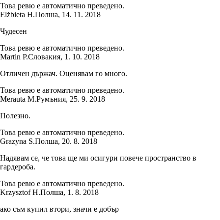
Това ревю е автоматично преведено.
Elżbieta H.
Полша
,
14. 11. 2018
Чудесен
Това ревю е автоматично преведено.
Martin P.
Словакия
,
1. 10. 2018
Отличен държач. Оценявам го много.
Това ревю е автоматично преведено.
Merauta M.
Румъния
,
25. 9. 2018
Полезно.
Това ревю е автоматично преведено.
Grazyna S.
Полша
,
20. 8. 2018
Надявам се, че това ще ми осигури повече пространство в
гардероба.
Това ревю е автоматично преведено.
Krzysztof H.
Полша
,
1. 8. 2018
ако съм купил втори, значи е добър