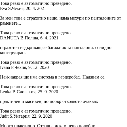
Това ревю е автоматично преведено.
Eva S.
Чехия
,
20. 4. 2021
За мен това е страхотно нещо, няма мехури по панталоните от
раменете...
Това ревю е автоматично преведено.
DANUTA B.
Полша
,
6. 4. 2021
страхотен издърпващ се багажник за панталони. солидно
конструиран.
Това ревю е автоматично преведено.
Ivana F.
Чехия
,
9. 12. 2020
Най-накрая ще има система в гардероба:). Надявам се.
Това ревю е автоматично преведено.
Lenka B.
Словакия
,
25. 9. 2020
практичен и масивен, по-добър отколкото очаквах
Това ревю е автоматично преведено.
Judit S.
Унгария
,
22. 9. 2020
Много практично. Отдавна искам нещо подобно