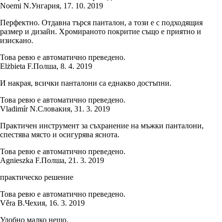
Noemi N.
Унгария
,
17. 10. 2019
Перфектно. Отдавна търся панталон, а този е с подходящия
размер и дизайн. Хромираното покритие също е приятно и
изискано.
Това ревю е автоматично преведено.
Elżbieta F.
Полша
,
8. 4. 2019
И накрая, всички панталони са еднакво достъпни.
Това ревю е автоматично преведено.
Vladimír N.
Словакия
,
31. 3. 2019
Практичен инструмент за съхранение на мъжки панталони,
спестява място и осигурява яснота.
Това ревю е автоматично преведено.
Agnieszka F.
Полша
,
21. 3. 2019
практическо решение
Това ревю е автоматично преведено.
Věra B.
Чехия
,
16. 3. 2019
Удобно малко нещо.