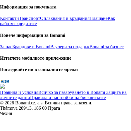
Информация за покупката
Контакти
Транспорт
Оплаквания и връщания
Плащане
Как
работят кредитите
Повече информация за Bonami
За нас
Брандове в Bonami
Ваучери за подарък
Bonami за бизнес
Изтеглете мобилното приложение
Последвайте ни в социалните мрежи
Правила и условия
Всичко за пазаруването в Bonami
Защита на
личните данни
Правила и настройки на бисквитките
© 2026 Bonami.cz, a.s. Всички права запазени.
Thámova 289/13, 186 00 Прага
Чехия