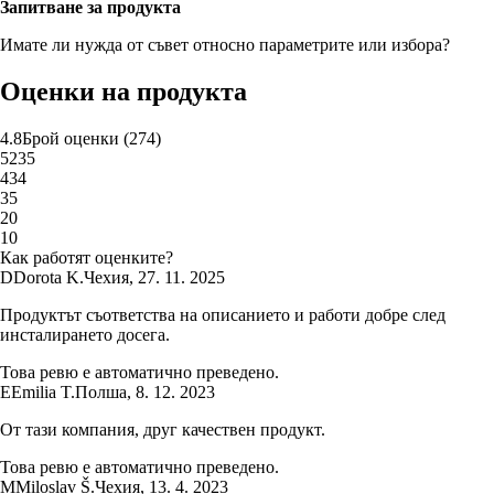
Запитване за продукта
Имате ли нужда от съвет относно параметрите или избора?
Оценки на продукта
4.8
Брой оценки
(
274
)
5
235
4
34
3
5
2
0
1
0
Как работят оценките?
D
Dorota K.
Чехия
,
27. 11. 2025
Продуктът съответства на описанието и работи добре след
инсталирането досега.
Това ревю е автоматично преведено.
E
Emilia T.
Полша
,
8. 12. 2023
От тази компания, друг качествен продукт.
Това ревю е автоматично преведено.
M
Miloslav Š.
Чехия
,
13. 4. 2023