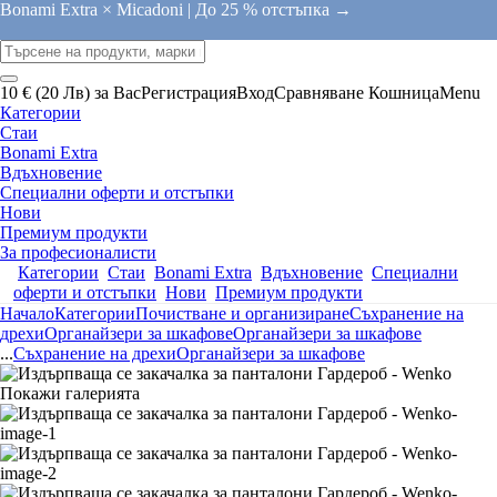
Bonami Extra × Micadoni |
До 25 % отстъпка →
10 € (20 Лв) за Вас
Регистрация
Вход
Сравняване
Кошница
Menu
Категории
Стаи
Bonami Extra
Вдъхновение
Специални оферти и отстъпки
Нови
Премиум продукти
За професионалисти
Категории
Стаи
Bonami Extra
Вдъхновение
Специални
оферти и отстъпки
Нови
Премиум продукти
Начало
Категории
Почистване и организиране
Съхранение на
дрехи
Органайзери за шкафове
Органайзери за шкафове
...
Съхранение на дрехи
Органайзери за шкафове
Покажи галерията