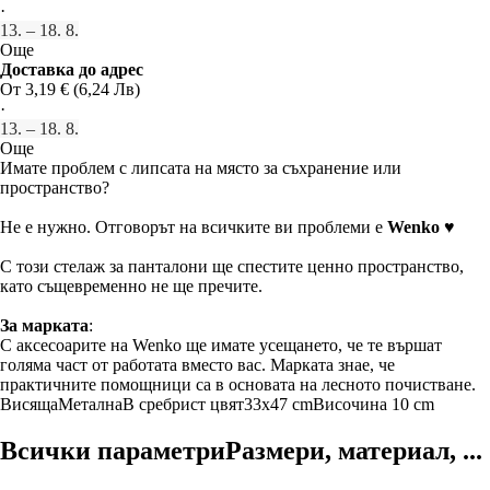
·
13. – 18. 8.
Още
Доставка до адрес
От 3,19 € (6,24 Лв)
·
13. – 18. 8.
Още
Имате проблем с липсата на място за съхранение или
пространство?
Не е нужно. Отговорът на всичките ви проблеми е
Wenko
♥
С този стелаж за панталони ще спестите ценно пространство,
като същевременно не ще пречите.
За марката
:
С аксесоарите на Wenko ще имате усещането, че те вършат
голяма част от работата вместо вас. Марката знае, че
практичните помощници са в основата на лесното почистване.
Висяща
Метална
В сребрист цвят
33x47 cm
Височина 10 cm
Всички параметри
Размери, материал, ...