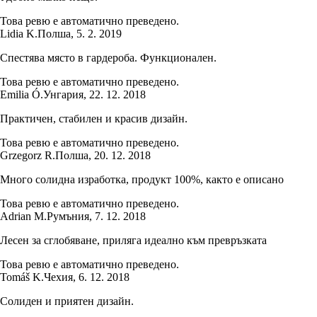
Това ревю е автоматично преведено.
Lidia K.
Полша
,
5. 2. 2019
Спестява място в гардероба. Функционален.
Това ревю е автоматично преведено.
Emilia Ó.
Унгария
,
22. 12. 2018
Практичен, стабилен и красив дизайн.
Това ревю е автоматично преведено.
Grzegorz R.
Полша
,
20. 12. 2018
Много солидна изработка, продукт 100%, както е описано
Това ревю е автоматично преведено.
Adrian M.
Румъния
,
7. 12. 2018
Лесен за сглобяване, приляга идеално към превръзката
Това ревю е автоматично преведено.
Tomáš K.
Чехия
,
6. 12. 2018
Солиден и приятен дизайн.