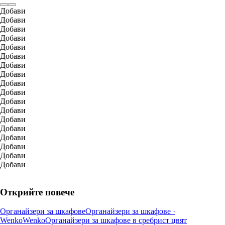
Добави
Добави
Добави
Добави
Добави
Добави
Добави
Добави
Добави
Добави
Добави
Добави
Добави
Добави
Добави
Добави
Добави
Добави
Открийте повече
Органайзери за шкафове
Органайзери за шкафове ·
Wenko
Wenko
Органайзери за шкафове в сребрист цвят