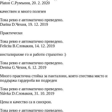
Platon C.
Румъния
,
20. 2. 2020
качествен и много полезен
Това ревю е автоматично преведено.
Darina D.
Чехия
,
19. 12. 2019
Практически
Това ревю е автоматично преведено.
Felicita B.
Словакия
,
14. 12. 2019
инсталирахме го и работи страхотно :)
Това ревю е автоматично преведено.
Denisa G.
Чехия
,
6. 12. 2019
Много практична стойка за панталони, която спестява място и
поддържа гардероба ви подреден
Това ревю е автоматично преведено.
Slávka D.
Словакия
,
31. 10. 2019
Цена и качество са в синхрон.
Това ревю е автоматично преведено.