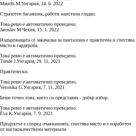
Maurits M.
Унгария
,
24. 6. 2022
Страхотен багажник, работи наистина гладко.
Това ревю е автоматично преведено.
Jaroslav M.
Чехия
,
15. 1. 2022
Издърпващата се закачалка за панталони е практична и спестява
място в гардероба.
Това ревю е автоматично преведено.
Tünde J.
Унгария
,
29. 11. 2021
Практически.
Това ревю е автоматично преведено.
Veronika G.
Унгария
,
7. 11. 2021
Беше точно това, което си представях - добър избор.
Това ревю е автоматично преведено.
Éva K.
Унгария
,
7. 9. 2021
Продуктът е според очакванията, спестява място и е изработен
от висококачествени материали.