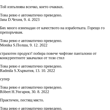
Той изпълнява всичко, което очаквах.
Това ревю е автоматично преведено.
Jana D.
Чехия
,
9. 4. 2023
Бях много изненадан от качеството на изработката. Горещо го
препоръчвам.
Това ревю е автоматично преведено.
Monika S.
Полша
,
9. 12. 2022
страхотен продукт! побира повече чифтове панталони от
конкурентните закачалки от този стил
Това ревю е автоматично преведено.
Radmila S.
Хърватия
,
13. 10. 2022
супер
Това ревю е автоматично преведено.
Róbert H.
Унгария
,
30. 8. 2022
Практичен, пестящ място.
Това ревю е автоматично преведено.