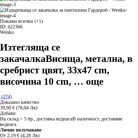
Покажи всички
(+1)
ID: 622366
Wenko
Изтегляща се
закачалка
Висяща, метална, в
сребрист цвят, 33x47 cm,
височина 10 cm
, …
още
(
274
)
Доказано качество
39,90 € (78,04 Лв)
Добави
На склад > 5 бр., доставка веднага
В наличност, доставяме
веднага
Лично получаване
От 2,19 € (4,28 Лв)