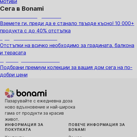
мотиви
Сега в Bonami
Summer Sale до -40%
Вземете ги, преди да е станало твърде късно! 10 000+
продукта с до 40% отстъпка
Градина с отстъпка
Отстъпки на всичко необходимо за градината, балкона
и терасата
Премиум с отстъпка
Подбрани премиум колекции за вашия дом сега на по-
добри цени
Пазарувайте с ежедневна доза
ново вдъхновение и най-широка
гама от продукти за красив
живот.
ИНФОРМАЦИЯ ЗА
ПОВЕЧЕ ИНФОРМАЦИЯ ЗА
ПОКУПКАТА
BONAMI