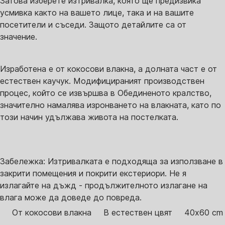
Затова изберете изтривалка, която ще предизвика
усмивка както на вашето лице, така и на вашите
посетители и съседи. Защото детайлите са от
значение.
Изработена е от кокосови влакна, а долната част е от
естествен каучук. Модифицираният производствен
процес, който се извършва в Обединеното кралство,
значително намалява изронването на влакната, като по
този начин удължава живота на постелката.
Забележка: Изтривалката е подходяща за използване в
закрити помещения и покрити екстериори. Не я
излагайте на дъжд - продължителното излагане на
влага може да доведе до повреда.
От кокосови влакна
В естествен цвят
40x60 cm