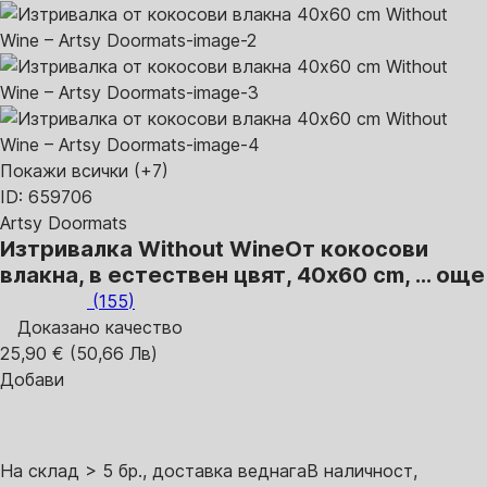
Покажи всички
(+7)
ID: 659706
Artsy Doormats
Изтривалка Without Wine
От кокосови
влакна, в естествен цвят, 40x60 cm
, …
още
(
155
)
Доказано качество
25,90 € (50,66 Лв)
Добави
На склад > 5 бр., доставка веднага
В наличност,