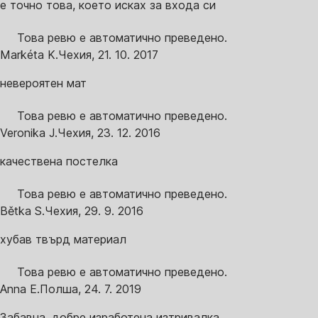
е точно това, което исках за входа си
Това ревю е автоматично преведено.
Markéta K.
Чехия
,
21. 10. 2017
невероятен мат
Това ревю е автоматично преведено.
Veronika J.
Чехия
,
23. 12. 2016
качествена постелка
Това ревю е автоматично преведено.
Bětka S.
Чехия
,
29. 9. 2016
хубав твърд материал
Това ревю е автоматично преведено.
Anna E.
Полша
,
24. 7. 2019
Забавна, добре изработена изтривалка.