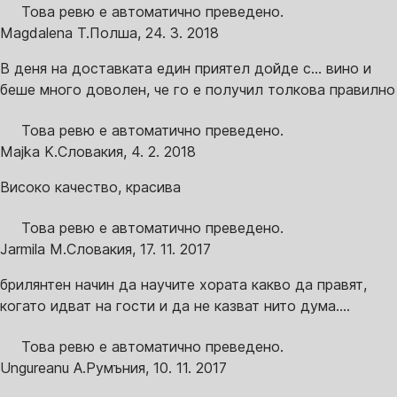
Това ревю е автоматично преведено.
Magdalena T.
Полша
,
24. 3. 2018
В деня на доставката един приятел дойде с... вино и
беше много доволен, че го е получил толкова правилно
Това ревю е автоматично преведено.
Majka K.
Словакия
,
4. 2. 2018
Високо качество, красива
Това ревю е автоматично преведено.
Jarmila M.
Словакия
,
17. 11. 2017
брилянтен начин да научите хората какво да правят,
когато идват на гости и да не казват нито дума....
Това ревю е автоматично преведено.
Ungureanu A.
Румъния
,
10. 11. 2017