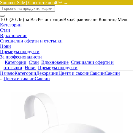
Summer Sale |
Спестете до 40% →
10 € (20 Лв) за Вас
Регистрация
Вход
Сравняване
Кошница
Menu
Категории
Стаи
Вдъхновение
Специални оферти и отстъпки
Нови
Премиум продукти
За професионалисти
Категории
Стаи
Вдъхновение
Специални оферти и
отстъпки
Нови
Премиум продукти
Начало
Категории
Декорации
Цветя и саксии
Саксии
Саксии
...
Цветя и саксии
Саксии