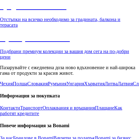
Градина с отстъпка
Отстъпки на всичко необходимо за градината, балкона и
терасата
Премиум с отстъпка
Подбрани премиум колекции за вашия дом сега на по-добри
цени
Пазарувайте с ежедневна доза ново вдъхновение и най-широка
гама от продукти за красив живот.
Чехия
Полша
Словакия
Румъния
Унгария
Хърватия
Литва
Латвия
Сл
Информация за покупката
Контакти
Транспорт
Оплаквания и връщания
Плащане
Как
работят кредитите
Повече информация за Bonami
За нас
Брандове в Bonami
Ваучери за подарък
Bonami за бизнес