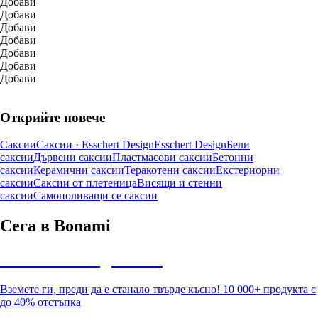
Добави
Добави
Добави
Добави
Добави
Добави
Добави
Открийте повече
Саксии
Саксии · Esschert Design
Esschert Design
Бели
саксии
Дървени саксии
Пластмасови саксии
Бетонни
саксии
Керамични саксии
Теракотени саксии
Екстериорни
саксии
Саксии от плетеница
Висящи и стенни
саксии
Самополиващи се саксии
Сега в Bonami
Summer Sale до -40%
Вземете ги, преди да е станало твърде късно! 10 000+ продукта с
до 40% отстъпка