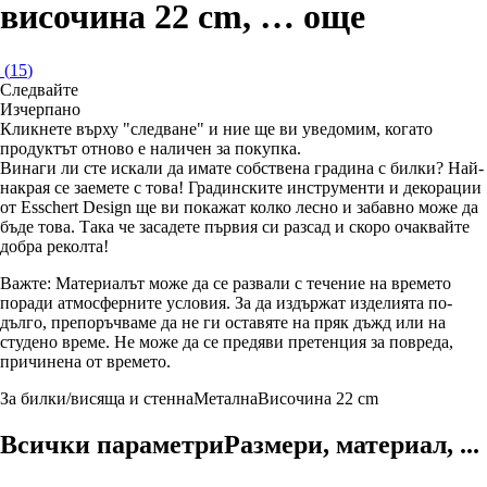
височина 22 cm
, …
още
(
15
)
Следвайте
Изчерпанo
Кликнете върху "следване" и ние ще ви уведомим, когато
продуктът отново е наличен за покупка.
Винаги ли сте искали да имате собствена градина с билки? Най-
накрая се заемете с това! Градинските инструменти и декорации
от Esschert Design ще ви покажат колко лесно и забавно може да
бъде това. Така че засадете първия си разсад и скоро очаквайте
добра реколта!
Важте: Материалът може да се развали с течение на времето
поради атмосферните условия. За да издържат изделията по-
дълго, препоръчваме да не ги оставяте на пряк дъжд или на
студено време. Не може да се предяви претенция за повреда,
причинена от времето.
За билки/висяща и стенна
Метална
Височина 22 cm
Всички параметри
Размери, материал, ...