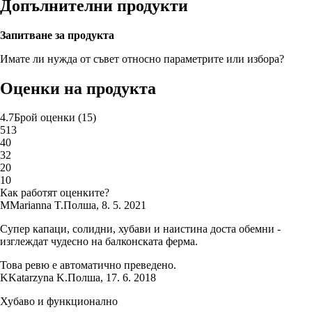
Допълнителни продукти
Запитване за продукта
Имате ли нужда от съвет относно параметрите или избора?
Оценки на продукта
4.7
Брой оценки
(
15
)
5
13
4
0
3
2
2
0
1
0
Как работят оценките?
M
Marianna T.
Полша
,
8. 5. 2021
Супер капаци, солидни, хубави и наистина доста обемни -
изглеждат чудесно на балконската ферма.
Това ревю е автоматично преведено.
K
Katarzyna K.
Полша
,
17. 6. 2018
Хубаво и функционално