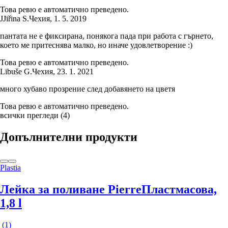
Това ревю е автоматично преведено.
J
Jiřina S.
Чехия
,
1. 5. 2019
пантата не е фиксирана, понякога пада при работа с гърнето,
което ме притеснява малко, но иначе удовлетворение :)
Това ревю е автоматично преведено.
Libuše G.
Чехия
,
23. 1. 2021
много хубаво прозрение след добавянето на цветя
Това ревю е автоматично преведено.
всички прегледи
(
4
)
Допълнителни продукти
Plastia
Лейка за поливане Pierre
Пластмасова,
1,8 l
(
1
)